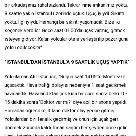
bir arkadaşımız rahatsızlandı. Tekrar inme imkanımız yoktu.
8 saatte yakın İstanbul üzerinde uçtuk. Uçuş iyiydi. Sıkıntı
yoktu. İlgi iyiydi. Herhangi bir sıkıntı yaşamadık. Bize iki
seçenek verdiler. Gece saat 01.00’da uçak varmış, gitmek
isteyen gidiyor. Kalan yolcular otele yerleştirilip pazar günü
yolcu edilecekler."
"İSTANBUL’DAN İSTANBUL’A 9 SAATLİK UÇUŞ YAPTIK"
Yolculardan Ali Üstün ise, "Bugün saat 14.05’te Montreal’e
uçacaktık. Hava trafiği dolayısı nedeniyle 1 saat gecikmeli
havalandık. Havalandıktan çok kısa bir süre sonra belki 10-
15 dakika sonra 'Doktor var mı?' diye acil bir anons yapıldı.
Sonradan öğrendim, 3 tane doktor olay yerine gitmiş.
Yolculardan biri fenalık geçirmiş ve onun için uçak geri
dönmek zorunda kaldı. İnsan sağlığı her şeyden önce gelir.