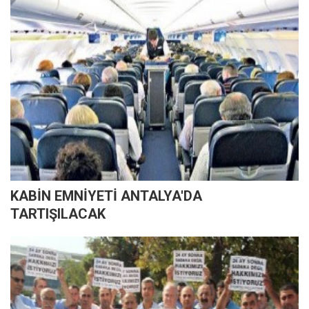
KABİN EMNİYETİ ANTALYA'DA
TARTIŞILACAK