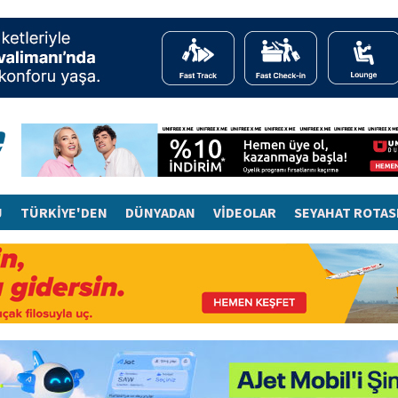
J
TÜRKİYE'DEN
DÜNYADAN
VİDEOLAR
SEYAHAT ROTAS