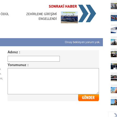
 ÖDÜL
ZEHİRLEME GİRİŞİMİ
ENGELLENDİ
Onay bekleyen yorum yok.
ı
r.
ni,
UÇ