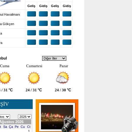
Geliş
Gidiş
Geliş
Gidiş
ul Havalimanı
a Gökçen
ra
ya
VA DURUMU
nbul
Cuma
Cumartesi
Pazar
 / 31
°C
24 / 31
°C
24 / 30
°C
ŞİV