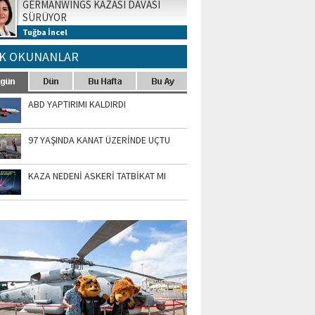
GERMANWINGS KAZASI DAVASI
SÜRÜYOR
Tuğba İncel
K OKUNANLAR
ABD YAPTIRIMI KALDIRDI
97 YAŞINDA KANAT ÜZERİNDE UÇTU
KAZA NEDENİ ASKERİ TATBİKAT MI
TO GALERİ
APUR AIRSHOW-2020