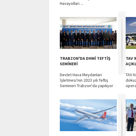
Havayolları ...
TRABZON'DA DHMİ TEFTİŞ
TAV 
SEMİNERİ
AÇIK
Devlet Hava Meydanları
TAV H
İşletmesi'nin 2023 yılı Teftiş
dokuz 
Semineri Trabzon'da yapılıyor
opera