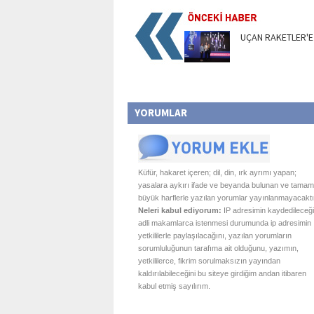
UÇAN RAKETLER'E
YORUMLAR
Küfür, hakaret içeren; dil, din, ırk ayrımı yapan;
yasalara aykırı ifade ve beyanda bulunan ve tamam
büyük harflerle yazılan yorumlar yayınlanmayacaktı
Neleri kabul ediyorum:
IP adresimin kaydedileceği
adli makamlarca istenmesi durumunda ip adresimin
yetkililerle paylaşılacağını, yazılan yorumların
sorumluluğunun tarafıma ait olduğunu, yazımın,
yetkililerce, fikrim sorulmaksızın yayından
kaldırılabileceğini bu siteye girdiğim andan itibaren
kabul etmiş sayılırım.