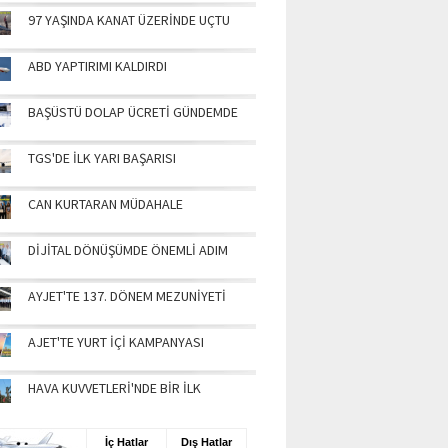
97 YAŞINDA KANAT ÜZERİNDE UÇTU
ABD YAPTIRIMI KALDIRDI
BAŞÜSTÜ DOLAP ÜCRETİ GÜNDEMDE
TGS'DE İLK YARI BAŞARISI
CAN KURTARAN MÜDAHALE
DİJİTAL DÖNÜŞÜMDE ÖNEMLİ ADIM
AYJET'TE 137. DÖNEM MEZUNİYETİ
AJET'TE YURT İÇİ KAMPANYASI
HAVA KUVVETLERİ'NDE BİR İLK
UŞ BİLGİLERİ
İç Hatlar
Dış Hatlar