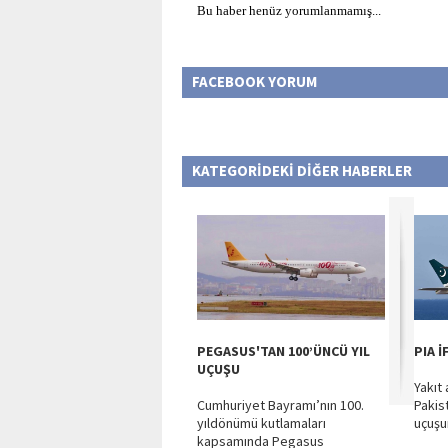
Bu haber henüz yorumlanmamış...
FACEBOOK YORUM
KATEGORİDEKİ DİĞER HABERLER
PEGASUS'TAN 100’ÜNCÜ YIL
PIA İ
UÇUŞU
Yakıt
Cumhuriyet Bayramı’nın 100.
Pakis
yıldönümü kutlamaları
uçuşun
kapsamında Pegasus