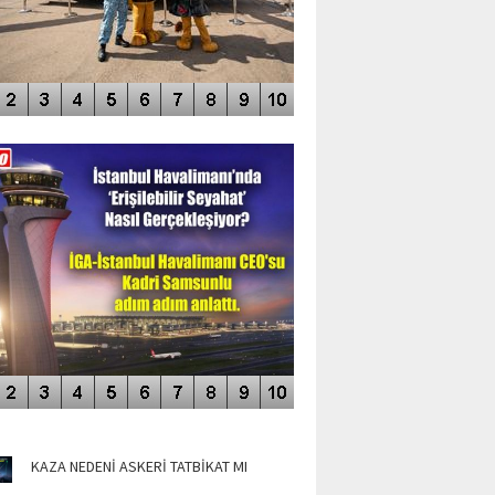
DEO GALERİ
LERİN AŞILDIĞI HAVALİMANI
NÜN MANŞETLERİ
KAZA NEDENİ ASKERİ TATBİKAT MI