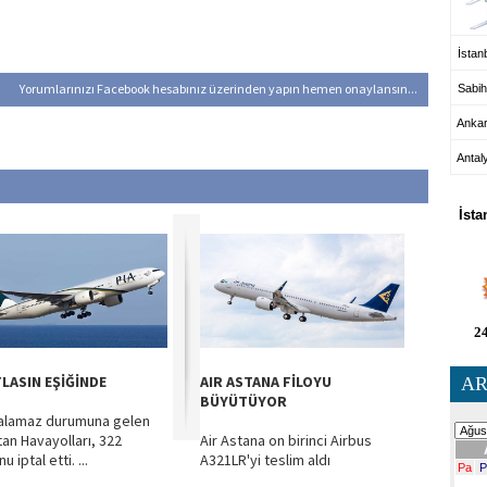
İstanb
Yorumlarınızı Facebook hesabınız üzerinden yapın hemen onaylansın...
Sabih
Anka
Antal
HA
İsta
24
FLASIN EŞİĞİNDE
AIR ASTANA FİLOYU
AR
BÜYÜTÜYOR
 alamaz durumuna gelen
tan Havayolları, 322
Air Astana on birinci Airbus
u iptal etti. ...
A321LR'yi teslim aldı