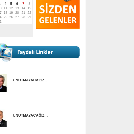
UNUTMAYACAĞIZ...
Onur Güntürkün
UNUTMAYACAĞIZ…
Ünal Başusta