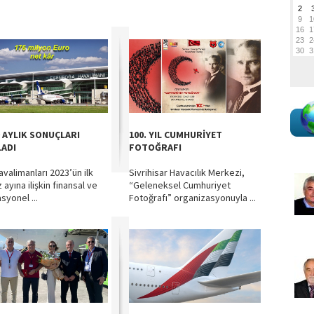
9 AYLIK SONUÇLARI
100. YIL CUMHURİYET
LADI
FOTOĞRAFI
avalimanları 2023’ün ilk
Sivrihisar Havacılık Merkezi,
ayına ilişkin finansal ve
“Geleneksel Cumhuriyet
syonel ...
Fotoğrafı” organizasyonuyla ...