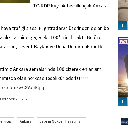
TC-RDP kuyruk tescilli uçak Ankara
lı hava trafiği sitesi Flightradar24 üzerinden de an be
Vİ
ılık tarihine geçecek "100" izini bıraktı. Bu özel
ENGEL
 Yararcan, Levent Baykur ve Deha Demir çok mutlu
ntimiz Ankara semalarında 100 çizerek en anlamlı
nımızda olan herkese teşekkür ederiz!????
itter.com/wCXVxj4Cpq
October 26, 2023
GÜ
el uçuş
Ankara
Sabiha Gökçen Havalimanı