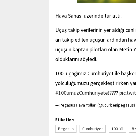
Hava Sahası üzerinde tur attı.
Uçuş takip verilerinin yer aldığı can
an takip edilen uçuşun ardından havac
uçuşun kaptan pilotları olan Metin
olduklarını söyledi.
100. uçağımız Cumhuriyet ile başke
yolculuğumuzu gerçekleştirirken ya
#100ümüzCumhuriyete
!????
pic.tw
— Pegasus Hava Yolları (@ucurbenipegasus)
Etiketler:
Pegasus
Cumhuriyet
100. Yıl
öz