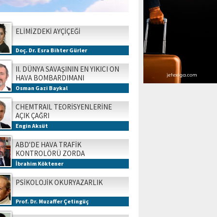
ELİMİZDEKİ AYÇİÇEĞİ
Doç. Dr. Esra Bihter Gürler
II. DÜNYA SAVAŞININ EN YIKICI ON
HAVA BOMBARDIMANI
Osman Gazi Baykal
CHEMTRAIL TEORİSYENLERİNE
AÇIK ÇAĞRI
Engin Aksüt
ABD'DE HAVA TRAFİK
KONTROLÖRÜ ZORDA
İbrahim Köktener
PSİKOLOJİK OKURYAZARLIK
Prof. Dr. Muzaffer Çetingüç