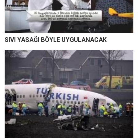
SIVI YASAĞI BÖYLE UYGULANACAK