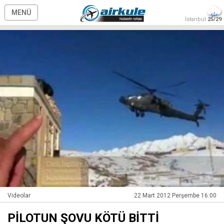
MENÜ
İstanbul
25/29
Videolar
22 Mart 2012 Perşembe 16:00
PİLOTUN ŞOVU KÖTÜ BİTTİ