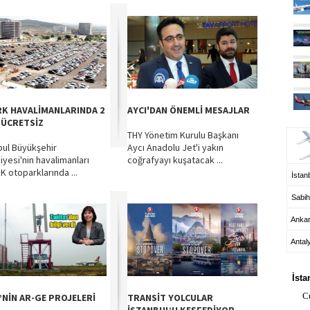
RK HAVALİMANLARINDA 2
AYCI'DAN ÖNEMLİ MESAJLAR
UÇ
 ÜCRETSİZ
THY Yönetim Kurulu Başkanı
bul Büyükşehir
Aycı Anadolu Jet'i yakın
iyesi'nin havalimanları
coğrafyayı kuşatacak ...
K otoparklarında ...
İstanb
Sabih
Anka
Antal
HA
İsta
C
’NİN AR-GE PROJELERİ
TRANSİT YOLCULAR