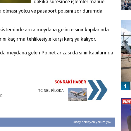
dakika süresince işlemler manuel
za olması yolcu ve pasaport polisini zor durumda
FO
SİNG
isteminde arıza meydana gelince sınır kapılarında
ını kaçırma tehlikesiyle karşı karşıya kalıyor.
 da meydana gelen Polnet arızası da sınır kapılarında
TC-NBL FİLODA
Vİ
DI
ENGEL
Onay bekleyen yorum yok.