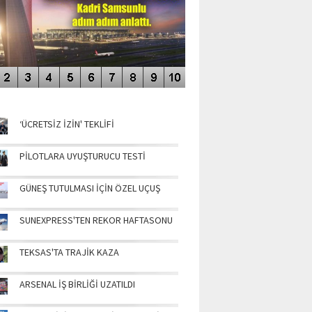
NÜN MANŞETLERİ
‘ÜCRETSİZ İZİN' TEKLİFİ
PİLOTLARA UYUŞTURUCU TESTİ
GÜNEŞ TUTULMASI İÇİN ÖZEL UÇUŞ
SUNEXPRESS'TEN REKOR HAFTASONU
TEKSAS'TA TRAJİK KAZA
ARSENAL İŞ BİRLİĞİ UZATILDI