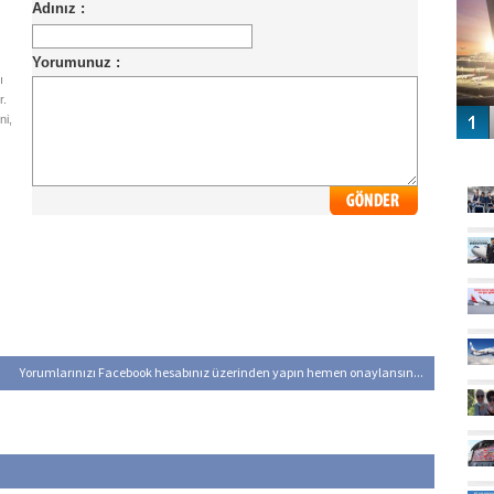
ı
r.
ni,
GÜ
Yorumlarınızı Facebook hesabınız üzerinden yapın hemen onaylansın...