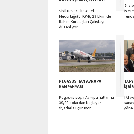
KURULUŞLARI ÇALIŞTAYI
Devle
Sivil Havacılık Genel
İşlet
Müdürlüğü(SHGM), 23 Ekim’de
Funda
Bakım Kuruluşları Çalıştayı
düzenliyor
PEGASUS'TAN AVRUPA
TAI-
KAMPANYASI
İŞBİR
Pegasus seçili Avrupa hatlarına
TAI v
39,99 dolardan başlayan
sanay
fiyatlarla uçuruyor
yönel