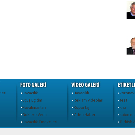
leri
Havacılık
Havacılık
koronav
•
•
•
Uçuş Eğitim
Reklam Videoları
test
•
•
•
Havalimanları
Röportaj
kriz
•
•
•
Göklere Veda
Video Haber
kabin m
•
•
•
ı
Havacılık Emekçileri
Turkish A
•
•