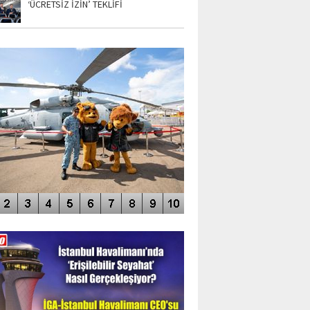
‘ÜCRETSİZ İZİN’ TEKLİFİ
TO GALERİ
APUR AIRSHOW-2020
DEO GALERİ
LERİN AŞILDIĞI HAVALİMANI