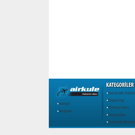
Havacılık Haber
•
Röportaj
•
Künye
•
Türkiye'den
•
İletişim
•
Dünyadan
•
Seyahat Rotas
•