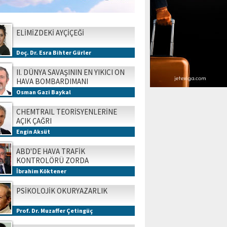
ELİMİZDEKİ AYÇİÇEĞİ
Doç. Dr. Esra Bihter Gürler
II. DÜNYA SAVAŞININ EN YIKICI ON
HAVA BOMBARDIMANI
Osman Gazi Baykal
CHEMTRAIL TEORİSYENLERİNE
AÇIK ÇAĞRI
Engin Aksüt
ABD'DE HAVA TRAFİK
KONTROLÖRÜ ZORDA
İbrahim Köktener
PSİKOLOJİK OKURYAZARLIK
Prof. Dr. Muzaffer Çetingüç