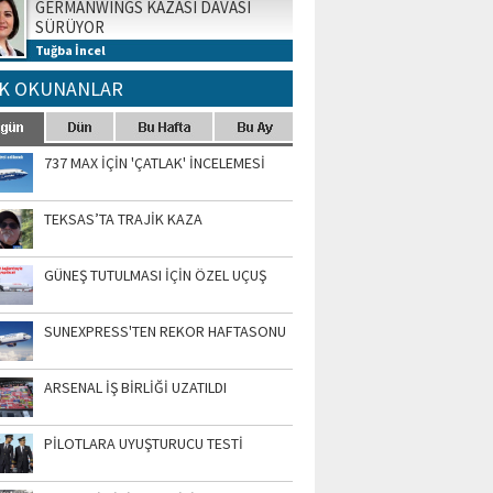
GERMANWINGS KAZASI DAVASI
SÜRÜYOR
Tuğba İncel
K OKUNANLAR
737 MAX İÇİN 'ÇATLAK' İNCELEMESİ
TEKSAS’TA TRAJİK KAZA
GÜNEŞ TUTULMASI İÇİN ÖZEL UÇUŞ
SUNEXPRESS'TEN REKOR HAFTASONU
ARSENAL İŞ BİRLİĞİ UZATILDI
PİLOTLARA UYUŞTURUCU TESTİ