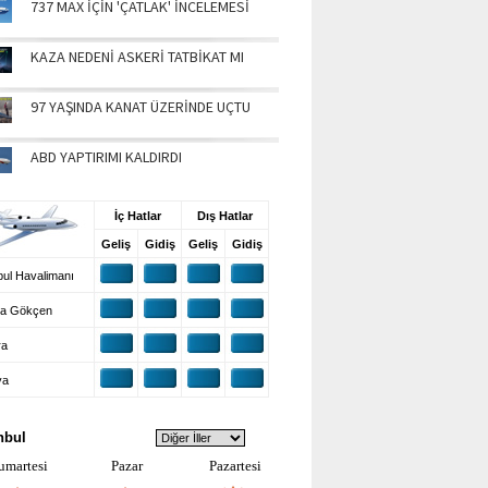
737 MAX İÇİN 'ÇATLAK' İNCELEMESİ
KAZA NEDENİ ASKERİ TATBİKAT MI
97 YAŞINDA KANAT ÜZERİNDE UÇTU
ABD YAPTIRIMI KALDIRDI
UŞ BİLGİLERİ
İç Hatlar
Dış Hatlar
Geliş
Gidiş
Geliş
Gidiş
ul Havalimanı
a Gökçen
ra
ya
VA DURUMU
nbul
umartesi
Pazar
Pazartesi