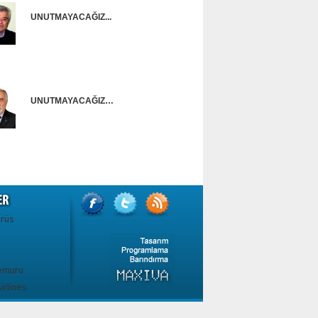
UNUTMAYACAĞIZ...
Onur Güntürkün
UNUTMAYACAĞIZ…
Ünal Başusta
irüs
emuru
irlines