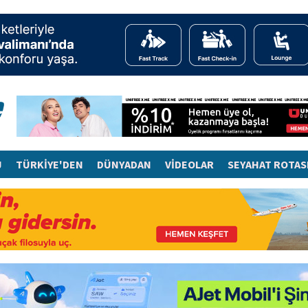
J
TÜRKİYE'DEN
DÜNYADAN
VİDEOLAR
SEYAHAT ROTAS