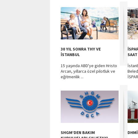
30 YIL SONRA THY VE
İSPA
İSTANBUL
SAAT
15 yaşında ABD'ye giden Hristo
İstan
Arcan, yıllarca özel pilotluk ve
Beled
eğitmenlik ...
İSPAR
SHGM’DEN BAKIM
DHMİ