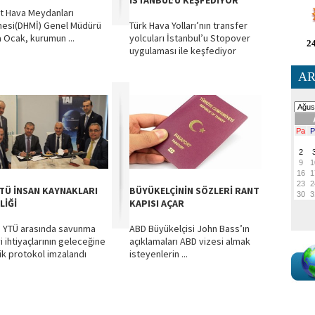
İSTANBUL’U KEŞFEDİYOR
t Hava Meydanları
mesi(DHMİ) Genel Müdürü
Türk Hava Yolları’nın transfer
 Ocak, kurumun ...
yolcuları İstanbul’u Stopover
24
uygulaması ile keşfediyor
AR
YTÜ İNSAN KAYNAKLARI
BÜYÜKELÇİNİN SÖZLERİ RANT
LİĞİ
KAPISI AÇAR
e YTÜ arasında savunma
ABD Büyükelçisi John Bass’ın
i ihtiyaçlarının geleceğine
açıklamaları ABD vizesi almak
ik protokol imzalandı
isteyenlerin ...