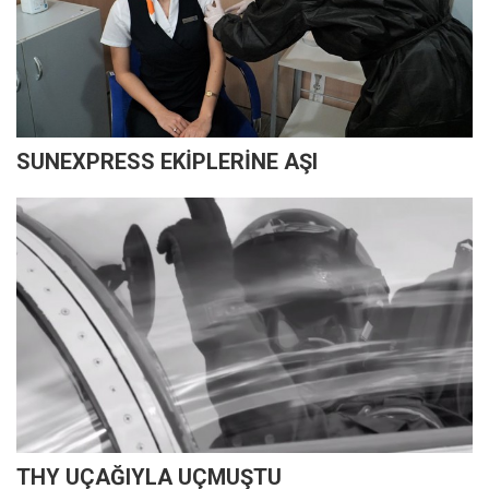
SUNEXPRESS EKİPLERİNE AŞI
THY UÇAĞIYLA UÇMUŞTU