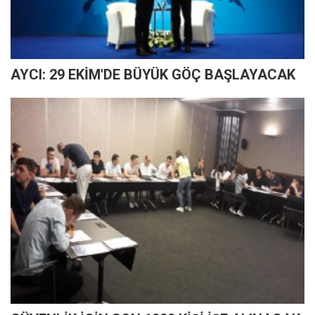
AYCI: 29 EKİM'DE BÜYÜK GÖÇ BAŞLAYACAK