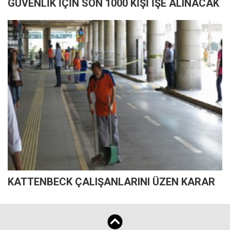
GÜVENLİK İÇİN SON 1000 KİŞİ İŞE ALINACAK
KATTENBECK ÇALIŞANLARINI ÜZEN KARAR