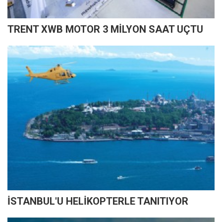
TRENT XWB MOTOR 3 MİLYON SAAT UÇTU
İSTANBUL'U HELİKOPTERLE TANITIYOR