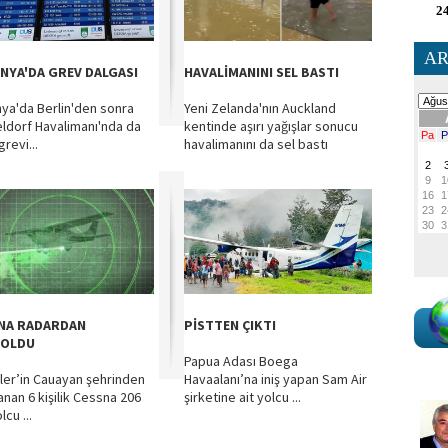
24
AR
NYA'DA GREV DALGASI
HAVALİMANINI SEL BASTI
ya'da Berlin'den sonra
Yeni Zelanda'nın Auckland
ldorf Havalimanı'nda da
kentinde aşırı yağışlar sonucu
grevi...
havalimanını da sel bastı
NA RADARDAN
PİSTTEN ÇIKTI
BOLDU
Papua Adası Boega
inler’in Cauayan şehrinden
Havaalanı’na iniş yapan Sam Air
anan 6 kişilik Cessna 206
şirketine ait yolcu ...
lcu ...