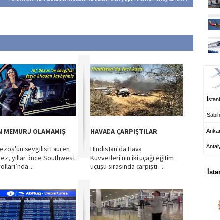
UÇ
İstanb
Sabih
N MEMURU OLAMAMIŞ
HAVADA ÇARPIŞTILAR
Anka
Antal
Bezos'un sevgilisi Lauren
Hindistan'da Hava
ez, yıllar önce Southwest
Kuvvetleri'nin iki uçağı eğitim
HA
lları’nda ...
uçuşu sırasında çarpıştı. ...
İsta