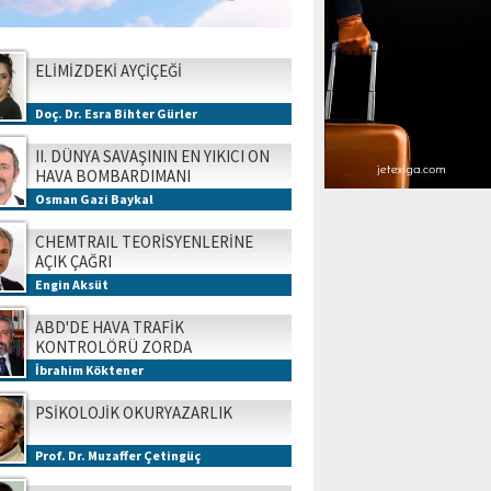
ELİMİZDEKİ AYÇİÇEĞİ
Doç. Dr. Esra Bihter Gürler
II. DÜNYA SAVAŞININ EN YIKICI ON
HAVA BOMBARDIMANI
Osman Gazi Baykal
CHEMTRAIL TEORİSYENLERİNE
AÇIK ÇAĞRI
Engin Aksüt
ABD'DE HAVA TRAFİK
KONTROLÖRÜ ZORDA
İbrahim Köktener
PSİKOLOJİK OKURYAZARLIK
Prof. Dr. Muzaffer Çetingüç