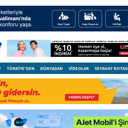
J
TÜRKİYE'DEN
DÜNYADAN
VİDEOLAR
SEYAHAT ROTAS