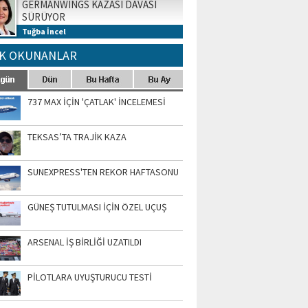
GERMANWINGS KAZASI DAVASI
SÜRÜYOR
Tuğba İncel
K OKUNANLAR
737 MAX İÇİN 'ÇATLAK' İNCELEMESİ
TEKSAS’TA TRAJİK KAZA
SUNEXPRESS'TEN REKOR HAFTASONU
GÜNEŞ TUTULMASI İÇİN ÖZEL UÇUŞ
ARSENAL İŞ BİRLİĞİ UZATILDI
PİLOTLARA UYUŞTURUCU TESTİ