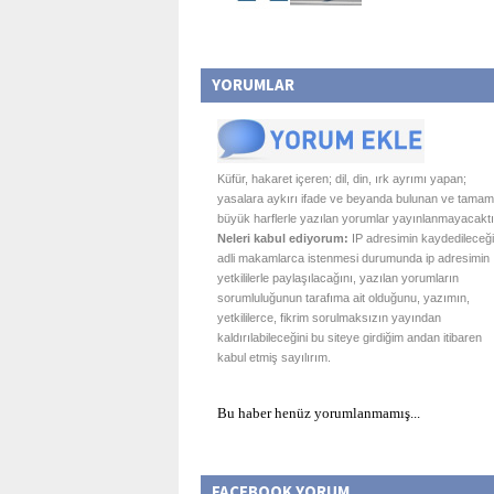
YORUMLAR
Küfür, hakaret içeren; dil, din, ırk ayrımı yapan;
yasalara aykırı ifade ve beyanda bulunan ve tamam
büyük harflerle yazılan yorumlar yayınlanmayacaktı
Neleri kabul ediyorum:
IP adresimin kaydedileceği
adli makamlarca istenmesi durumunda ip adresimin
yetkililerle paylaşılacağını, yazılan yorumların
sorumluluğunun tarafıma ait olduğunu, yazımın,
yetkililerce, fikrim sorulmaksızın yayından
kaldırılabileceğini bu siteye girdiğim andan itibaren
kabul etmiş sayılırım.
Bu haber henüz yorumlanmamış...
FACEBOOK YORUM