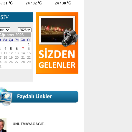
 / 31
°C
24 / 32
°C
24 / 30
°C
ŞİV
UNUTMAYACAĞIZ...