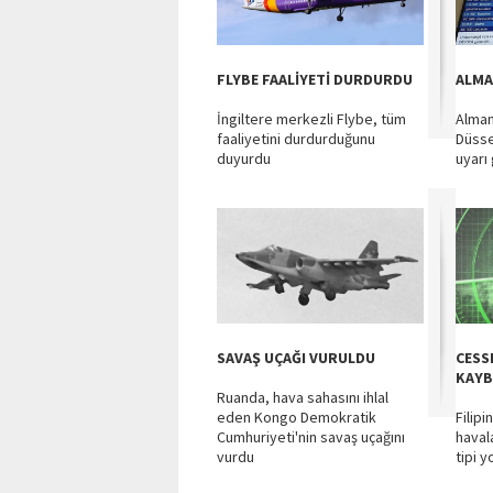
FLYBE FAALİYETİ DURDURDU
ALMA
İngiltere merkezli Flybe, tüm
Alman
faaliyetini durdurduğunu
Düsse
duyurdu
uyarı 
SAVAŞ UÇAĞI VURULDU
CESS
KAY
Ruanda, hava sahasını ihlal
eden Kongo Demokratik
Filip
Cumhuriyeti'nin savaş uçağını
haval
vurdu
tipi yo