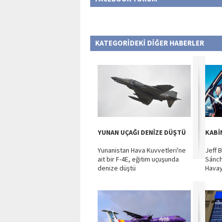
KATEGORİDEKİ DİĞER HABERLER
YUNAN UÇAĞI DENİZE DÜŞTÜ
KABİ
Yunanistan Hava Kuvvetleri'ne
Jeff 
ait bir F-4E, eğitim uçuşunda
Sánch
denize düştü
Havayo