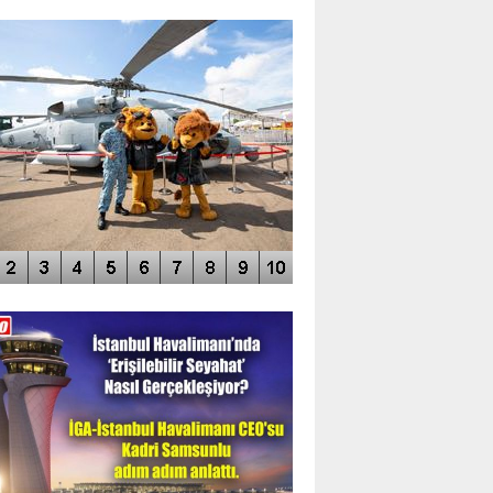
TO GALERİ
APUR AIRSHOW-2020
DEO GALERİ
LERİN AŞILDIĞI HAVALİMANI