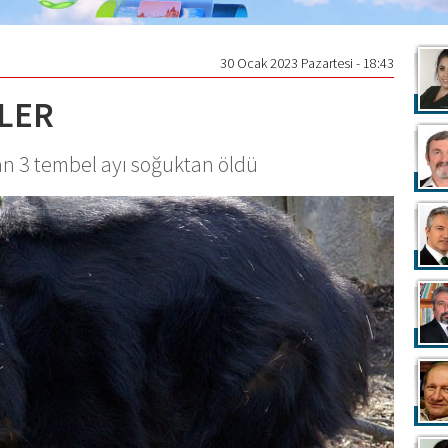
30 Ocak 2023 Pazartesi - 18:43
LER
an 3 tembel ayı soğuktan öldü