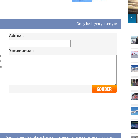
Onay bekleyen yorum yok.
GÜ
ı
r.
ni,
Yorumlarınızı Facebook hesabınız üzerinden yapın hemen onaylansın...