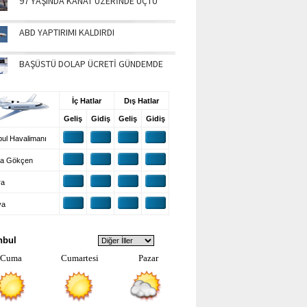
97 YAŞINDA KANAT ÜZERİNDE UÇTU
ABD YAPTIRIMI KALDIRDI
BAŞÜSTÜ DOLAP ÜCRETİ GÜNDEMDE
UŞ BİLGİLERİ
İç Hatlar
Dış Hatlar
Geliş
Gidiş
Geliş
Gidiş
ul Havalimanı
a Gökçen
ra
ya
VA DURUMU
nbul
Cuma
Cumartesi
Pazar