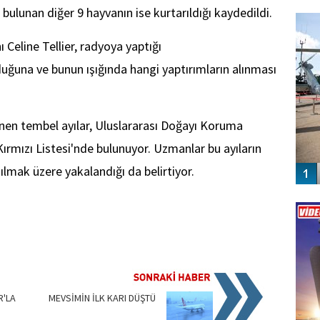
FO
 bulunan diğer 9 hayvanın ise kurtarıldığı kaydedildi.
SİNG
Celine Tellier, radyoya yaptığı
uğuna ve bunun ışığında hangi yaptırımların alınması
ilinen tembel ayılar, Uluslararası Doğayı Koruma
n Kırmızı Listesi'nde bulunuyor. Uzmanlar bu ayıların
ılmak üzere yakalandığı da belirtiyor.
Vİ
ENGEL
R'LA
MEVSİMİN İLK KARI DÜŞTÜ