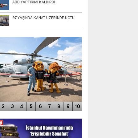
ABD YAPTIRIMI KALDIRDI
97 YAŞINDA KANAT ÜZERİNDE UÇTU
TO GALERİ
APUR AIRSHOW-2020
DEO GALERİ
LERİN AŞILDIĞI HAVALİMANI