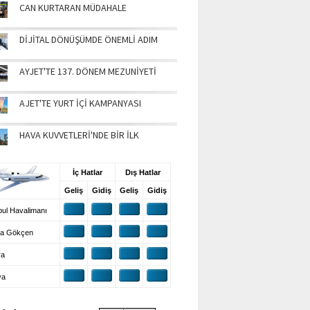
CAN KURTARAN MÜDAHALE
DİJİTAL DÖNÜŞÜMDE ÖNEMLİ ADIM
AYJET'TE 137. DÖNEM MEZUNİYETİ
AJET'TE YURT İÇİ KAMPANYASI
HAVA KUVVETLERİ'NDE BİR İLK
UŞ BİLGİLERİ
İç Hatlar
Dış Hatlar
Geliş
Gidiş
Geliş
Gidiş
ul Havalimanı
a Gökçen
ra
ya
VA DURUMU