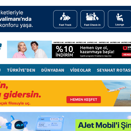
J
TÜRKİYE'DEN
DÜNYADAN
VİDEOLAR
SEYAHAT ROTAS