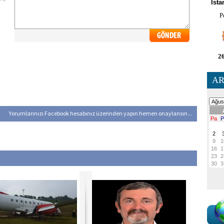
İsta
P
26
AR
Yorumlarınızı Facebook hesabınız üzerinden yapın hemen onaylansın...