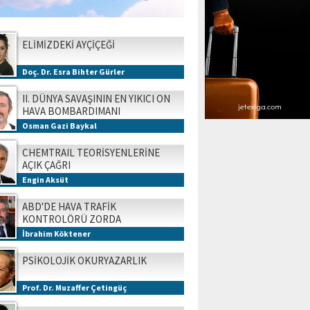
ELİMİZDEKİ AYÇİÇEĞİ
Doç. Dr. Esra Bihter Gürler
II. DÜNYA SAVAŞININ EN YIKICI ON
HAVA BOMBARDIMANI
Osman Gazi Baykal
CHEMTRAIL TEORİSYENLERİNE
AÇIK ÇAĞRI
Engin Aksüt
ABD'DE HAVA TRAFİK
KONTROLÖRÜ ZORDA
İbrahim Köktener
PSİKOLOJİK OKURYAZARLIK
Prof. Dr. Muzaffer Çetingüç