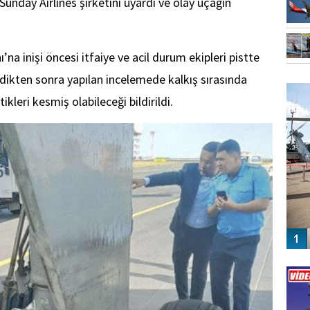
Sunday Airlines şirketini uyardı ve olay uçağın
a inişi öncesi itfaiye ve acil durum ekipleri pistte
FO
rdikten sonra yapılan incelemede kalkış sırasında
SİNG
ikleri kesmiş olabileceği bildirildi.
Vİ
ENGEL