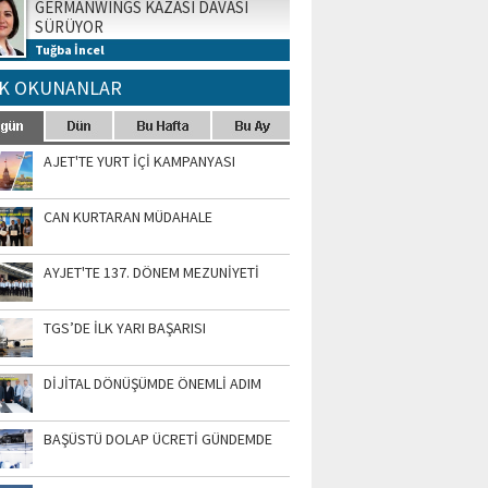
GERMANWINGS KAZASI DAVASI
SÜRÜYOR
Tuğba İncel
K OKUNANLAR
AJET'TE YURT İÇİ KAMPANYASI
CAN KURTARAN MÜDAHALE
AYJET'TE 137. DÖNEM MEZUNİYETİ
TGS’DE İLK YARI BAŞARISI
DİJİTAL DÖNÜŞÜMDE ÖNEMLİ ADIM
BAŞÜSTÜ DOLAP ÜCRETİ GÜNDEMDE