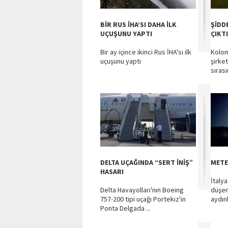
BİR RUS İHA’SI DAHA İLK
ŞİDD
UÇUŞUNU YAPTI
ÇIKTI
Bir ay içince ikinci Rus İHA'sı ilk
Kolom
uçuşunu yaptı
şirket
sırası
DELTA UÇAĞINDA “SERT İNİŞ”
METE
HASARI
İtaly
Delta Havayolları'nın Boeing
düşen
757-200 tipi uçağı Portekiz'in
aydınl
Ponta Delgada ...