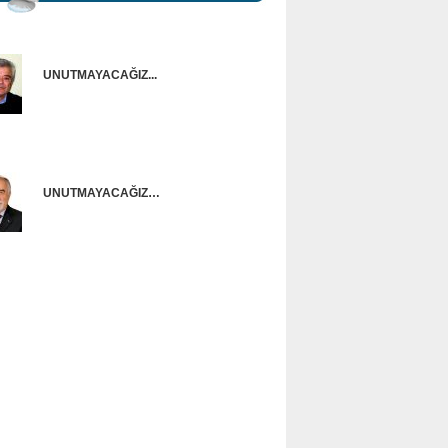
UNUTMAYACAĞIZ...
Onur Güntürkün
UNUTMAYACAĞIZ…
Ünal Başusta