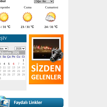
nbul
erşembe
Cuma
Cumartesi
 / 31
°C
23 / 31
°C
24 / 31
°C
ŞİV