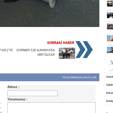
P2012’YE
DORNIER 328 ALMANYA'DA
ÜRETİLECEK
UÇ
İstanb
Onay bekleyen yorum yok.
Sabih
Anka
Antal
ı
HA
r.
ni,