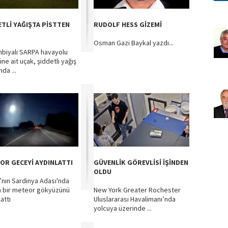
ETLİ YAĞIŞTA PİSTTEN
RUDOLF HESS GİZEMİ
Osman Gazi Baykal yazdı...
biyalı SARPA havayolu
ine ait uçak, şiddetli yağış
nda ...
OR GECEYİ AYDINLATTI
GÜVENLİK GÖREVLİSİ İŞİNDEN
OLDU
a’nın Sardinya Adası'nda
 bir meteor gökyüzünü
New York Greater Rochester
attı
Uluslararası Havalimanı’nda
yolcuya üzerinde ...