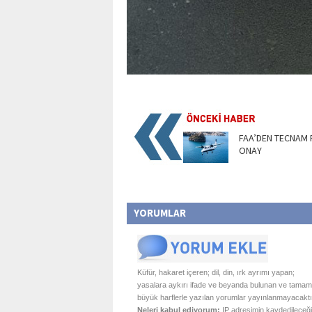
FAA’DEN TECNAM 
ONAY
YORUMLAR
Küfür, hakaret içeren; dil, din, ırk ayrımı yapan;
yasalara aykırı ifade ve beyanda bulunan ve tamam
büyük harflerle yazılan yorumlar yayınlanmayacaktı
Neleri kabul ediyorum:
IP adresimin kaydedileceği