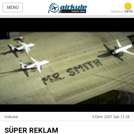
MENÜ
İstanbul
24/30
Videolar
9 Ekim 2007 Salı 12:28
SÜPER REKLAM