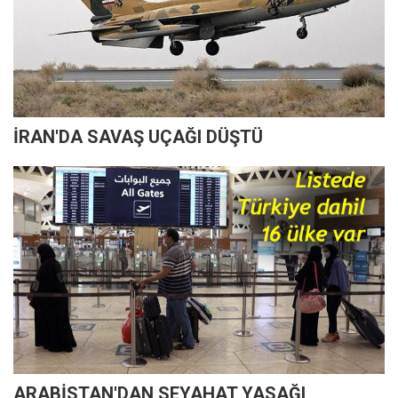
İRAN'DA SAVAŞ UÇAĞI DÜŞTÜ
ARABİSTAN'DAN SEYAHAT YASAĞI