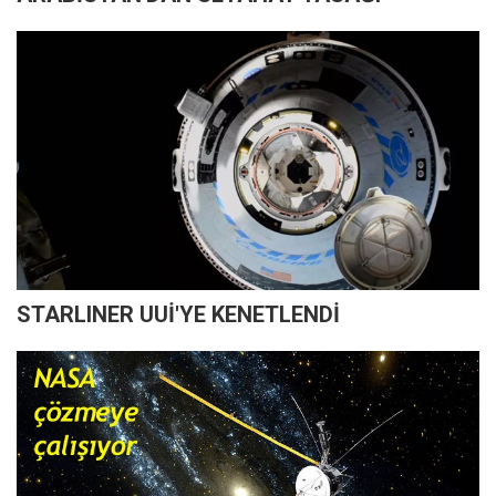
STARLINER UUİ'YE KENETLENDİ