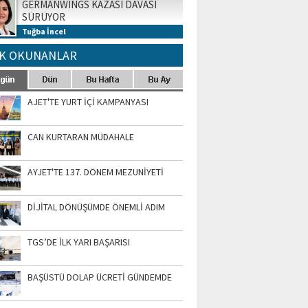
GERMANWINGS KAZASI DAVASI
SÜRÜYOR
Tuğba İncel
K OKUNANLAR
AJET'TE YURT İÇİ KAMPANYASI
CAN KURTARAN MÜDAHALE
AYJET'TE 137. DÖNEM MEZUNİYETİ
DİJİTAL DÖNÜŞÜMDE ÖNEMLİ ADIM
TGS’DE İLK YARI BAŞARISI
BAŞÜSTÜ DOLAP ÜCRETİ GÜNDEMDE