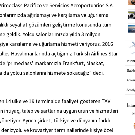
 Primeclass Pacifico ve Servicios Aeroportuarios S.A.
alonlarımızda ağırlamayı ve karşılama ve uğurlama
alıklı seyahat çözümleri geliştirme konusunda tüm
ne geldik. Yolcu salonlarımızda yılda 3 milyon
UÇ
kişiye karşılama ve uğurlama hizmeti veriyoruz. 2016
lles Havalimanlarında açtığımız Turkish Airlines Star
İstanb
7’de ‘primeclass’ markamızla Frankfurt, Maskat,
Sabih
 da yolcu salonlarını hizmete sokacağız” dedi.
Anka
Antal
HA
len 14 ülke ve 19 terminalde faaliyet gösteren TAV
İsta
n ihtiyaç, talep ve şartlarına uygun ürün ve hizmetleri
P
i yönetiyor. Ayrıca şirket; Türkiye ve dünyanın farklı
 denizyolu ve kruvaziyer terminallerinde kişiye özel