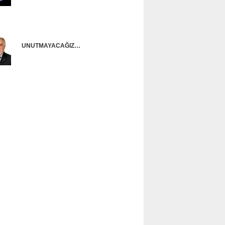
Onur Güntürkün
UNUTMAYACAĞIZ…
Ünal Başusta