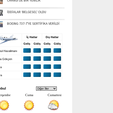
CHANGİ'DE BİR YENİLİK
İDDİALAR ‘BELGESEL' OLDU
BOEING 737-7'YE SERTİFİKA VERİLDİ
UŞ BİLGİLERİ
İç Hatlar
Dış Hatlar
Geliş
Gidiş
Geliş
Gidiş
ul Havalimanı
a Gökçen
ra
ya
VA DURUMU
nbul
erşembe
Cuma
Cumartesi