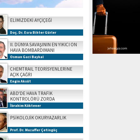
ELİMİZDEKİ AYÇİÇEĞİ
Doç. Dr. Esra Bihter Gürler
II. DÜNYA SAVAŞININ EN YIKICI ON
HAVA BOMBARDIMANI
Osman Gazi Baykal
CHEMTRAIL TEORİSYENLERİNE
AÇIK ÇAĞRI
Engin Aksüt
ABD'DE HAVA TRAFİK
KONTROLÖRÜ ZORDA
İbrahim Köktener
PSİKOLOJİK OKURYAZARLIK
Prof. Dr. Muzaffer Çetingüç