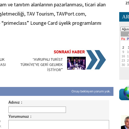
25
lam ve tanıtım alanlarının pazarlanması, ticari alan
n işletmeciliği, TAV Tourism, TAVPort.com,
AR
 “primeclass” Lounge Card üyelik programlarını
LIK
“AVRUPALI TURİST
ASI
TÜRKİYE'YE GERİ GELMEK
İSTİYOR”
Onay bekleyen yorum yok.
ı
r.