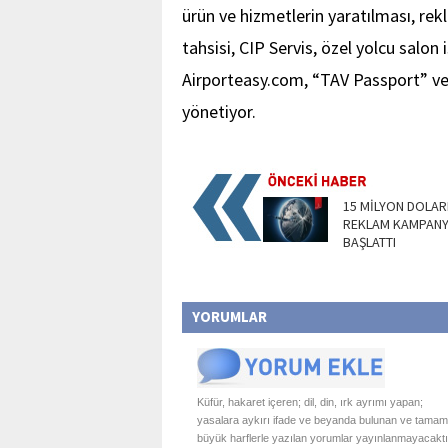
ürün ve hizmetlerin yaratılması, rek
tahsisi, CIP Servis, özel yolcu salo
Airporteasy.com, “TAV Passport” ve
yönetiyor.
15 MİLYON DOLAR
REKLAM KAMPANY
BAŞLATTI
YORUMLAR
Küfür, hakaret içeren; dil, din, ırk ayrımı yapan;
yasalara aykırı ifade ve beyanda bulunan ve tamam
büyük harflerle yazılan yorumlar yayınlanmayacaktı