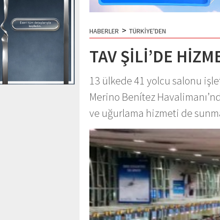
>
HABERLER
TÜRKİYE'DEN
TAV ŞİLİ’DE HİZM
13 ülkede 41 yolcu salonu işle
Merino Benítez Havalimanı’nd
ve uğurlama hizmeti de sunm