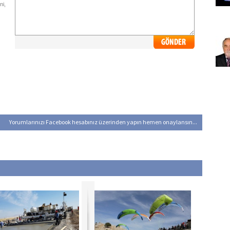
ni,
Yorumlarınızı Facebook hesabınız üzerinden yapın hemen onaylansın...