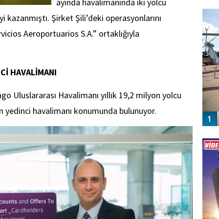
ayında havalimanında iki yolcu
FO
SİNG
yi kazanmıştı. Şirket Şili’deki operasyonlarını
icios Aeroportuarios S.A.” ortaklığıyla
NCİ HAVALİMANI
ago Uluslararası Havalimanı yıllık 19,2 milyon yolcu
ğun yedinci havalimanı konumunda bulunuyor.
Vİ
ENGEL