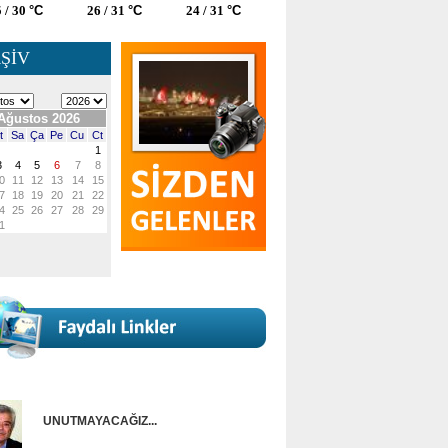
 / 30
°C
26 / 31
°C
24 / 31
°C
ŞİV
UNUTMAYACAĞIZ...