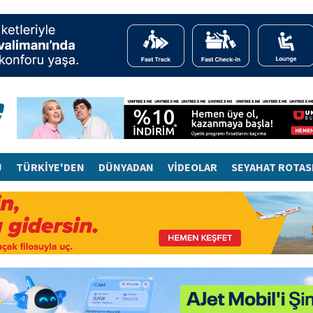
J
TÜRKİYE'DEN
DÜNYADAN
VİDEOLAR
SEYAHAT ROTAS