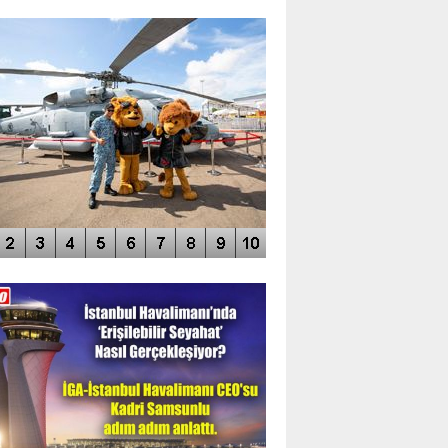
TO GALERİ
APUR AIRSHOW-2020
DEO GALERİ
LERİN AŞILDIĞI HAVALİMANI