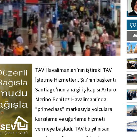
ÇO
TAV Havalimanları’nın iştiraki TAV
İşletme Hizmetleri, Şili’nin başkenti
Santiago’nun ana giriş kapısı Arturo
Merino Benítez Havalimanı’nda
“primeclass” markasıyla yolculara
karşılama ve uğurlama hizmeti
vermeye başladı. TAV bu yıl nisan