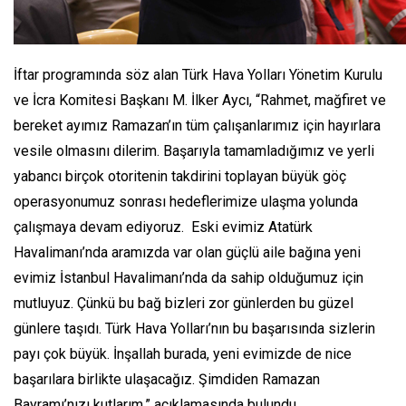
İftar programında söz alan Türk Hava Yolları Yönetim Kurulu
ve İcra Komitesi Başkanı M. İlker Aycı, “
Rahmet, mağfiret ve
bereket ayımız Ramazan’ın tüm çalışanlarımız için hayırlara
vesile olmasını dilerim. Başarıyla tamamladığımız ve yerli
yabancı birçok otoritenin takdirini toplayan büyük göç
operasyonumuz sonrası hedeflerimize ulaşma yolunda
çalışmaya devam ediyoruz. Eski evimiz Atatürk
Havalimanı’nda aramızda var olan güçlü aile bağına yeni
evimiz İstanbul Havalimanı’nda da sahip olduğumuz için
mutluyuz. Çünkü bu bağ bizleri zor günlerden bu güzel
günlere taşıdı. Türk Hava Yolları’nın bu başarısında sizlerin
payı çok büyük. İnşallah burada, yeni evimizde de nice
başarılara birlikte ulaşacağız. Şimdiden Ramazan
Bayramı’nızı kutlarım.
” açıklamasında bulundu.