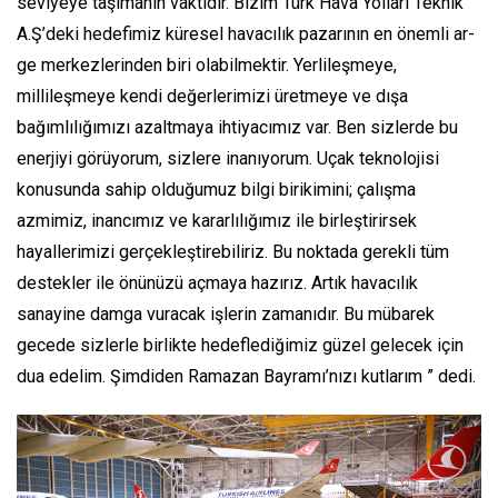
seviyeye taşımanın vaktidir. Bizim Türk Hava Yolları Teknik
A.Ş’deki hedefimiz küresel havacılık pazarının en önemli ar-
ge merkezlerinden biri olabilmektir. Yerlileşmeye,
millileşmeye kendi değerlerimizi üretmeye ve dışa
bağımlılığımızı azaltmaya ihtiyacımız var. Ben sizlerde bu
enerjiyi görüyorum, sizlere inanıyorum. Uçak teknolojisi
konusunda sahip olduğumuz bilgi birikimini; çalışma
azmimiz, inancımız ve kararlılığımız ile birleştirirsek
hayallerimizi gerçekleştirebiliriz. Bu noktada gerekli tüm
destekler ile önünüzü açmaya hazırız. Artık havacılık
sanayine damga vuracak işlerin zamanıdır. Bu mübarek
gecede sizlerle birlikte hedeflediğimiz güzel gelecek için
dua edelim.
Şimdiden Ramazan Bayramı’nızı kutlarım ”
dedi.