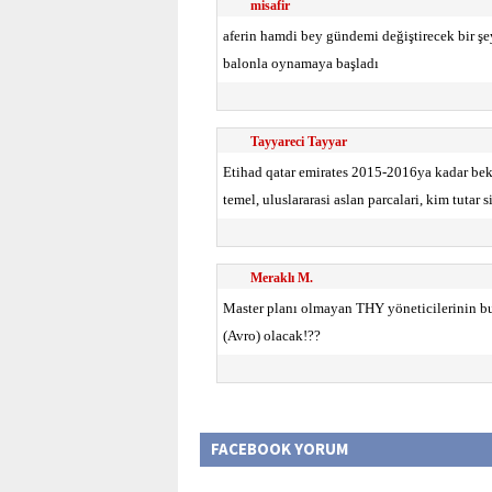
misafir
aferin hamdi bey gündemi değiştirecek bir şey 
balonla oynamaya başladı
Tayyareci Tayyar
Etihad qatar emirates 2015-2016ya kadar bek
temel, uluslararasi aslan parcalari, kim tutar si
Meraklı M.
Master planı olmayan THY yöneticilerinin bu
(Avro) olacak!??
FACEBOOK YORUM