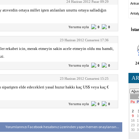
24 Haziran 2012 Pazar 09:29
Anka
atıverdin ortaya millet işten atılanları unuttu ortaya salladığın
Antal
HA
Yorumu oyla
0
0
İsta
23 Haziran 2012 Cumartesi 17:36
ler rekabet icin, merak etmeyin sakin acele etmeyin oldu mu hamdi,
zi.
24
Yorumu oyla
0
0
AR
23 Haziran 2012 Cumartesi 15:25
 siparişten elde edecekleri yasal huzur hakkı kaç US$ veya kaç €
Yorumu oyla
0
0
Yorumlarınızı Facebook hesabınız üzerinden yapın hemen onaylansın...