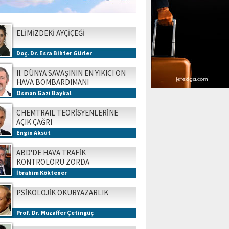
ELİMİZDEKİ AYÇİÇEĞİ
Doç. Dr. Esra Bihter Gürler
II. DÜNYA SAVAŞININ EN YIKICI ON
HAVA BOMBARDIMANI
Osman Gazi Baykal
CHEMTRAIL TEORİSYENLERİNE
AÇIK ÇAĞRI
Engin Aksüt
ABD'DE HAVA TRAFİK
KONTROLÖRÜ ZORDA
İbrahim Köktener
PSİKOLOJİK OKURYAZARLIK
Prof. Dr. Muzaffer Çetingüç