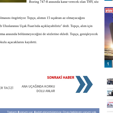
Boeing 747-8 arasında karar verecek olan THY, söz
Vİ
ENGEL
olmasını öngörüyor. Topçu, alımın 15 uçaktan az olmayacağını
 Uluslararası Uçak Fuarı'nda açıklayabiliriz" dedi. Topçu, alım için
i firma arasında bölünmeyeceğini de sözlerine ekledi. Topçu, genişleyecek
okulu açacaklarını kaydetti.
GÜ
ANA UÇAĞINDA KORKU
ER TACİZİ
DOLU ANLAR
Toplam
4
yorum var,
4
adet görüntüleniyor. Onay bekleyen yorum yok.