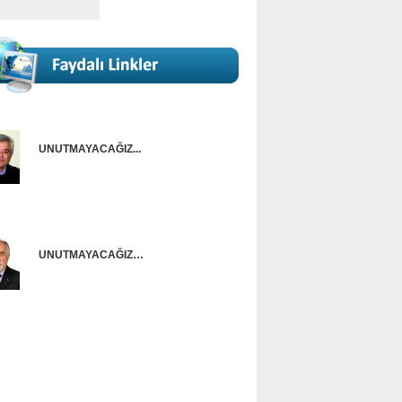
UNUTMAYACAĞIZ...
Onur Güntürkün
UNUTMAYACAĞIZ…
Ünal Başusta