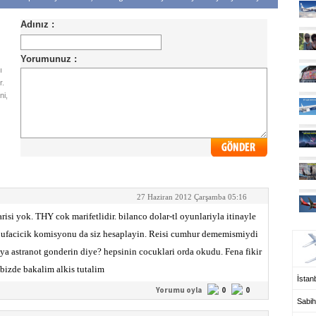
ı
r.
ni,
27 Haziran 2012 Çarşamba 05:16
isi yok. THY cok marifetlidir. bilanco dolar-tl oyunlariyla itinayle
UÇ
r, ufacicik komisyonu da siz hesaplayin. Reisi cumhur dememismiydi
aya astranot gonderin diye? hepsinin cocuklari orda okudu. Fena fikir
 bizde bakalim alkis tutalim
İstanb
Yorumu oyla
0
0
Sabih