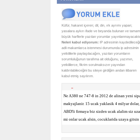
Küfür, hakaret içeren; dil, din, ırk ayrımı yapan;
yasalara aykırı ifade ve beyanda bulunan ve tamam
büyük harflerle yazılan yorumlar yayınlanmayacaktı
Neleri kabul ediyorum:
IP adresimin kaydedileceği
adli makamlarca istenmesi durumunda ip adresimin
yetkililerle paylaşılacağını, yazılan yorumların
sorumluluğunun tarafıma ait olduğunu, yazımın,
yetkililerce, fikrim sorulmaksızın yayından
kaldırılabileceğini bu siteye girdiğim andan itibaren
kabul etmiş sayılırım.
..
Ne A380 ne 747-8 in 2012 de alinan yeni sipar
makyajlanir. 15 ucak yaklasik 4 milyar dola
ABD'li firmaya biz sizden ucak alalim siz uz
mi onlar ucak alsin, cocuklarida uzaya gitsin