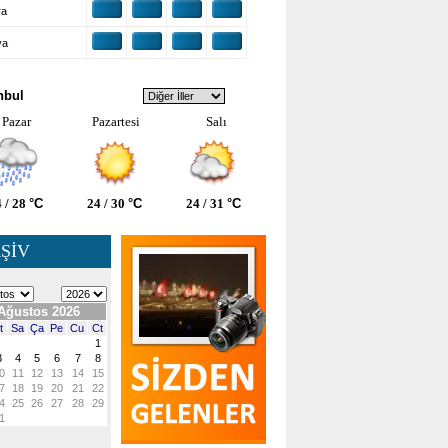
ra
ya
VA DURUMU
nbul
Pazar
Pazartesi
Salı
 / 28
°C
24 / 30
°C
24 / 31
°C
ŞİV