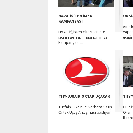
HAVA-İŞ'TEN İMZA
OKSİ
KAMPANYASI
Amste
HAVA-İŞ,işten çıkartılan 305
yapan
işçinin geri alınması için imza
uçağın
kampanyası ...
THY-LUXAIR ORTAK UÇACAK
THY'
THY'nin Luxair ile Serbest Satış
CHP İ
Ortak Uçuş Anlaşması başlıyor
Oran, 
Bosna