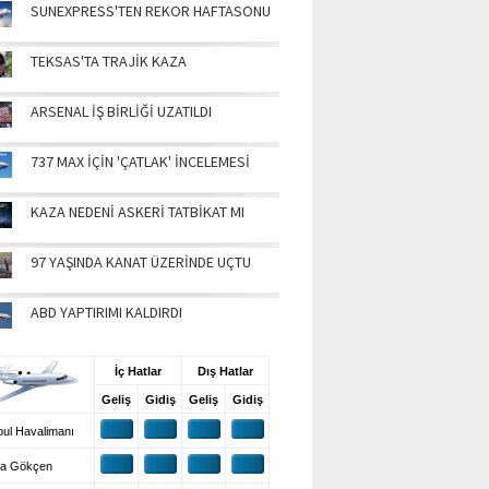
SUNEXPRESS'TEN REKOR HAFTASONU
TEKSAS'TA TRAJİK KAZA
ARSENAL İŞ BİRLİĞİ UZATILDI
737 MAX İÇİN 'ÇATLAK' İNCELEMESİ
KAZA NEDENİ ASKERİ TATBİKAT MI
97 YAŞINDA KANAT ÜZERİNDE UÇTU
ABD YAPTIRIMI KALDIRDI
UŞ BİLGİLERİ
İç Hatlar
Dış Hatlar
Geliş
Gidiş
Geliş
Gidiş
ul Havalimanı
a Gökçen