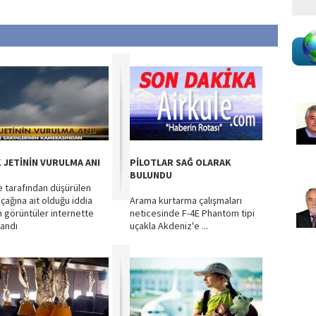
 JETİNİN VURULMA ANI
PİLOTLAR SAĞ OLARAK
BULUNDU
e tarafından düşürülen
uçağına ait olduğu iddia
Arama kurtarma çalışmaları
n görüntüler internette
neticesinde F-4E Phantom tipi
landı
uçakla Akdeniz'e ...