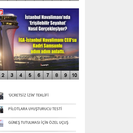
DEO GALERİ
LERİN AŞILDIĞI HAVALİMANI
NÜN MANŞETLERİ
‘ÜCRETSİZ İZİN' TEKLİFİ
PİLOTLARA UYUŞTURUCU TESTİ
GÜNEŞ TUTULMASI İÇİN ÖZEL UÇUŞ