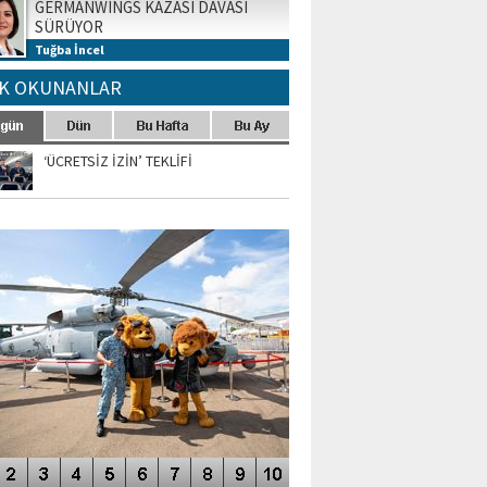
GERMANWINGS KAZASI DAVASI
SÜRÜYOR
Tuğba İncel
K OKUNANLAR
‘ÜCRETSİZ İZİN’ TEKLİFİ
TO GALERİ
APUR AIRSHOW-2020