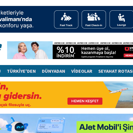
J
TÜRKİYE'DEN
DÜNYADAN
VİDEOLAR
SEYAHAT ROTAS