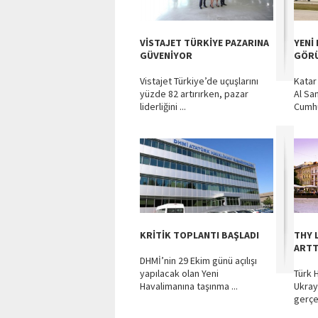
VİSTAJET TÜRKİYE PAZARINA
YENİ
GÜVENİYOR
GÖRÜ
Vistajet Türkiye’de uçuşlarını
Katar
yüzde 82 artırırken, pazar
Al San
liderliğini ...
Cumhur
KRİTİK TOPLANTI BAŞLADI
THY L
ARTT
DHMİ’nin 29 Ekim günü açılışı
yapılacak olan Yeni
Türk H
Havalimanına taşınma ...
Ukray
gerçek