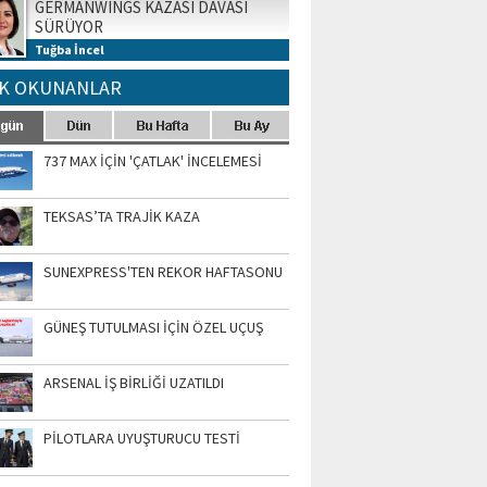
GERMANWINGS KAZASI DAVASI
SÜRÜYOR
Tuğba İncel
K OKUNANLAR
737 MAX İÇİN 'ÇATLAK' İNCELEMESİ
TEKSAS’TA TRAJİK KAZA
SUNEXPRESS'TEN REKOR HAFTASONU
GÜNEŞ TUTULMASI İÇİN ÖZEL UÇUŞ
ARSENAL İŞ BİRLİĞİ UZATILDI
PİLOTLARA UYUŞTURUCU TESTİ