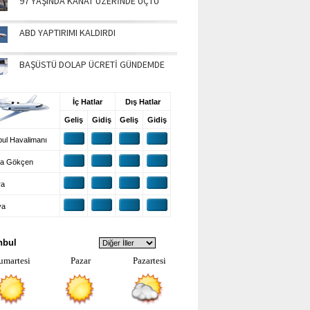
97 YAŞINDA KANAT ÜZERİNDE UÇTU
ABD YAPTIRIMI KALDIRDI
BAŞÜSTÜ DOLAP ÜCRETİ GÜNDEMDE
UŞ BİLGİLERİ
İç Hatlar
Dış Hatlar
Geliş
Gidiş
Geliş
Gidiş
ul Havalimanı
a Gökçen
ra
ya
VA DURUMU
nbul
umartesi
Pazar
Pazartesi