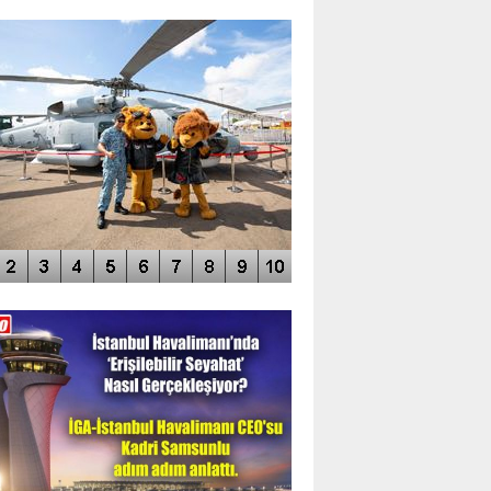
TO GALERİ
APUR AIRSHOW-2020
DEO GALERİ
LERİN AŞILDIĞI HAVALİMANI