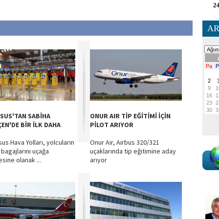
24
AR
SUS'TAN SABİHA
ONUR AIR TİP EĞİTİMİ İÇİN
EN'DE BİR İLK DAHA
PİLOT ARIYOR
us Hava Yolları, yolcuların
Onur Air, Airbus 320/321
 bagajlarını uçağa
uçaklarında tip eğitimine aday
sine olanak ...
arıyor