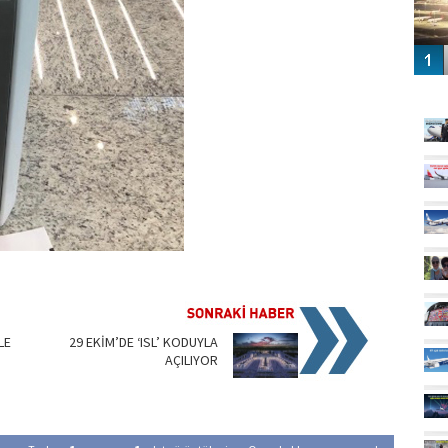
GÜ
LE
29 EKİM’DE ‘ISL’ KODUYLA
AÇILIYOR