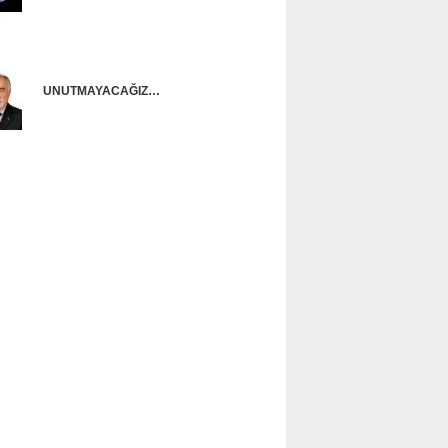
Onur Güntürkün
UNUTMAYACAĞIZ…
Ünal Başusta