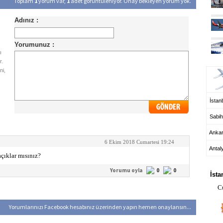
Toplam
1
yorum var,
1
adet görüntüleniyor. Onay bekleyen yorum yok.
ı
UÇ
r.
ni,
İstanb
Sabih
Anka
6 Ekim 2018 Cumartesi 19:24
Antal
açıklar mısınız?
HA
Yorumu oyla
0
0
İsta
C
Yorumlarınızı Facebook hesabınız üzerinden yapın hemen onaylansın...