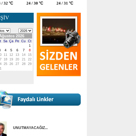
 / 32
°C
24 / 30
°C
24 / 31
°C
ŞİV
UNUTMAYACAĞIZ...