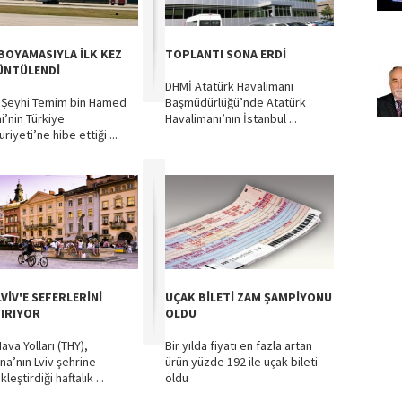
 BOYAMASIYLA İLK KEZ
TOPLANTI SONA ERDİ
NTÜLENDİ
DHMİ Atatürk Havalimanı
 Şeyhi Temim bin Hamed
Başmüdürlüğü’nde Atatürk
i’nin Türkiye
Havalimanı’nın İstanbul ...
iyeti’ne hibe ettiği ...
VİV'E SEFERLERİNİ
UÇAK BİLETİ ZAM ŞAMPİYONU
IRIYOR
OLDU
ava Yolları (THY),
Bir yılda fiyatı en fazla artan
na’nın Lviv şehrine
ürün yüzde 192 ile uçak bileti
leştirdiği haftalık ...
oldu