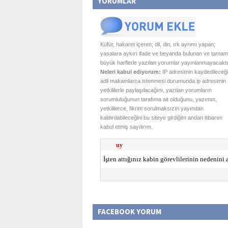
YORUMLAR
Küfür, hakaret içeren; dil, din, ırk ayrımı yapan;
yasalara aykırı ifade ve beyanda bulunan ve tamam
büyük harflerle yazılan yorumlar yayınlanmayacaktı
Neleri kabul ediyorum:
IP adresimin kaydedileceği
adli makamlarca istenmesi durumunda ip adresimin
yetkililerle paylaşılacağını, yazılan yorumların
sorumluluğunun tarafıma ait olduğunu, yazımın,
yetkililerce, fikrim sorulmaksızın yayından
kaldırılabileceğini bu siteye girdiğim andan itibaren
kabul etmiş sayılırım.
uy
İşten attığınız kabin görevlilerinin nedenini 
FACEBOOK YORUM