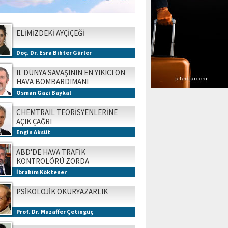
ELİMİZDEKİ AYÇİÇEĞİ
Doç. Dr. Esra Bihter Gürler
II. DÜNYA SAVAŞININ EN YIKICI ON
HAVA BOMBARDIMANI
Osman Gazi Baykal
CHEMTRAIL TEORİSYENLERİNE
AÇIK ÇAĞRI
Engin Aksüt
ABD'DE HAVA TRAFİK
KONTROLÖRÜ ZORDA
İbrahim Köktener
PSİKOLOJİK OKURYAZARLIK
Prof. Dr. Muzaffer Çetingüç