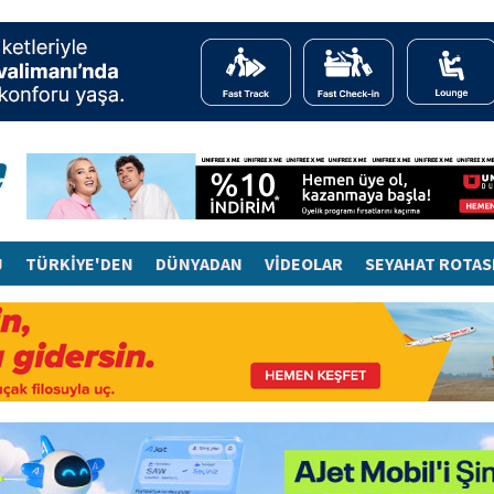
J
TÜRKİYE'DEN
DÜNYADAN
VİDEOLAR
SEYAHAT ROTAS