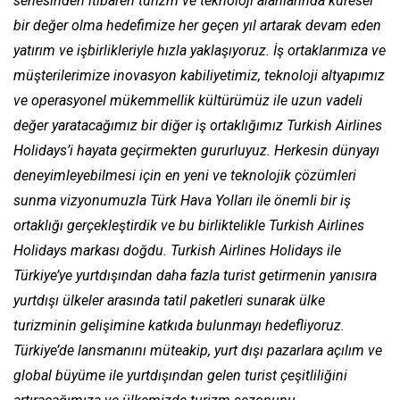
senesinden itibaren turizm ve teknoloji alanlarında küresel
bir değer olma hedefimize her geçen yıl artarak devam eden
yatırım ve işbirlikleriyle hızla yaklaşıyoruz. İş ortaklarımıza ve
müşterilerimize inovasyon kabiliyetimiz, teknoloji altyapımız
ve operasyonel mükemmellik kültürümüz ile uzun vadeli
değer yaratacağımız bir diğer iş ortaklığımız Turkish Airlines
Holidays’i hayata geçirmekten gururluyuz. Herkesin dünyayı
deneyimleyebilmesi için en yeni ve teknolojik çözümleri
sunma vizyonumuzla Türk Hava Yolları ile önemli bir iş
ortaklığı gerçekleştirdik ve bu birliktelikle Turkish Airlines
Holidays markası doğdu. Turkish Airlines Holidays ile
Türkiye’ye yurtdışından daha fazla turist getirmenin yanısıra
yurtdışı ülkeler arasında tatil paketleri sunarak ülke
turizminin gelişimine katkıda bulunmayı hedefliyoruz.
Türkiye’de lansmanını müteakip, yurt dışı pazarlara açılım ve
global büyüme ile yurtdışından gelen turist çeşitliliğini