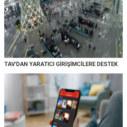
TAV'DAN YARATICI GİRİŞİMCİLERE DESTEK