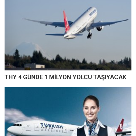
THY 4 GÜNDE 1 MİLYON YOLCU TAŞIYACAK