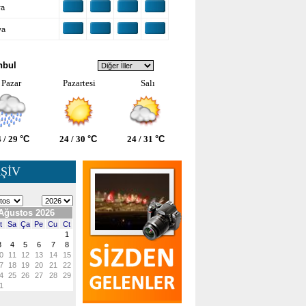
ra
ya
VA DURUMU
nbul
Pazar
Pazartesi
Salı
 / 29
°C
24 / 30
°C
24 / 31
°C
ŞİV