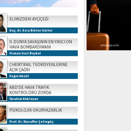
ELİMİZDEKİ AYÇİÇEĞİ
Doç. Dr. Esra Bihter Gürler
II. DÜNYA SAVAŞININ EN YIKICI ON
HAVA BOMBARDIMANI
Osman Gazi Baykal
CHEMTRAIL TEORİSYENLERİNE
AÇIK ÇAĞRI
Engin Aksüt
ABD'DE HAVA TRAFİK
KONTROLÖRÜ ZORDA
İbrahim Köktener
PSİKOLOJİK OKURYAZARLIK
Prof. Dr. Muzaffer Çetingüç