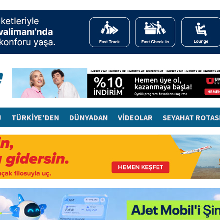
J
TÜRKİYE'DEN
DÜNYADAN
VİDEOLAR
SEYAHAT ROTAS