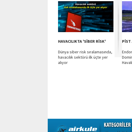
HAVACILIKTA 'SİBER RİSK'
PİST
Dünya siber risk sıralamasında,
Endo
havacılık sektörü ilk üçte yer
Domi
alıyor
Havali