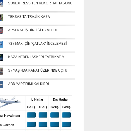
SUNEXPRESS'TEN REKOR HAFTASONU
TEKSAS'TA TRAJİK KAZA
ARSENAL İŞ BİRLİĞİ UZATILDI
737 MAX İÇİN 'ÇATLAK' İNCELEMESİ
KAZA NEDENİ ASKERİ TATBİKAT MI
97 YAŞINDA KANAT ÜZERİNDE UÇTU
ABD YAPTIRIMI KALDIRDI
UŞ BİLGİLERİ
İç Hatlar
Dış Hatlar
Geliş
Gidiş
Geliş
Gidiş
ul Havalimanı
a Gökçen