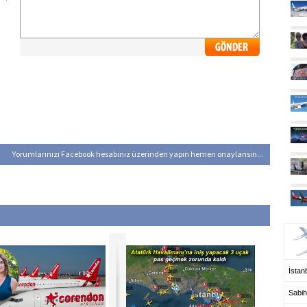
Yorumlarınızı Facebook hesabınız üzerinden yapın hemen onaylansın...
UÇ
İstanb
Sabih