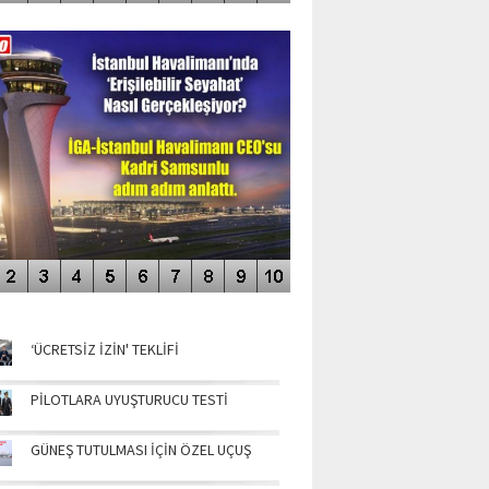
DEO GALERİ
LERİN AŞILDIĞI HAVALİMANI
NÜN MANŞETLERİ
‘ÜCRETSİZ İZİN' TEKLİFİ
PİLOTLARA UYUŞTURUCU TESTİ
GÜNEŞ TUTULMASI İÇİN ÖZEL UÇUŞ