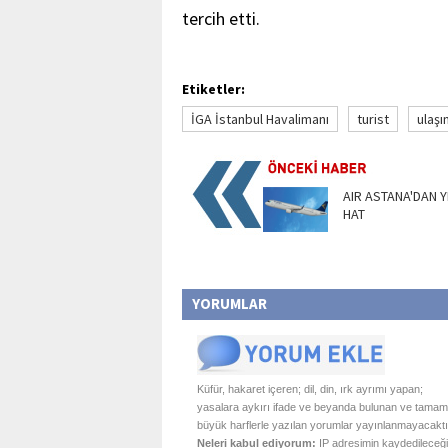
tercih etti.
Etiketler:
İGA İstanbul Havalimanı
turist
ulaşı
AIR ASTANA'DAN Y
HAT
YORUMLAR
Küfür, hakaret içeren; dil, din, ırk ayrımı yapan;
yasalara aykırı ifade ve beyanda bulunan ve tamam
büyük harflerle yazılan yorumlar yayınlanmayacaktı
Neleri kabul ediyorum:
IP adresimin kaydedileceği