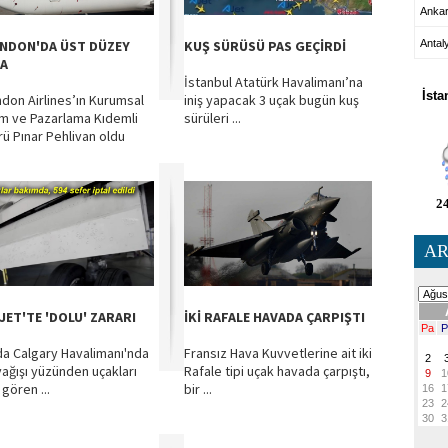
Anka
NDON'DA ÜST DÜZEY
KUŞ SÜRÜSÜ PAS GEÇİRDİ
Antal
A
HA
İstanbul Atatürk Havalimanı’na
İsta
don Airlines’ın Kurumsal
iniş yapacak 3 uçak bugün kuş
şim ve Pazarlama Kıdemli
sürüleri ...
ü Pınar Pehlivan oldu
24
AR
JET'TE 'DOLU' ZARARI
İKİ RAFALE HAVADA ÇARPIŞTI
a Calgary Havalimanı'nda
Fransız Hava Kuvvetlerine ait iki
yağışı yüzünden uçakları
Rafale tipi uçak havada çarpıştı,
gören ...
bir ...