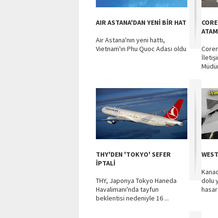
AIR ASTANA'DAN YENİ BİR HAT
CORE
ATAM
Air Astana'nın yeni hattı,
Vietnam'ın Phu Quoc Adası oldu
Coren
İleti
Müdür
THY'DEN 'TOKYO' SEFER
WEST
İPTALİ
Kanad
THY, Japonya Tokyo Haneda
dolu 
Havalimanı'nda tayfun
hasar 
beklentisi nedeniyle 16 ...