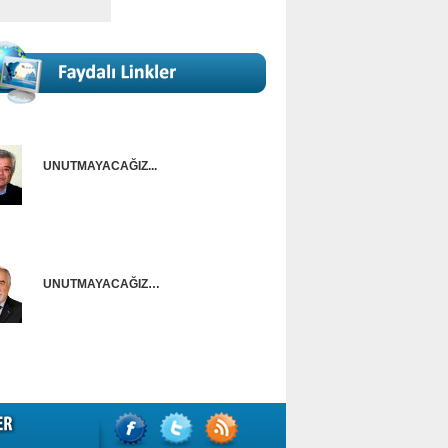
UNUTMAYACAĞIZ...
Onur Güntürkün
UNUTMAYACAĞIZ…
Ünal Başusta