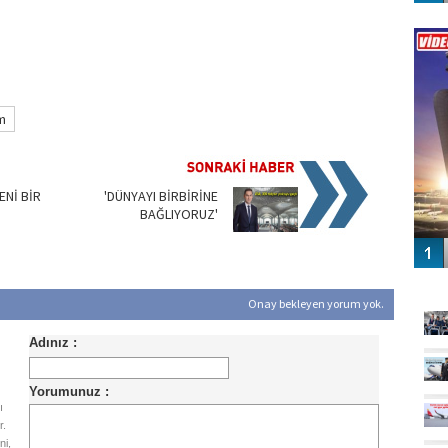
Vİ
ENGEL
m
ENİ BİR
'DÜNYAYI BİRBİRİNE
BAĞLIYORUZ'
GÜ
Onay bekleyen yorum yok.
ı
r.
ni,