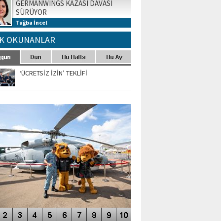
GERMANWINGS KAZASI DAVASI
SÜRÜYOR
Tuğba İncel
K OKUNANLAR
‘ÜCRETSİZ İZİN’ TEKLİFİ
TO GALERİ
APUR AIRSHOW-2020