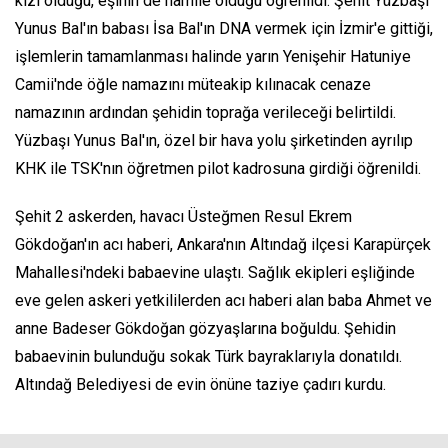
kızı olduğu, eşinin de hamile olduğu öğrenildi. Şehit Yüzbaşı
Yunus Bal'ın babası İsa Bal'ın DNA vermek için İzmir'e gittiği,
işlemlerin tamamlanması halinde yarın Yenişehir Hatuniye
Camii'nde öğle namazını müteakip kılınacak cenaze
namazının ardından şehidin toprağa verileceği belirtildi.
Yüzbaşı Yunus Bal'ın, özel bir hava yolu şirketinden ayrılıp
KHK ile TSK'nın öğretmen pilot kadrosuna girdiği öğrenildi.
Şehit 2 askerden, havacı Üsteğmen Resul Ekrem
Gökdoğan'ın acı haberi, Ankara'nın Altındağ ilçesi Karapürçek
Mahallesi'ndeki babaevine ulaştı. Sağlık ekipleri eşliğinde
eve gelen askeri yetkililerden acı haberi alan baba Ahmet ve
anne Badeser Gökdoğan gözyaşlarına boğuldu. Şehidin
babaevinin bulunduğu sokak Türk bayraklarıyla donatıldı.
Altındağ Belediyesi de evin önüne taziye çadırı kurdu.