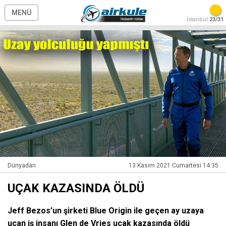
MENÜ
İstanbul
23/31
Dünyadan
13 Kasım 2021 Cumartesi 14:35
UÇAK KAZASINDA ÖLDÜ
Jeff Bezos’un şirketi Blue Origin ile geçen ay uzaya
uçan iş insanı Glen de Vries uçak kazasında öldü