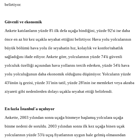
belirtiyor.
Güvenli ve ekonomik
Ankete katılanların yüzde 8'i ilk defa uçağa bindiğini, yüzde 92'si ise daha
önce en az bir kez uçakla seyahat ettiğini belirtiyor. Hava yolu yolcularının
büyük bölümü hava yolu ile seyahatin hız, kolaylık ve konfor/rahatlık
sağladığını ifade ediyor. Ankete göre, yolcularının yüzde 74'ü güvenli
yolculuk özelliği açısından hava yollarını tercih ederken, yüzde 54'ü hava
yolu yolculuğunun daha ekonomik olduğunu düşünüyor. Yolcuların yüzde
43'ünün iş gezisi, yüzde 31'inin tatil, yüzde 28'inin ise memleket veya akraba
ziyareti gibi nedenlerden dolayı uçakla seyahat ettiği belirlendi.
En fazla İstanbul'a uçuluyor
Ankette, 2003 yılından sonra uçağa binmeye başlamış yolculara uçağa
binme nedeni de soruldu. 2003 yılından sonra ilk kez uçağa binen uçak
yolcularının yüzde 53'ü uçuş fiyatlarının uygun hale gelmiş olmasından