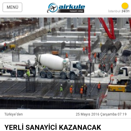
MENÜ
İstanbul
24/31
Türkiye'den
25 Mayıs 2016 Çarşamba 07:19
YERLİ SANAYİCİ KAZANACAK