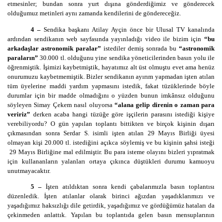
etmesinler; bundan sonra yurt dışına gönderdiğimiz ve gönderecek
olduğumuz metinleri aynı zamanda kendilerini de göndereceğiz.
4 –
Sendika başkanı Atilay Ayçin önce bir Ulusal TV kanalında
ardından sendikanın web sayfasında yayınladığı video ile bizim için
“bu
arkadaşlar astronomik paralar”
istediler demiş sonrada bu
“astronomik
paraların”
30.000 tl. olduğunu yine sendika yöneticilerinden basın yolu ile
öğrenmiştik. İşimizi kaybetmiştik, hayatımız alt üst olmuştu evet ama henüz
onurumuzu kaybetmemiştik. Bizler sendikanın ayırım yapmadan işten atılan
tüm üyelerine maddi yardım yapmasını istedik, fakat tüzüklerinde böyle
durumlar için bir madde olmadığını o yüzden bunun imkânsız olduğunu
söyleyen Simay Çekem nasıl oluyorsa
“alana gelip direnin o zaman para
veririz”
derken acaba hangi tüzüğe göre işçilerin parasını istediği kişiye
verebiliyordu? O gün yapılan toplantı bittikten ve birçok kişinin dışarı
çıkmasından sonra Serdar S. isimli işten atılan 29 Mayıs Birliği üyesi
olmayan kişi 20.000 tl. istediğini açıkca söylemiş ve bu kişinin şahsi isteği
29 Mayıs Birliğine mal edilmiştir. Bu para isteme olayını bizleri yıpratmak
için kullananların yalanları ortaya çıkınca düştükleri durumu kamuoyu
unutmayacaktır.
5 –
İşten atıldıktan sonra kendi çabalarımızla basın toplantısı
düzenledik. İşten atılanlar olarak birinci ağızdan yaşadıklarımızı ve
yaşadığımız haksızlığı dile getirdik, yaşadığımız ve gördüğümüz hataları da
çekinmeden anlattık. Yapılan bu toplantıda gelen basın mensuplarının