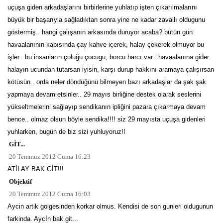
uçuşa giden arkadaşlarını birbirlerine yuhlatıp işten çıkarılmalarını
büyük bir başarıyla sağladıktan sonra yine ne kadar zavallı oldugunu
göstermiş.. hangi çalışanın arkasında duruyor acaba? bütün gün
havaalanının kapısında çay kahve içerek, halay çekerek olmuyor bu
işler.. bu insanların çoluğu çocugu, borcu harcı var.. havaalanına gider
halayın ucundan tutarsan iyisin, karşı durup hakkını aramaya çalışırsan
kötüsün.. orda neler döndüğünü bilmeyen bazı arkadaşlar da şak şak
yapmaya devam etsinler.. 29 mayıs birliğine destek olarak seslerini
yükseltmelerini sağlayıp sendikanın ipliğini pazara çıkarmaya devam
bence.. olmaz olsun böyle sendika!!!! siz 29 mayısta uçuşa gidenleri
yuhlarken, bugün de biz sizi yuhluyoruz!!
GİT...
20 Temmuz 2012 Cuma 16:23
ATİLAY BAK GİT!!!
Objektif
20 Temmuz 2012 Cuma 16:03
Aycin artik golgesinden korkar olmus. Kendisi de son gunleri oldugunun
farkinda. Aycİn bak git...