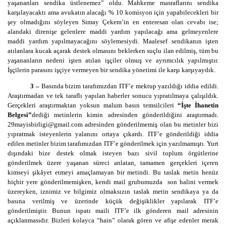
yaşananları sendika üstlenemez” oldu. Mahkeme masraflarını sendika
karşılayacaktı ama avukatın alacağı % 10 komisyon için yapabilecekleri bir
şey olmadığını söyleyen Simay Çekem’in en enteresan olan cevabı ise;
alandaki direnişe gelenlere maddi yardım yapılacağı ama gelmeyenlere
maddi yardım yapılmayacağını söylemesiydi. Maalesef sendikanın işten
atılanlara kucak açarak destek olmasını beklerken suçlu ilan edilmiş, tüm bu
yaşananların nedeni işten atılan işçiler olmuş ve ayrımcılık yapılmıştır.
İşçilerin parasını işçiye vermeyen bir sendika yönetimi ile karşı karşıyaydık.
3 –
Basında bizim tarafımızdan ITF’e mektup yazıldığı iddia edildi.
Araştırmadan ve tek taraflı yapılan haberler sonucu yıpratılmaya çalışıldık.
Gerçekleri araştırmaktan yoksun malum basın temsilcileri
“İşte İhanetin
Belgesi”
dediği metinlerin kimin adresinden gönderildiğini araştırmadı.
29mayisbirligi@gmail.com
adresinden gönderilmemiş olan bu metinler bizi
yıpratmak isteyenlerin yalanını ortaya çıkardı. ITF’e gönderildiği iddia
edilen metinler bizim tarafımızdan ITF’e gönderilmek için yazılmamıştı. Yurt
dışındaki bize destek olmak isteyen bazı sivil toplum örgütlerine
gönderilmek üzere yaşanan süreci anlatan, tamamen gerçekleri içeren
kimseyi şikâyet etmeyi amaçlamayan bir metindi. Bu taslak metin henüz
hiçbir yere gönderilmemişken, kendi mail grubumuzda son halini vermek
üzereyken, iznimiz ve bilgimiz olmaksızın taslak metin sendikaya ya da
basına verilmiş ve üzerinde küçük değişiklikler yapılarak ITF’e
gönderilmiştir. Bunun ispatı maili ITF’e ilk gönderen mail adresinin
açıklanmasıdır. Bizleri kolayca “hain” olarak gören ve afişe edenler merak