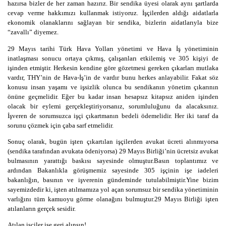
hazırsa bizler de her zaman hazırız. Bir sendika üyesi olarak aynı şartlarda
cevap verme hakkımızı kullanmak istiyoruz. İşçilerden aldığı aidatlarla
ekonomik olanaklarını sağlayan bir sendika, bizlerin aidatlarıyla bize
“zavallı” diyemez.
29 Mayıs tarihi Türk Hava Yolları yönetimi ve Hava İş yönetiminin
inatlaşması sonucu ortaya çıkmış, çalışanları etkilemiş ve 305 kişiyi de
işinden etmiştir. Herkesin kendine göre gözetmesi gereken çıkarları mutlaka
vardır, THY’nin de Hava-İş’in de vardır bunu herkes anlayabilir. Fakat söz
konusu insan yaşamı ve işsizlik olunca bu sendikanın yönetim çıkarının
önüne geçmelidir. Eğer bu kadar insan hesapsız kitapsız aniden işinden
olacak bir eylemi gerçekleştiriyorsanız, sorumluluğunu da alacaksınız.
İşveren de sorumsuzca işçi çıkartmanın bedeli ödemelidir. Her iki taraf da
sorunu çözmek için çaba sarf etmelidir.
Sonuç olarak, bugün işten çıkartılan işçilerden avukat ücreti alınmıyorsa
(sendika tarafından avukata ödeniyorsa) 29 Mayıs Birliği’nin ücretsiz avukat
bulmasının yarattığı baskısı sayesinde olmuştur.Basın toplantımız ve
ardından Bakanlıkla görüşmemiz sayesinde 305 işçinin işe iadeleri
bakanlığın, basının ve işverenin gündeminde tutulabilmiştir.Yine bizim
sayemizdedir ki, işten atılmamıza yol açan sorumsuz bir sendika yönetiminin
varlığını tüm kamuoyu görme olanağını bulmuştur.29 Mayıs Birliği işten
atılanların gerçek sesidir.
Atılan işçiler işe geri alınsın!