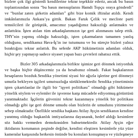
bizlere çok ilgi gösterdi kendilerine tekrar teşekkür ederiz, ancak bu basın
toplantısından sonra “bu basın mensuplarını Hamdi Topçu oraya gönderdi”
ve “bunlar zaten şirketin adamları” gibi bize komik iftiralar atıldı. Kendi
imkânlarımızla Ankara’ya gittik. Bakan Faruk Çelik ve mecliste parti
temsilcileri ile görüştük, amacımız yaşadığımız haksızlığı anlatmaktı ve
anlattıkta. İşten atılan tüm arkadaşlarımızın işe geri alınmasını talep ettik.
THY’nin yapmış olduğu haksızlığı, işten çıkarmaların tamamen yanlış
olduğunu, sendikamız Hava-İş’in ise tutumunu ve bu süreçte bizleri yalnız
bıraktığını tekrar anlattık. Bu seferde AKP hükümetinin adamları olduk,
hiçbir şey yapmayıp sadece siyaset yapan bazı çevreleri rahatsız ettik.
Bizler 305 arkadaşlarımızla birlikte işimize geri dönmek istiyorduk
ve başka hiçbir düşüncemiz ya da hesabımız olmadı. Fakat başkalarının
hesaplarını bozduk.Sendika yönetimi siyasi bir ağızla işlerine geri dönmeyi
umutla bekleyen işçileri umutsuzluğa sürüklemektedir. Sendika yönetiminin
işten çıkartılanlar ile ilgili bir “işyeri politikası” olmadığı gibi hükümete
yönelik söylem ve eylemler ile işverene karşı mücadele ediyormuş görüntüsü
yaratmaktadır. İşçilerin güvenini tekrar kazanmaya yönelik bir politikası
olmadığı gibi işe geri dönme umudu olan bizlerin de umudunu yitirmesine
sebep olmaktadır. Özellikle sendika başkanı Atilay Ayçin sendikanın kendine
yaratmış olduğu başkanlık imtiyazlarına dayanarak, hedef aldığı kesimlere
söz hakkı vermeden demokrasiden bahsetmektedir. Atilay Ayçin eğer
iktidarını korumanın peşinde değilse, kendini eleştiren kesimlerle yüz yüze
kameralar karşısında herkesin önünde bu konuları konuşmaya ve yüzleşmeye