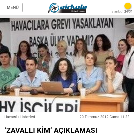
MENÜ
İstanbul
24/31
Havacılık Haberleri
20 Temmuz 2012 Cuma 11:33
‘ZAVALLI KİM’ AÇIKLAMASI