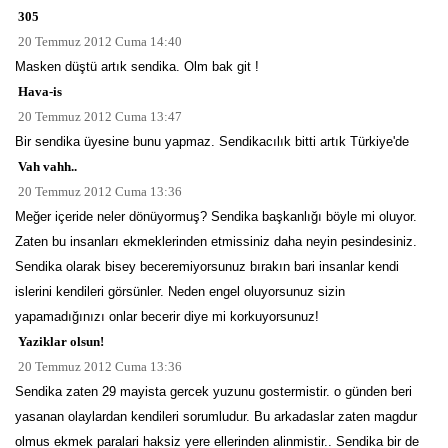
305
20 Temmuz 2012 Cuma 14:40
Masken düştü artık sendika. Olm bak git !
Hava-is
20 Temmuz 2012 Cuma 13:47
Bir sendika üyesine bunu yapmaz. Sendikacılık bitti artık Türkiye'de
Vah vahh..
20 Temmuz 2012 Cuma 13:36
Meğer içeride neler dönüyormuş? Sendika başkanlığı böyle mi oluyor.
Zaten bu insanları ekmeklerinden etmissiniz daha neyin pesindesiniz.
Sendika olarak bisey beceremiyorsunuz bırakın bari insanlar kendi
islerini kendileri görsünler. Neden engel oluyorsunuz sizin
yapamadığınızı onlar becerir diye mi korkuyorsunuz!
Yaziklar olsun!
20 Temmuz 2012 Cuma 13:36
Sendika zaten 29 mayista gercek yuzunu gostermistir. o günden beri
yasanan olaylardan kendileri sorumludur. Bu arkadaslar zaten magdur
olmus ekmek paralari haksiz yere ellerinden alinmistir.. Sendika bir de