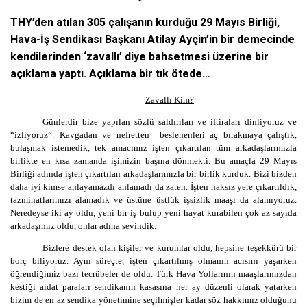
THY’den atılan 305 çalışanın kurduğu 29 Mayıs Birliği,
Hava-İş Sendikası Başkanı Atilay Ayçin’in bir demecinde
kendilerinden ‘zavallı’ diye bahsetmesi üzerine bir
açıklama yaptı. Açıklama bir tık ötede…
Zavallı Kim?
Günlerdir bize yapılan sözlü saldırıları ve iftiraları dinliyoruz ve
“izliyoruz”. Kavgadan ve nefretten beslenenleri aç bırakmaya çalıştık,
bulaşmak istemedik, tek amacımız işten çıkartılan tüm arkadaşlarımızla
birlikte en kısa zamanda işimizin başına dönmekti. Bu amaçla 29 Mayıs
Birliği adında işten çıkartılan arkadaşlarımızla bir birlik kurduk. Bizi bizden
daha iyi kimse anlayamazdı anlamadı da zaten. İşten haksız yere çıkartıldık,
tazminatlarımızı alamadık ve üstüne üstlük işsizlik maaşı da alamıyoruz.
Neredeyse iki ay oldu, yeni bir iş bulup yeni hayat kurabilen çok az sayıda
arkadaşımız oldu, onlar adına sevindik.
Bizlere destek olan kişiler ve kurumlar oldu, hepsine teşekkürü bir
borç biliyoruz. Aynı süreçte, işten çıkartılmış olmanın acısını yaşarken
öğrendiğimiz bazı tecrübeler de oldu. Türk Hava Yollarının maaşlarımızdan
kestiği aidat paraları sendikanın kasasına her ay düzenli olarak yatarken
bizim de en az sendika yönetimine seçilmişler kadar söz hakkımız olduğunu