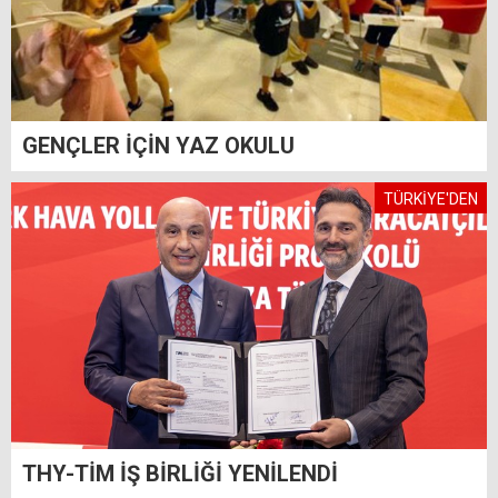
GENÇLER İÇİN YAZ OKULU
TÜRKİYE'DEN
THY-TİM İŞ BİRLİĞİ YENİLENDİ