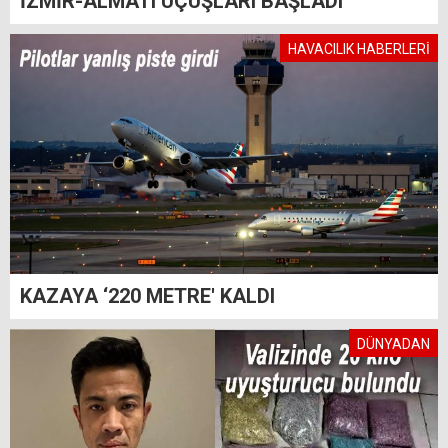
İZMİR-ALMATI UÇUŞLARI BAŞLADI
HAVACILIK HABERLERİ
KAZAYA ‘220 METRE' KALDI
DÜNYADAN