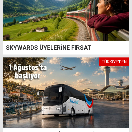
SKYWARDS ÜYELERİNE FIRSAT
TÜRKİYE'DEN