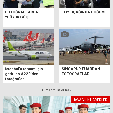
FOTOĞRAFLARLA
THY UÇAĞINDA DOĞUM
''BÜYÜK GÖÇ''
İstanbul'a tanıtım için
SİNGAPUR FUARDAN
getirilen A220'den
FOTOĞRAFLAR
fotoğraflar
Tüm Foto Galeriler »
HAVACILIK HABERLERİ