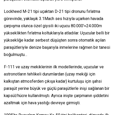
Lockheed M-21 tipi uçaktan D-21 tipi dronunu fırlatma
görevinde, yaklaşık 3.1Mach ses hızıyla uçarken havada
çarpışma olunca özel giysili iki uçucu 80.000’≈24.000m
yükseklikten fırlatma koltuklarıyla atladılar. Uçucular belli bir
yüksekliğe kadar serbest düşüşten sonra otomatik açılan
paraşütleriyle denize başarıyla inmelerine rağmen bir tanesi
boğulmuştu…
F-111 ve uzay mekiklerinin ilk modellerinde, uçucular ve
astronotların tehlikeli durumlardan (uzay mekiği için
kalkıştan atmosferden çıkışa kadar) kurtuluşu için şahsi
paraşüt yerine büyük ve güçlü paraşütlerle inişi sağlanan bir
kapsül/hücre kullanılmıştı. Ayrıca inişte çarpmanın şiddetini
azaltmak için hava yastığı devreye girmişti.