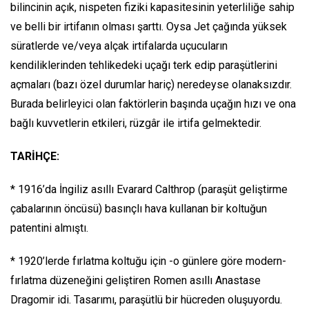
bilincinin açık, nispeten fiziki kapasitesinin yeterliliğe sahip
ve belli bir irtifanın olması şarttı. Oysa Jet çağında yüksek
süratlerde ve/veya alçak irtifalarda uçucuların
kendiliklerinden tehlikedeki uçağı terk edip paraşütlerini
açmaları (bazı özel durumlar hariç) neredeyse olanaksızdır.
Burada belirleyici olan faktörlerin başında uçağın hızı ve ona
bağlı kuvvetlerin etkileri, rüzgâr ile irtifa gelmektedir.
TARİHÇE:
* 1916’da İngiliz asıllı Evarard Calthrop (paraşüt geliştirme
çabalarının öncüsü) basınçlı hava kullanan bir koltuğun
patentini almıştı.
* 1920’lerde fırlatma koltuğu için -o günlere göre modern-
fırlatma düzeneğini geliştiren Romen asıllı Anastase
Dragomir idi. Tasarımı, paraşütlü bir hücreden oluşuyordu.