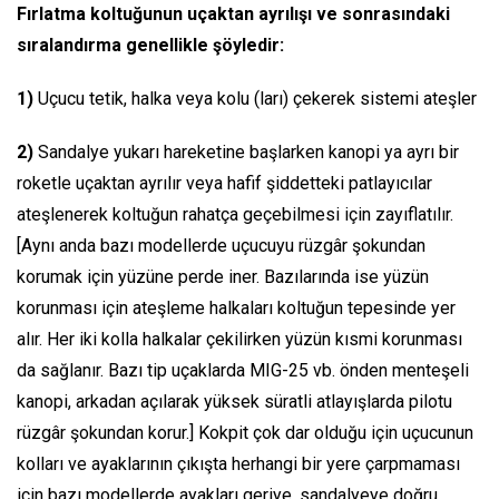
Fırlatma koltuğunun uçaktan ayrılışı ve sonrasındaki
sıralandırma genellikle şöyledir:
1)
Uçucu tetik, halka veya kolu (ları) çekerek sistemi ateşler
2)
Sandalye yukarı hareketine başlarken kanopi ya ayrı bir
roketle uçaktan ayrılır veya hafif şiddetteki patlayıcılar
ateşlenerek koltuğun rahatça geçebilmesi için zayıflatılır.
[Aynı anda bazı modellerde uçucuyu rüzgâr şokundan
korumak için yüzüne perde iner. Bazılarında ise yüzün
korunması için ateşleme halkaları koltuğun tepesinde yer
alır. Her iki kolla halkalar çekilirken yüzün kısmi korunması
da sağlanır. Bazı tip uçaklarda MIG-25 vb. önden menteşeli
kanopi, arkadan açılarak yüksek süratli atlayışlarda pilotu
rüzgâr şokundan korur.] Kokpit çok dar olduğu için uçucunun
kolları ve ayaklarının çıkışta herhangi bir yere çarpmaması
için bazı modellerde ayakları geriye, sandalyeye doğru