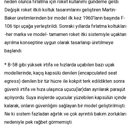
neden olunca fırlatma için roket kullanımı gündeme geldi.
Değişik roket itkili koltuk tasarımlarını geliştiren Martin-
Baker üretimlerinden bir model ilk kez 1960’ların başında F-
106 tipi uçağa yerleştirildi. Sonraki yıllarda fırlatma koltukları
-her marka ve model- tamamen roket itki sistemiyle uçaktan
ayrılma konseptine uygun olarak tasarlanıp üretilmeye
başlandı.
* B-58 gibi yüksek irtifa ve hızlarda uçabilen bazı uçak
modellerinde, kaçış kapsülü denilen (encapculated seat
egress) denilen bir tür hücre ile kokpit terk edildikten sonra
güvenli irtifa ve hıza ulaşınca uçucu(lar)dan ayrılarak paraşüt
açılıyordu. Suya inişlerde uçucular yüzebilen kapsülün içinde
kalarak, onların güvenliğini sağlayan bir model geliştirilmişti.
Ne ki sistem fazladan ağırlık ve çok ayrıntılı bakım zorlukları
nedeniyle pek rağbet görmemişti.