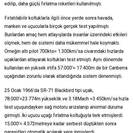
edilip, daha güçlü fırlatma roketleri kullanılmıştı.
Fırlatılabilir koltuklarla ilgili önce yerde sonra havada,
manken ve uçucularla birçok gerçek test yapılmıştı.
Bunlardan amaç hem atlayışlarda insanlar üzerindeki etkileri
ölçmek, hem de sistemi daha mükemmel hale koymaktı.
Örneğin altı pilot 700kts≈ 1.300km/sa civarındaki hızlarda
uçaklardan atlayarak koltukları test etmişti. Aynı dönemde
kullanılan en yüksek irtifa 57.000’≈ 17.400m de bir Canberra
uçağından zorunlu olarak atlandığında sistem denenmişti.
25 Ocak 1966’da SR-71 Blackbird tipi uçak,
78.000’≈23.774m yükseklik ve 3.18Mach ≈3.450km/sa hızla
test uçuşundayken sağ motoru arızalanıp anormal duruma
girmişti. İki uçucu uçağı fırlatma koltuğuyla terk etmişlerdi.
15.000’≈ 4.572metreye kadar serbest düştükten sonra
paraşütleri otomatik açılarak yere inmişlerdi.