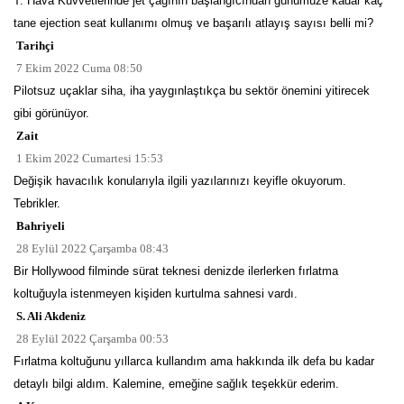
T. Hava Kuvvetlerinde jet çağının başlangıcından günümüze kadar kaç
tane ejection seat kullanımı olmuş ve başarılı atlayış sayısı belli mi?
Tarihçi
7 Ekim 2022 Cuma 08:50
Pilotsuz uçaklar siha, iha yaygınlaştıkça bu sektör önemini yitirecek
gibi görünüyor.
Zait
1 Ekim 2022 Cumartesi 15:53
Değişik havacılık konularıyla ilgili yazılarınızı keyifle okuyorum.
Tebrikler.
Bahriyeli
28 Eylül 2022 Çarşamba 08:43
Bir Hollywood filminde sürat teknesi denizde ilerlerken fırlatma
koltuğuyla istenmeyen kişiden kurtulma sahnesi vardı.
S. Ali Akdeniz
28 Eylül 2022 Çarşamba 00:53
Fırlatma koltuğunu yıllarca kullandım ama hakkında ilk defa bu kadar
detaylı bilgi aldım. Kalemine, emeğine sağlık teşekkür ederim.