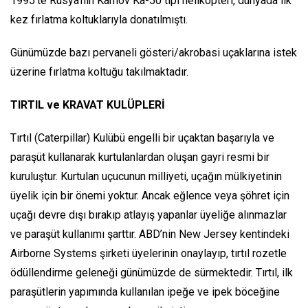
1995’te Rusya’nın Kamov Ka-50 tipi helikopteri, dünyada ilk
kez fırlatma koltuklarıyla donatılmıştı.
Günümüzde bazı pervaneli gösteri/akrobasi uçaklarına istek
üzerine fırlatma koltuğu takılmaktadır.
TIRTIL ve KRAVAT KULÜPLERİ
Tırtıl (Caterpillar) Kulübü engelli bir uçaktan başarıyla ve
paraşüt kullanarak kurtulanlardan oluşan gayri resmi bir
kuruluştur. Kurtulan uçucunun milliyeti, uçağın mülkiyetinin
üyelik için bir önemi yoktur. Ancak eğlence veya şöhret için
uçağı devre dışı bırakıp atlayış yapanlar üyeliğe alınmazlar
ve paraşüt kullanımı şarttır. ABD’nin New Jersey kentindeki
Airborne Systems şirketi üyelerinin onaylayıp, tırtıl rozetle
ödüllendirme geleneği günümüzde de sürmektedir. Tırtıl, ilk
paraşütlerin yapımında kullanılan ipeğe ve ipek böceğine