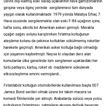
Devre dışı kalmış eski savaş uçaklarının hava garnizonlarının
girişine veya ilginç yerinde sergilenmesi tüm dünyada
yaygın olarak kullanılmaktadır. 1979 yılında Malatya Erhaç 7.
Hava üssünde sergilenmekte olan eski F-84 uçağının içine,
hafta sonu, alkollü bir Amerikan askeri girmişti. Merakla
uçağın sağını solunu karıştırırken fırlatma koltuğunun
ateşleme kolunu da çekince koltuktan sökülmemiş roketler
harekete geçmişti. Amerikalı asker koltuğa bağlı olmadığı
için yaşamını kaybetmişti. Neyse ki olaydan ders alan
komutanlar ülke genelinde tüm sergilenen uçaklardaki her
türlü patlayıcı, kartuş, roket vb. maddelerin sökülerek
etkisizleştirme emrini vermişlerdi…
Fırlatılabilir koltuğun otomobillerde kullanılması başta 007
James Bond serileri olmak üzere bir takım macera ve
komedi filmlerinde yer almıştı. Arabalarda sürücü veya yolcu
koltuğunun fırlatılması, sahnelerin akışına değişik heyecan