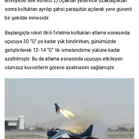
emniyetle terk etmesi 2) Uçaktan yeterince uzaklaştıktan
sonra koltuktan ayrılıp şahsi paraşütün açılarak yere güvenli
bir şekilde inmesidir.
Başlangıçta roket itkili fırlatma koltukları atlama esnasında
uçucuya 30 “G” ye kadar yük bindirirken, günümüzde
geliştirilerek 12-14 “G” lik ivmelendirme yüküne kadar
azaltılmıştır. Bu da atlama esnasında uçucuyu etkileyen
olumsuz kuvvetlerin görece azalmasını sağlamıştır.