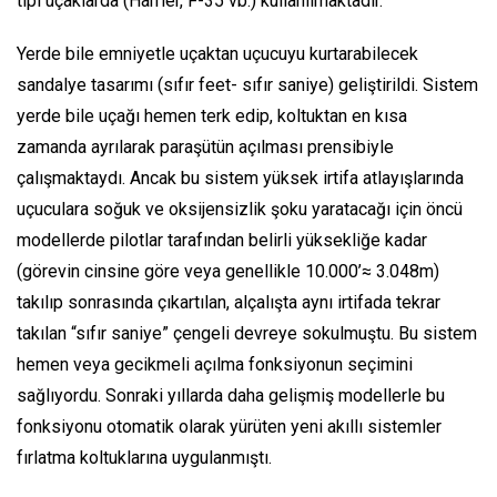
tipi uçaklarda (Harrier, F-35 vb.) kullanılmaktadır.
Yerde bile emniyetle uçaktan uçucuyu kurtarabilecek
sandalye tasarımı (sıfır feet- sıfır saniye) geliştirildi. Sistem
yerde bile uçağı hemen terk edip, koltuktan en kısa
zamanda ayrılarak paraşütün açılması prensibiyle
çalışmaktaydı. Ancak bu sistem yüksek irtifa atlayışlarında
uçuculara soğuk ve oksijensizlik şoku yaratacağı için öncü
modellerde pilotlar tarafından belirli yüksekliğe kadar
(görevin cinsine göre veya genellikle 10.000’≈ 3.048m)
takılıp sonrasında çıkartılan, alçalışta aynı irtifada tekrar
takılan “sıfır saniye” çengeli devreye sokulmuştu. Bu sistem
hemen veya gecikmeli açılma fonksiyonun seçimini
sağlıyordu. Sonraki yıllarda daha gelişmiş modellerle bu
fonksiyonu otomatik olarak yürüten yeni akıllı sistemler
fırlatma koltuklarına uygulanmıştı.