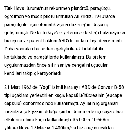
Türk Hava Kurumu’nun rekortmen planörcü, paraşütçü,
öğretmen ve mucit pilotu Emrullah Âli Yıldız, 1940’larda
paraşütçüler için otomatik açma düzeneğini düşünüp
geliştirmişti. Ne ki Türkiye’de yeterince desteği bulamayınca
buluşunu ve patent hakkını ABD’de bir kuruluşa devretmişti.
Daha sonraları bu sistem geliştirilerek fırlatılabilir
koltuklarda ve paraşütlerde kullanılmıştı. Bu sistem
uygulanmazdan önce sıfır saniye çengelini uçucular
kendileri takıp çıkartıyorlardı.
21 Mart 1962’de “Yogi” isimli kara ayı, ABD’de Convair B-58
tipi uçaklara yerleştirilen kaçış kapsülü/hücresinin (escape
capsule) denenmesinde kullanılmıştı. Ayıların iç organları
insanlara çok yakın olduğu için bu denemede uçucuya olası
etkilerini ölçmek için kullanılmıştı. 35.000’≈ 10.668m
yükseklik ve 1.3Mach≈ 1.400km/sa hızla uçan uçaktan