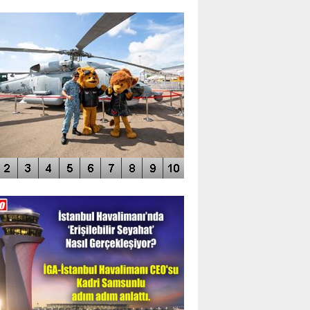
TO GALERİ
APUR AIRSHOW-2020
DEO GALERİ
LERİN AŞILDIĞI HAVALİMANI