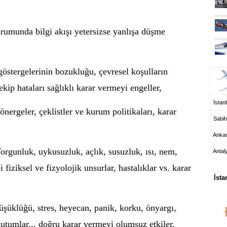
urumunda bilgi akışı yetersizse yanlışa düşme
UÇ
göstergelerinin bozukluğu, çevresel koşulların
 ekip hataları sağlıklı karar vermeyi engeller,
İstanb
nergeler, çeklistler ve kurum politikaları, karar
Sabih
Anka
Yorgunluk, uykusuzluk, açlık, susuzluk, ısı, nem,
Antal
HA
bi fiziksel ve fizyolojik unsurlar, hastalıklar vs. karar
İsta
şüklüğü, stres, heyecan, panik, korku, önyargı,
e tutumlar... doğru karar vermeyi olumsuz etkiler.