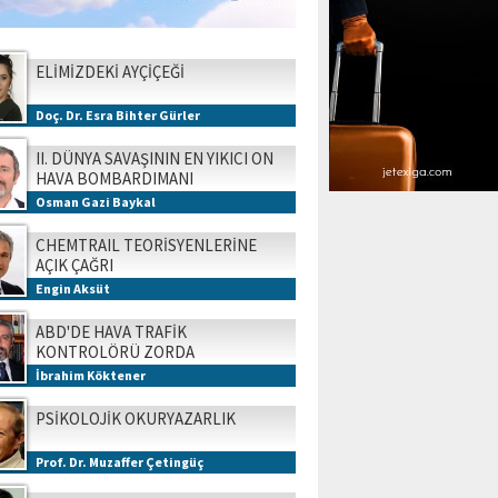
ELİMİZDEKİ AYÇİÇEĞİ
Doç. Dr. Esra Bihter Gürler
II. DÜNYA SAVAŞININ EN YIKICI ON
HAVA BOMBARDIMANI
Osman Gazi Baykal
CHEMTRAIL TEORİSYENLERİNE
AÇIK ÇAĞRI
Engin Aksüt
ABD'DE HAVA TRAFİK
KONTROLÖRÜ ZORDA
İbrahim Köktener
PSİKOLOJİK OKURYAZARLIK
Prof. Dr. Muzaffer Çetingüç