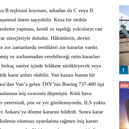
FO
SİNG
ya B teşhisini koyması, arkadan da C veya D
yaşamsal önem taşıyabilir. Keza bir otobüs
enleme yapması, kendi ve taşıdığı yolcuların can
rar süreçleriyle doludur. Hâkimlerin, devlet
 zor zamanlarda verdikleri zor kararlar vardır.
nmiş ve zorlanmadan verebileceği rutin kararları
 birkaç saniye içinde felâkete sürükleyecek veya
itik karar anları olabilir. Van kazası bunun bir
Vİ
ara’dan Van’a gelen THY’nin Boeing 737-400 tipi
ENGEL
alanına iniş sırasında düşmüştü. Kötü hava
ları yetersizdi, pist ve yer görülemiyordu, ILS yoktu.
ye Ankara’ya dönme kararını bildirdi. Sonra karar
ve kulenin olumsuz uyarılarına rağmen iniş kararı