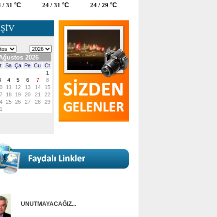
 / 31
°C
24 / 31
°C
24 / 29
°C
ŞİV
UNUTMAYACAĞIZ...