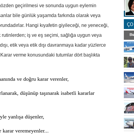
n gözden geçirilmesi ve sonunda uygun eylemin
sanlar bile günlük yaşamda farkında olarak veya
ÇO
undadırlar. Hangi kıyafetin giyileceği, ne yeneceği,
 rutinlerden; iş ve eş seçimi, sağlığa uygun veya
şı, etik veya etik dışı davranmaya kadar yüzlerce
r. Karar verme konusundaki tutumlar dört başlıkta
manında ve doğru karar verenler,
rlanarak, düşünüp taşınarak isabetli kararlar
iyle yanlışa düşenler,
r karar veremeyenler...