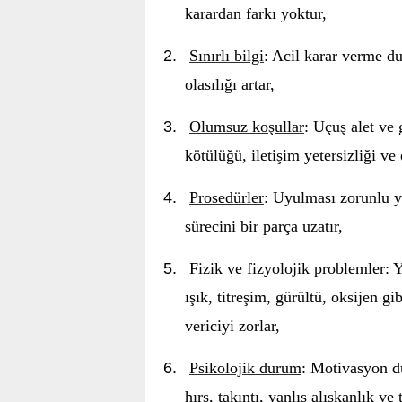
karardan farkı yoktur,
2.
Sınırlı bilgi
: Acil karar verme d
olasılığı artar,
3.
Olumsuz koşullar
: Uçuş alet ve 
kötülüğü, iletişim yetersizliği ve
4.
Prosedürler
: Uyulması zorunlu yö
sürecini bir parça uzatır,
5.
Fizik ve fizyolojik problemler
: 
ışık, titreşim, gürültü, oksijen gi
vericiyi zorlar,
6.
Psikolojik durum
: Motivasyon dü
hırs, takıntı, yanlış alışkanlık v