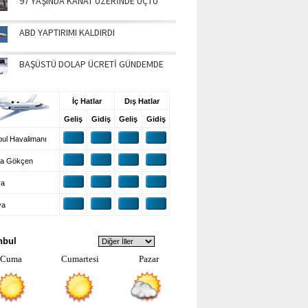
97 YAŞINDA KANAT ÜZERİNDE UÇTU
ABD YAPTIRIMI KALDIRDI
BAŞÜSTÜ DOLAP ÜCRETİ GÜNDEMDE
UŞ BİLGİLERİ
İç Hatlar
Dış Hatlar
Geliş
Gidiş
Geliş
Gidiş
ul Havalimanı
a Gökçen
ra
ya
VA DURUMU
nbul
Cuma
Cumartesi
Pazar