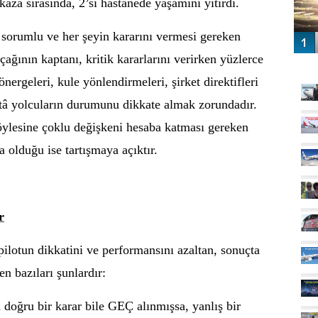
kaza sırasında, 2’si hastanede yaşamını yitirdi.
n sorumlu ve her şeyin kararını vermesi gereken
ağının kaptanı, kritik kararlarını verirken yüzlerce
GÜ
nergeleri, kule yönlendirmeleri, şirket direktifleri
ttâ yolcuların durumunu dikkate almak zorundadır.
öylesine çoklu değişkeni hesaba katması gereken
 olduğu ise tartışmaya açıktır.
r
ilotun dikkatini ve performansını azaltan, sonuçta
n bazıları şunlardır:
 doğru bir karar bile GEÇ alınmışsa, yanlış bir