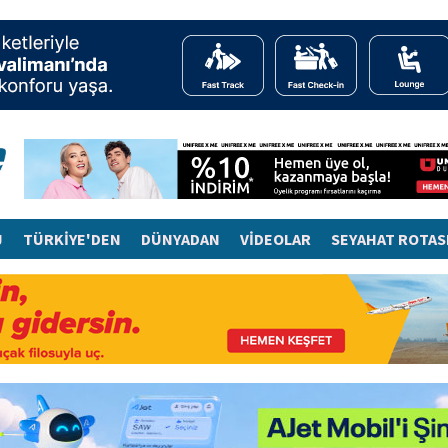
J
TÜRKİYE'DEN
DÜNYADAN
VİDEOLAR
SEYAHAT ROTAS