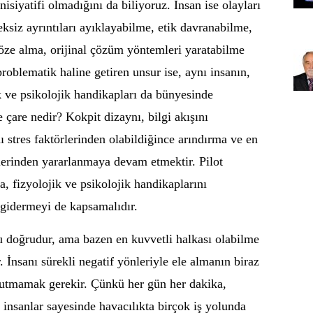
inisiyatifi olmadığını da biliyoruz. İnsan ise olayları
ksiz ayrıntıları ayıklayabilme, etik davranabilme,
göze alma, orijinal çözüm yöntemleri yaratabilme
problematik haline getiren unsur ise, aynı insanın,
ik ve psikolojik handikapları da bünyesinde
 çare nedir? Kokpit dizaynı, bilgi akışını
ı stres faktörlerinden olabildiğince arındırma ve en
erinden yararlanmaya devam etmektir. Pilot
da, fizyolojik ve psikolojik handikaplarını
r) gidermeyi de kapsamalıdır.
ğu doğrudur, ama bazen en kuvvetli halkası olabilme
 İnsanı sürekli negatif yönleriyle ele almanın biraz
nutmamak gerekir. Çünkü her gün her dakika,
 insanlar sayesinde havacılıkta birçok iş yolunda