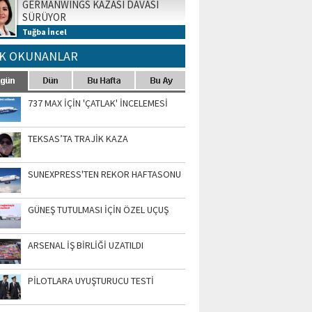
GERMANWINGS KAZASI DAVASI
SÜRÜYOR
Tuğba İncel
K OKUNANLAR
737 MAX İÇİN 'ÇATLAK' İNCELEMESİ
TEKSAS’TA TRAJİK KAZA
SUNEXPRESS'TEN REKOR HAFTASONU
GÜNEŞ TUTULMASI İÇİN ÖZEL UÇUŞ
ARSENAL İŞ BİRLİĞİ UZATILDI
PİLOTLARA UYUŞTURUCU TESTİ