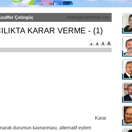
uzaffer Çetingüç
mcetinguc@hotmail.com
ILIKTA KARAR VERME - (1)
Karar
alınarak durumun kavranması, alternatif eylem