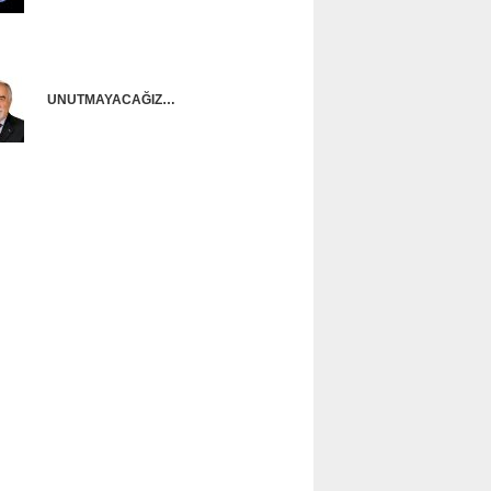
Onur Güntürkün
UNUTMAYACAĞIZ…
Ünal Başusta