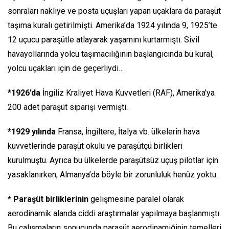
sonraları nakliye ve posta uçuşları yapan uçaklara da paraşüt
taşıma kuralı getirilmişti. Amerika’da 1924 yılında 9, 1925’te
12 uçucu paraşütle atlayarak yaşamını kurtarmıştı. Sivil
havayollarında yolcu taşımacılığının başlangıcında bu kural,
yolcu uçakları için de geçerliydi…
*1926’da
İngiliz Kraliyet Hava Kuvvetleri (RAF), Amerika’ya
200 adet paraşüt siparişi vermişti.
*1929 yılında
Fransa, İngiltere, İtalya vb. ülkelerin hava
kuvvetlerinde paraşüt okulu ve paraşütçü birlikleri
kurulmuştu. Ayrıca bu ülkelerde paraşütsüz uçuş pilotlar için
yasaklanırken, Almanya’da böyle bir zorunluluk henüz yoktu.
* Paraşüt birliklerinin
gelişmesine paralel olarak
aerodinamik alanda ciddi araştırmalar yapılmaya başlanmıştı.
Bu çalışmaların sonucunda paraşüt aerodinamiğinin temelleri