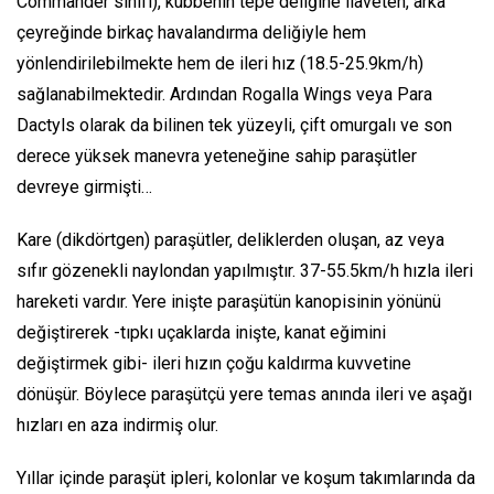
Commander sınıfı), kubbenin tepe deliğine ilaveten, arka
çeyreğinde birkaç havalandırma deliğiyle hem
yönlendirilebilmekte hem de ileri hız (18.5-25.9km/h)
sağlanabilmektedir. Ardından Rogalla Wings veya Para
Dactyls olarak da bilinen tek yüzeyli, çift omurgalı ve son
derece yüksek manevra yeteneğine sahip paraşütler
devreye girmişti…
Kare (dikdörtgen) paraşütler, deliklerden oluşan, az veya
sıfır gözenekli naylondan yapılmıştır. 37-55.5km/h hızla ileri
hareketi vardır. Yere inişte paraşütün kanopisinin yönünü
değiştirerek -tıpkı uçaklarda inişte, kanat eğimini
değiştirmek gibi- ileri hızın çoğu kaldırma kuvvetine
dönüşür. Böylece paraşütçü yere temas anında ileri ve aşağı
hızları en aza indirmiş olur.
Yıllar içinde paraşüt ipleri, kolonlar ve koşum takımlarında da