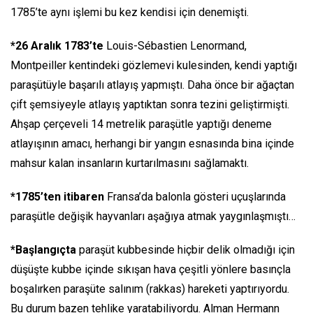
1785’te aynı işlemi bu kez kendisi için denemişti.
*26 Aralık 1783’te
Louis-Sébastien Lenormand,
Montpeiller kentindeki gözlemevi kulesinden, kendi yaptığı
paraşütüyle başarılı atlayış yapmıştı. Daha önce bir ağaçtan
çift şemsiyeyle atlayış yaptıktan sonra tezini geliştirmişti.
Ahşap çerçeveli 14 metrelik paraşütle yaptığı deneme
atlayışının amacı, herhangi bir yangın esnasında bina içinde
mahsur kalan insanların kurtarılmasını sağlamaktı.
*1785’ten itibaren
Fransa’da balonla gösteri uçuşlarında
paraşütle değişik hayvanları aşağıya atmak yaygınlaşmıştı…
*Başlangıçta
paraşüt kubbesinde hiçbir delik olmadığı için
düşüşte kubbe içinde sıkışan hava çeşitli yönlere basınçla
boşalırken paraşüte salınım (rakkas) hareketi yaptırıyordu.
Bu durum bazen tehlike yaratabiliyordu. Alman Hermann