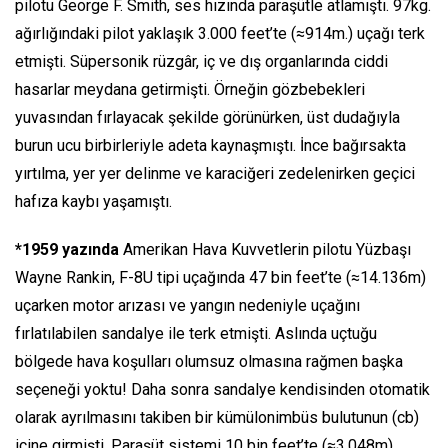
pilotu George F. Smith, ses hızında paraşütle atlamıştı. 97kg.
ağırlığındaki pilot yaklaşık 3.000 feet’te (≈914m.) uçağı terk
etmişti. Süpersonik rüzgâr, iç ve dış organlarında ciddi
hasarlar meydana getirmişti. Örneğin gözbebekleri
yuvasından fırlayacak şekilde görünürken, üst dudağıyla
burun ucu birbirleriyle adeta kaynaşmıştı. İnce bağırsakta
yırtılma, yer yer delinme ve karaciğeri zedelenirken geçici
hafıza kaybı yaşamıştı.
*1959 yazında
Amerikan Hava Kuvvetlerin pilotu Yüzbaşı
Wayne Rankin, F-8U tipi uçağında 47 bin feet’te (≈14.136m)
uçarken motor arızası ve yangın nedeniyle uçağını
fırlatılabilen sandalye ile terk etmişti. Aslında uçtuğu
bölgede hava koşulları olumsuz olmasına rağmen başka
seçeneği yoktu! Daha sonra sandalye kendisinden otomatik
olarak ayrılmasını takiben bir kümülonimbüs bulutunun (cb)
içine girmişti. Paraşüt sistemi 10 bin feet’te (≈3.048m)