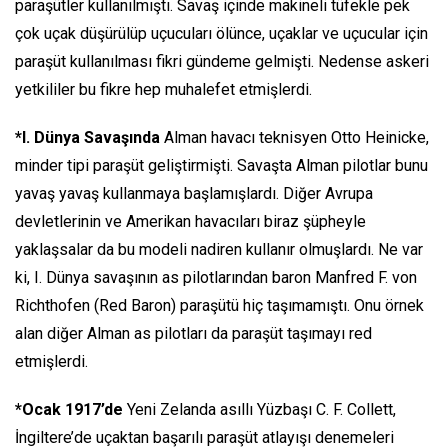
paraşütler kullanılmıştı. Savaş içinde makineli tüfekle pek
çok uçak düşürülüp uçucuları ölünce, uçaklar ve uçucular için
paraşüt kullanılması fikri gündeme gelmişti. Nedense askeri
yetkililer bu fikre hep muhalefet etmişlerdi.
*I. Dünya Savaşında
Alman havacı teknisyen Otto Heinicke,
minder tipi paraşüt geliştirmişti. Savaşta Alman pilotlar bunu
yavaş yavaş kullanmaya başlamışlardı. Diğer Avrupa
devletlerinin ve Amerikan havacıları biraz şüpheyle
yaklaşsalar da bu modeli nadiren kullanır olmuşlardı. Ne var
ki, I. Dünya savaşının as pilotlarından baron Manfred F. von
Richthofen (Red Baron) paraşütü hiç taşımamıştı. Onu örnek
alan diğer Alman as pilotları da paraşüt taşımayı red
etmişlerdi.
*Ocak 1917’de
Yeni Zelanda asıllı Yüzbaşı C. F. Collett,
İngiltere’de uçaktan başarılı paraşüt atlayışı denemeleri