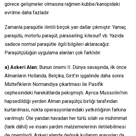
görece gelişmeler olmasına rağmen kubbe/kanopideki
evrilme daha fazladır.
Zamanla paraşütle ilintili birçok yan dallar çıkmıştır: Yamaç
paraşütü, motorlu paraşüt, parasailing, kitesurf vb. Yazıda
sadece normal paraşütle ilgili bilgileri aktaracağız.
Paraşütçülüğün uygulama alanları çok farklıdır:
a) Askeri Alan:
Bunun önemi II. Dünya savaşında, ilk önce
Almanların Hollanda, Belçika, Girit’in işgalinde daha sonra
Müttefiklerin Normandiya çıkartması ile Pasifik
cephesindeki harekâtlarda pekişmişti. Ayrıca Mussolini’nin
hapsedildiği yerden Alman paraşütçü birliği tarafından
kurtarılması, nokta operasyonlarındaki yetkinliğinin farkına
varılmıştı. Öte yandan havadan her türlü silah ve mühimmat
(tank dâhil) ve insani yardım malzemelerinin iletilebilmesi
de önemliydi. Askeri alanda değişik kullanım arayışları da