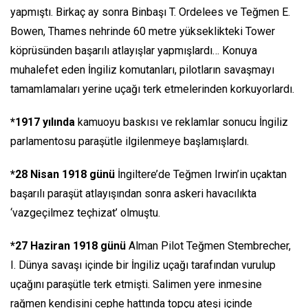
yapmıştı. Birkaç ay sonra Binbaşı T. Ordelees ve Teğmen E.
Bowen, Thames nehrinde 60 metre yükseklikteki Tower
köprüsünden başarılı atlayışlar yapmışlardı… Konuya
muhalefet eden İngiliz komutanları, pilotların savaşmayı
tamamlamaları yerine uçağı terk etmelerinden korkuyorlardı.
*1917 yılında
kamuoyu baskısı ve reklamlar sonucu İngiliz
parlamentosu paraşütle ilgilenmeye başlamışlardı.
*28 Nisan 1918 günü
İngiltere’de Teğmen Irwin’in uçaktan
başarılı paraşüt atlayışından sonra askeri havacılıkta
‘vazgeçilmez teçhizat’ olmuştu.
*27 Haziran 1918 günü
Alman Pilot Teğmen Stembrecher,
I. Dünya savaşı içinde bir İngiliz uçağı tarafından vurulup
uçağını paraşütle terk etmişti. Salimen yere inmesine
rağmen kendisini cephe hattında topçu ateşi içinde