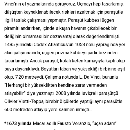
Vinci’nin el yazmalarında görüyoruz. Uçmayı hep tasarlamış,
düşüşten kaynaklanabilecek riskleri azaltmak için paraşütle
ilgili taslak çalışması yapmıştır. Paraşüt kubbesi üçgen
piramiti andırırken, içinde sıkışan havanın çıkabilecek bir
deliğinin olmaması bir dezavantaj olarak değerlendirmişti.
1485 yılındaki Codex Atlanticus’un 1058 nolu yaprağında yer
alan çalışmasında, üçgen prizma kubbeyi çadır bezinden
tasarlamıştı. Ancak paraşüt, kolalı keten kumaşıyla kaplı olup
suya dayanıklıydı. Boyutları taban ve yüksekliği birbirine eşit
olup, 7.20 metreydi. Çalışma notunda L. Da Vinci, bununla
“Herhangi bir yükseklikten kendine zarar vermeden
atlayabilir” diye yazmıştı. 2008 yılında İsviçreli paraşütçü
Olivier Vietti-Teppa, birebir ölçülerde yaptığı aynı paraşütle
600 metreden atlayıp yere salimen inmişti…
*1673 yılında
Macar asıllı Fausto Veranzio, “uçan adam”