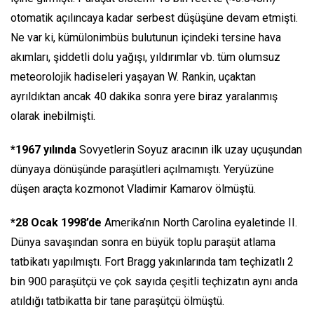
otomatik açılıncaya kadar serbest düşüşüne devam etmişti.
Ne var ki, kümülonimbüs bulutunun içindeki tersine hava
akımları, şiddetli dolu yağışı, yıldırımlar vb. tüm olumsuz
meteorolojik hadiseleri yaşayan W. Rankin, uçaktan
ayrıldıktan ancak 40 dakika sonra yere biraz yaralanmış
olarak inebilmişti.
*1967 yılında
Sovyetlerin Soyuz aracının ilk uzay uçuşundan
dünyaya dönüşünde paraşütleri açılmamıştı. Yeryüzüne
düşen araçta kozmonot Vladimir Kamarov ölmüştü.
*28 Ocak 1998’de
Amerika’nın North Carolina eyaletinde II.
Dünya savaşından sonra en büyük toplu paraşüt atlama
tatbikatı yapılmıştı. Fort Bragg yakınlarında tam teçhizatlı 2
bin 900 paraşütçü ve çok sayıda çeşitli teçhizatın aynı anda
atıldığı tatbikatta bir tane paraşütçü ölmüştü.