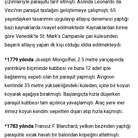
çizimleriyle paraşütü tarif etmişti. Aslında Leonardo da
Vinci’nin paraşüt taslağını geliştirmeye çalışmıştı. 65
yaşındayken tasarımını uygulayıp atlayış denemesi yaptığı
bazı kaynaklarda rivayet edilmektedir. Kaynaklardan birine
göre Venedik’te St. Mark’s Campanile çan kulesinden
başarılı atlayış yapan ilk kişi olduğu iddia edilmekteydi.
*1779 yılında
Joseph Mongolfier, 2.5 metre yarıçapında
yarımküre biçiminde kubbesi ve buna 12 adet iple
bağlanmış sepeti olan bir paraşüt yapmıştı. Avignon
kentinde 35 metre yüksekliğindeki kuleden, içine bir koyun
koyarak aşağıya bırakmıştı. Başlangıçta hızla düşerken
paraşüt kubbesi tam açılınca yavaşlamıştı. Araç yere iner
inmez koyun kendini sepetten dışarı atıp hızla kaçmıştı…
*1783 yılında
Fransız F. Blanchard, yelken bezinden yaptığı
paraşütle sıcak havalı bir balondan köpeğini atlatmıştı.