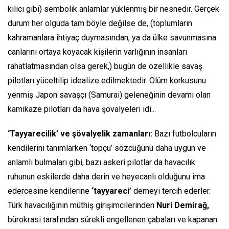
kılıcı gibi) sembolik anlamlar yüklenmiş bir nesnedir. Gerçek
durum her olguda tam böyle değilse de, (toplumların
kahramanlara ihtiyaç duymasından, ya da ülke savunmasına
canlarını ortaya koyacak kişilerin varlığının insanları
rahatlatmasından olsa gerek,) bugün de özellikle savaş
pilotları yüceltilip idealize edilmektedir. Ölüm korkusunu
yenmiş Japon savaşçı (Samurai) geleneğinin devamı olan
kamikaze pilotları da hava şövalyeleri idi...
‘Tayyarecilik’ ve şövalyelik zamanları:
Bazı futbolcuların
kendilerini tanımlarken ‘topçu’ sözcüğünü daha uygun ve
anlamlı bulmaları gibi, bazı askeri pilotlar da havacılık
ruhunun eskilerde daha derin ve heyecanlı olduğunu ima
edercesine kendilerine
‘tayyareci’
demeyi tercih ederler.
Türk havacılığının müthiş girişimcilerinden
Nuri Demirağ,
bürokrasi tarafından sürekli engellenen çabaları ve kapanan