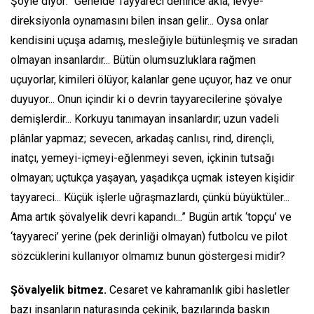
Şöyle diyor:
“Genelde Tayyareci denince akla, levye-
direksiyonla oynamasını bilen insan gelir... Oysa onlar
kendisini uçuşa adamış, mesleğiyle bütünleşmiş ve sıradan
olmayan insanlardır... Bütün olumsuzluklara rağmen
uçuyorlar, kimileri ölüyor, kalanlar gene uçuyor, haz ve onur
duyuyor... Onun içindir ki o devrin tayyarecilerine şövalye
demişlerdir... Korkuyu tanımayan insanlardır; uzun vadeli
plânlar yapmaz; sevecen, arkadaş canlısı, rind, dirençli,
inatçı, yemeyi-içmeyi-eğlenmeyi seven, içkinin tutsağı
olmayan; uçtukça yaşayan, yaşadıkça uçmak isteyen kişidir
tayyareci... Küçük işlerle uğraşmazlardı, çünkü büyüktüler...
Ama artık şövalyelik devri kapandı...”
Bugün artık ‘topçu’ ve
‘tayyareci’ yerine (pek derinliği olmayan) futbolcu ve pilot
sözcüklerini kullanıyor olmamız bunun göstergesi midir?
Şövalyelik bitmez.
Cesaret ve kahramanlık gibi hasletler
bazı insanların naturasında çekinik, bazılarında baskın