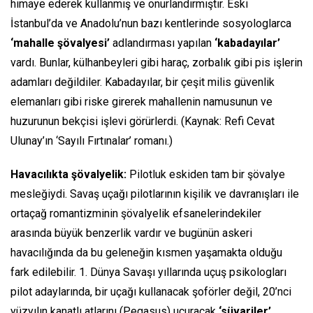
himaye ederek kullanmış ve onurlandırmıştır. Eski
İstanbul’da ve Anadolu’nun bazı kentlerinde sosyologlarca
‘mahalle şövalyesi’
adlandırması yapılan
‘kabadayılar’
vardı. Bunlar, külhanbeyleri gibi haraç, zorbalık gibi pis işlerin
adamları değildiler. Kabadayılar, bir çeşit milis güvenlik
elemanları gibi riske girerek mahallenin namusunun ve
huzurunun bekçisi işlevi görürlerdi. (Kaynak: Refi Cevat
Ulunay’ın ‘Sayılı Fırtınalar’ romanı.)
Havacılıkta şövalyelik:
Pilotluk eskiden tam bir şövalye
mesleğiydi. Savaş uçağı pilotlarının kişilik ve davranışları ile
ortaçağ romantizminin şövalyelik efsanelerindekiler
arasında büyük benzerlik vardır ve bugünün askeri
havacılığında da bu geleneğin kısmen yaşamakta olduğu
fark edilebilir. 1. Dünya Savaşı yıllarında uçuş psikologları
pilot adaylarında, bir uçağı kullanacak şoförler değil, 20’nci
yüzyılın kanatlı atlarını
(Pegasus)
uçuracak
‘süvariler’