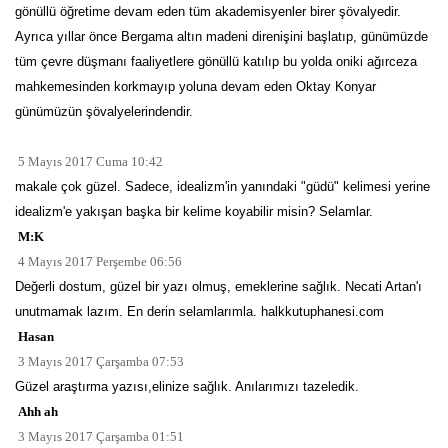
gönüllü öğretime devam eden tüm akademisyenler birer şövalyedir.
Ayrıca yıllar önce Bergama altın madeni direnişini başlatıp, günümüzde
tüm çevre düşmanı faaliyetlere gönüllü katılıp bu yolda oniki ağırceza
mahkemesinden korkmayıp yoluna devam eden Oktay Konyar
günümüzün şövalyelerindendir.
5 Mayıs 2017 Cuma 10:42
makale çok güzel. Sadece, idealizm'in yanındaki "güdü" kelimesi yerine
idealizm'e yakışan başka bir kelime koyabilir misin? Selamlar.
M:K
4 Mayıs 2017 Perşembe 06:56
Değerli dostum, güzel bir yazı olmuş, emeklerine sağlık. Necati Artan'ı
unutmamak lazım. En derin selamlarımla. halkkutuphanesi.com
Hasan
3 Mayıs 2017 Çarşamba 07:53
Güzel araştırma yazısı,elinize sağlık. Anılarımızı tazeledik.
Ahh ah
3 Mayıs 2017 Çarşamba 01:51