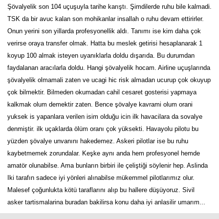
Şövalyelik son 104 uçuşuyla tarihe karıştı. Şimdilerde ruhu bile kalmadi.
TSK da bir avuc kalan son mohikanlar insallah o ruhu devam ettirirler.
Onun yerini son yillarda profesyonellik aldı. Tanımı ise kim daha çok
verirse oraya transfer olmak. Hatta bu meslek getirisi hesaplanarak 1
koyup 100 almak isteyen uyanıklarla doldu dışarıda. Bu durumdan
faydalanan aracılarla doldu. Hangi şövalyelik hocam. Airline uçuşlarında
şövalyelik olmamali zaten ve ucagi hic risk almadan ucurup çok okuyup
çok bilmektir. Bilmeden okumadan cahil cesaret gosterisi yapmaya
kalkmak olum demektir zaten. Bence şövalye kavrami olum orani
yuksek is yapanlara verilen isim olduğu icin ilk havacilara da sovalye
denmiştir. ilk uçaklarda ölüm oranı çok yüksekti. Havayolu pilotu bu
yüzden şövalye unvanını hakedemez. Askeri pilotlar ise bu ruhu
kaybetmemek zorundalar. Keşke aynı anda hem profesyonel hemde
amatör olunabilse. Ama bunların birbiri ile çeliştiği söylenir hep. Aslinda
Iki tarafın sadece iyi yönleri alınabilse mükemmel pilotlarımız olur.
Malesef çoğunlukta kötü taraflarını alıp bu hallere düşüyoruz. Sivil
asker tartismalarina buradan bakilirsa konu daha iyi anlasilir umarım...