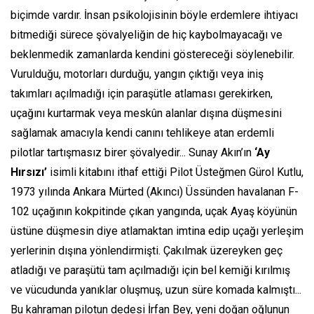
biçimde vardır. İnsan psikolojisinin böyle erdemlere ihtiyacı
bitmediği sürece şövalyeliğin de hiç kaybolmayacağı ve
beklenmedik zamanlarda kendini göstereceği söylenebilir.
Vurulduğu, motorları durduğu, yangın çıktığı veya iniş
takımları açılmadığı için paraşütle atlaması gerekirken,
uçağını kurtarmak veya meskûn alanlar dışına düşmesini
sağlamak amacıyla kendi canını tehlikeye atan erdemli
pilotlar tartışmasız birer şövalyedir... Sunay Akın’ın
‘Ay
Hırsızı’
isimli kitabını ithaf ettiği Pilot Üsteğmen Gürol Kutlu,
1973 yılında Ankara Mürted (Akıncı) Üssünden havalanan F-
102 uçağının kokpitinde çıkan yangında, uçak Ayaş köyünün
üstüne düşmesin diye atlamaktan imtina edip uçağı yerleşim
yerlerinin dışına yönlendirmişti. Çakılmak üzereyken geç
atladığı ve paraşütü tam açılmadığı için bel kemiği kırılmış
ve vücudunda yanıklar oluşmuş, uzun süre komada kalmıştı...
Bu kahraman pilotun dedesi İrfan Bey, yeni doğan oğlunun