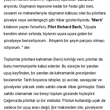
arıyordu. Düşmanın tepesine kadar bir fedai gibi inen,
cesaret ve maharetleriyle düşmanın kâbusu olan bu pilotlara
şövalye veya serdengeçti gibi itibar gösteriliyordu.
‘Martı’
kitabının yazarı felsefeci,
Pilot Richard Bach,
“Uçuşta
kendimi atının sırtında, tüylerini uçura uçura giden bir
şövalyeye benzetiyorum... İhtişamlı bir şeyin parçası olmayı
istiyorum...”
der.
Toplumlar pilotlara kahraman
(hero)
kimliği verir, pilotlar da
bunu memnuniyetle kabul ederler. Bu süreçte bir yandan
uçuş keyfinden, bir yandan da kahramanlık prestijinden
beslenirler. Tarih boyunca rahipler, iyi avcılar, savaşçılar ve
şövalyeler yüksek statü sahibi olarak itibar görmüştür. Statü
sahibi olamamak ise bireyi toplum gözünde hiçleştirir.
Çağımızda pilotluk iyi bir statüdür. Pilotun kullandığı uçak da
sadece bir uçuş aracı değil, (bir makineden öte, şövalyenin