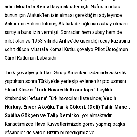
adını
Mustafa Kemal
koymak istemişti. Nüfus müdürü
bunun için Atatürk’ten izin alması gerektiğini söyleyince
Ankara’nın yolunu tutmuş; Atatürk de oğlunun subay olması
şartıyla buna izin vermişti. Sonradan hem subay hem de
pilot olan ve 1953 yılında Arifiye’de geçirdiği uçuş kazasına
şehit düşen Mustafa Kemal Kutlu, şövalye Pilot Üsteğmen
Gürol Kutlu’nun babasıdır.
Türk şövalye pilotlar:
Sinop Amerikan radarında askerlik
yaptıktan sonra Türkiye’de yerleşip evlenen kripto uzmanı
Stuart Kline’ın
‘Türk Havacılık Kronolojisi’
başlıklı
kitabındaki
‘efsane’
Türk havacıları listesinde;
Vecihi
Hürkuş, Enver Akoğlu, Tarık Gökeri, (Deli) Tahir Maner,
Sabiha Gökçen ve Talip Demirkol
yer almaktadır...
Kanaatimizce Hava Kuvvetlerimizde görev yapmış başka
efsaneler de vardır. Bizim bilmediğimiz ve