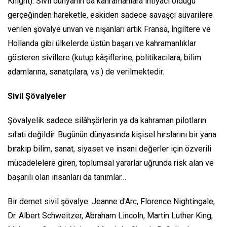
Knight).
Sivil dünyanın da kahramanlara ihtiyacı olduğu
gerçeğinden hareketle, eskiden sadece savaşçı süvarilere
verilen şövalye unvan ve nişanları artık Fransa, İngiltere ve
Hollanda gibi ülkelerde üstün başarı ve kahramanlıklar
gösteren sivillere (kutup kâşiflerine, politikacılara, bilim
adamlarına, sanatçılara, vs.) de verilmektedir.
Sivil Şövalyeler
Şövalyelik sadece silâhşörlerin ya da kahraman pilotların
sıfatı değildir. Bugünün dünyasında kişisel hırslarını bir yana
bırakıp bilim, sanat, siyaset ve insani değerler için özverili
mücadelelere giren, toplumsal yararlar uğrunda risk alan ve
başarılı olan insanları da tanımlar…
Bir demet sivil şövalye: Jeanne d'Arc, Florence Nightingale,
Dr. Albert Schweitzer, Abraham Lincoln, Martin Luther King,