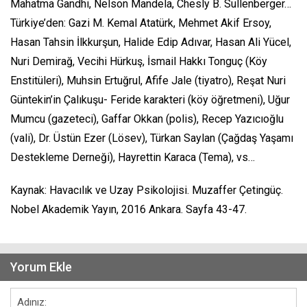
Mahatma Gandhi, Nelson Mandela, Chesly B. Sullenberger…
Türkiye’den: Gazi M. Kemal Atatürk, Mehmet Akif Ersoy,
Hasan Tahsin İlkkurşun, Halide Edip Adıvar, Hasan Ali Yücel,
Nuri Demirağ, Vecihi Hürkuş, İsmail Hakkı Tonguç (Köy
Enstitüleri), Muhsin Ertuğrul, Afife Jale (tiyatro), Reşat Nuri
Güntekin’in Çalıkuşu- Feride karakteri (köy öğretmeni), Uğur
Mumcu (gazeteci), Gaffar Okkan (polis), Recep Yazıcıoğlu
(vali), Dr. Üstün Ezer (Lösev), Türkan Saylan (Çağdaş Yaşamı
Destekleme Derneği), Hayrettin Karaca (Tema), vs…
Kaynak: Havacılık ve Uzay Psikolojisi. Muzaffer Çetingüç.
Nobel Akademik Yayın, 2016 Ankara. Sayfa 43-47.
Yorum Ekle