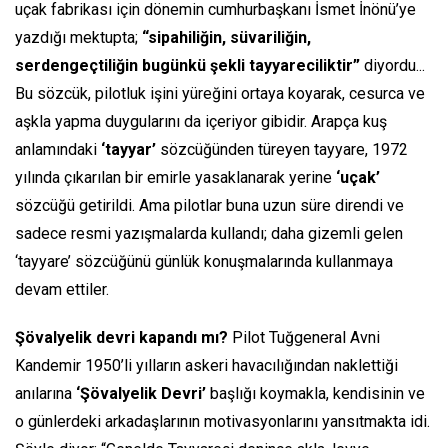
uçak fabrikası için dönemin cumhurbaşkanı İsmet İnönü’ye
yazdığı mektupta;
“sipahiliğin, süvariliğin,
serdengeçtiliğin bugünkü şekli tayyareciliktir”
diyordu...
Bu sözcük, pilotluk işini yüreğini ortaya koyarak, cesurca ve
aşkla yapma duygularını da içeriyor gibidir. Arapça kuş
anlamındaki
‘tayyar’
sözcüğünden türeyen tayyare, 1972
yılında çıkarılan bir emirle yasaklanarak yerine
‘uçak’
sözcüğü getirildi. Ama pilotlar buna uzun süre direndi ve
sadece resmi yazışmalarda kullandı; daha gizemli gelen
‘tayyare’ sözcüğünü günlük konuşmalarında kullanmaya
devam ettiler.
Şövalyelik devri kapandı mı?
Pilot Tuğgeneral Avni
Kandemir 1950’li yılların askeri havacılığından naklettiği
anılarına
‘Şövalyelik Devri’
başlığı koymakla, kendisinin ve
o günlerdeki arkadaşlarının motivasyonlarını yansıtmakta idi.