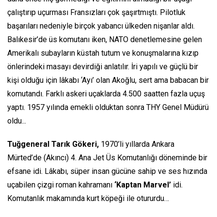
çalıştırıp uçurması Fransızları çok şaşırtmıştı. Pilotluk
başarıları nedeniyle birçok yabancı ülkeden nişanlar aldı.
Balıkesir’de üs komutanı iken, NATO denetlemesine gelen
Amerikalı subayların küstah tutum ve konuşmalarına kızıp
önlerindeki masayı devirdiği anlatılır. İri yapılı ve güçlü bir
kişi olduğu için lâkabı ‘Ayı’ olan Akoğlu, sert ama babacan bir
komutandı. Farklı askeri uçaklarda 4.500 saatten fazla uçuş
yaptı. 1957 yılında emekli olduktan sonra THY Genel Müdürü
oldu...
Tuğgeneral Tarık Gökeri,
1970’li yıllarda Ankara
Mürted’de (Akıncı) 4. Ana Jet Üs Komutanlığı döneminde bir
efsane idi. Lâkabı, süper insan gücüne sahip ve ses hızında
uçabilen çizgi roman kahramanı
‘Kaptan Marvel’
idi.
Komutanlık makamında kurt köpeği ile otururdu…