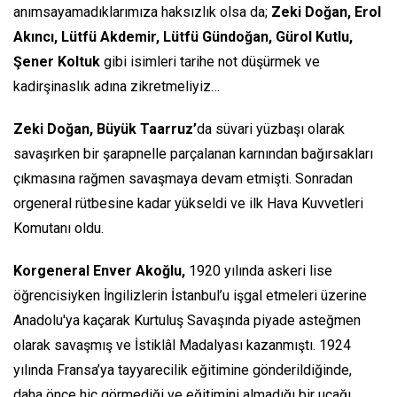
anımsayamadıklarımıza haksızlık olsa da;
Zeki Doğan, Erol
Akıncı, Lütfü Akdemir, Lütfü Gündoğan, Gürol Kutlu,
Şener Koltuk
gibi isimleri tarihe not düşürmek ve
kadirşinaslık adına zikretmeliyiz…
Zeki Doğan, Büyük Taarruz’
da süvari yüzbaşı olarak
savaşırken bir şarapnelle parçalanan karnından bağırsakları
çıkmasına rağmen savaşmaya devam etmişti. Sonradan
orgeneral rütbesine kadar yükseldi ve ilk Hava Kuvvetleri
Komutanı oldu.
Korgeneral Enver Akoğlu,
1920 yılında askeri lise
öğrencisiyken İngilizlerin İstanbul’u işgal etmeleri üzerine
Anadolu'ya kaçarak Kurtuluş Savaşında piyade asteğmen
olarak savaşmış ve İstiklâl Madalyası kazanmıştı. 1924
yılında Fransa’ya tayyarecilik eğitimine gönderildiğinde,
daha önce hiç görmediği ve eğitimini almadığı bir uçağı