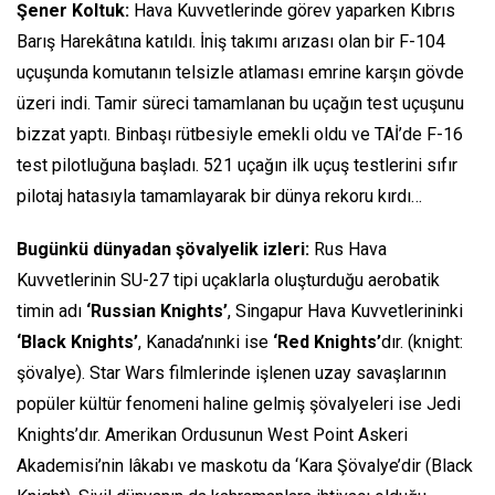
Şener Koltuk:
Hava Kuvvetlerinde görev yaparken Kıbrıs
Barış Harekâtına katıldı. İniş takımı arızası olan bir F-104
uçuşunda komutanın telsizle atlaması emrine karşın gövde
üzeri indi. Tamir süreci tamamlanan bu uçağın test uçuşunu
bizzat yaptı. Binbaşı rütbesiyle emekli oldu ve TAİ’de F-16
test pilotluğuna başladı. 521 uçağın ilk uçuş testlerini sıfır
pilotaj hatasıyla tamamlayarak bir dünya rekoru kırdı…
Bugünkü dünyadan şövalyelik izleri:
Rus Hava
Kuvvetlerinin SU-27 tipi uçaklarla oluşturduğu aerobatik
timin adı
‘Russian Knights’
, Singapur Hava Kuvvetlerininki
‘Black Knights’
, Kanada’nınki ise
‘Red Knights’
dır. (
knight
:
şövalye). Star Wars filmlerinde işlenen uzay savaşlarının
popüler kültür fenomeni haline gelmiş şövalyeleri ise Jedi
Knights’dır. Amerikan Ordusunun West Point Askeri
Akademisi’nin lâkabı ve maskotu da ‘Kara Şövalye’dir
(Black