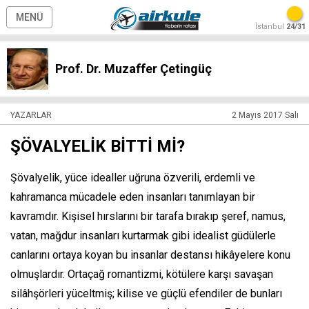
MENÜ
İstanbul
24/31
Prof. Dr. Muzaffer Çetingüç
YAZARLAR
2 Mayıs 2017 Salı
ŞÖVALYELİK BİTTİ Mİ?
Şövalyelik, yüce idealler uğruna özverili, erdemli ve
kahramanca mücadele eden insanları tanımlayan bir
kavramdır. Kişisel hırslarını bir tarafa bırakıp şeref, namus,
vatan, mağdur insanları kurtarmak gibi idealist güdülerle
canlarını ortaya koyan bu insanlar destansı hikâyelere konu
olmuşlardır. Ortaçağ romantizmi, kötülere karşı savaşan
silâhşörleri yüceltmiş; kilise ve güçlü efendiler de bunları