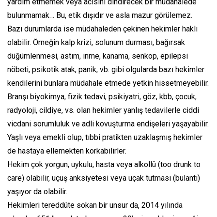
yardım etmemek veya acısını dindirecek bir müdahalede
bulunmamak… Bu, etik dışıdır ve asla mazur görülemez.
Bazı durumlarda ise müdahaleden çekinen hekimler haklı
olabilir. Örneğin kalp krizi, solunum durması, bağırsak
düğümlenmesi, astım, inme, kanama, senkop, epilepsi
nöbeti, psikotik atak, panik, vb. gibi olgularda bazı hekimler
kendilerini bunlara müdahale etmede yetkin hissetmeyebilir.
Branşı biyokimya, fizik tedavi, psikiyatri, göz, kbb, çocuk,
radyoloji, cildiye, vs. olan hekimler yanlış tedavilerle ciddi
vicdani sorumluluk ve adli kovuşturma endişeleri yaşayabilir.
Yaşlı veya emekli olup, tıbbi pratikten uzaklaşmış hekimler
de hastaya ellemekten korkabilirler.
Hekim çok yorgun, uykulu, hasta veya alkollü
(too drunk to
care)
olabilir, uçuş anksiyetesi veya uçak tutması (bulantı)
yaşıyor da olabilir.
Hekimleri tereddüte sokan bir unsur da, 2014 yılında