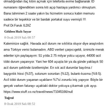
olmadığından ilaç kitini açmak için telefonla evime bağlanarak ID
numaramı öğrendikten sonra kiti açıp hastaya yardımcı olmuştum.
Bana tahminen 2 saate yakın bu hizmetim sonucu kabin memuru
sadece bir teşekkür ve bir bardak portakal suyu vermişti !!!
Prof.Dr.Faruk ILDIZ
Gökben Hızlı Sayar
8 Ocak 2019 Salı 08:57
Kaleminize sağlık. Havada acil durum ne sıklıkta oluyor diye araştırdım
ama Türkiye verisi bulamadım. ABD verileri çarpıcıgeldi, izninizle merak
edenler için paylaşayım: 51 yılda 2.75 milyar yolcu uçuyor, 44000 acil
tıbbi durum yaşanıyor. Yani her 604 uçuşta bir ya da günde yaklaşık 50
acil durum şeklinde özetlemişler. En sık acil durumlar bayılma /
baygınlık hissi (%37), solunum sorunları (%12), bulantı-kusma (%9.5).
Acil tıbbi durum yaşanan uçakların %7'si zorunlu iniş yapıyor. Böyle bir
gerçek varken faturayı uçaktaki doktor yolcuya çıkarmak çok ayıp.
https://www.stuff.co.nz/travel/news/71045166/null
Tuğrul
8 Ocak 2019 Salı 08:52