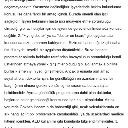
geçemeyecektir. Yazınızda değindiğiniz işyerlerinde hekim bulundurma
konusu ise daha farklı bir amaç içindir. Burada önemli olan işçi
sağlığıdır. İşyeri hekiminin hasta işçi muayene etme zorunluluğu
olmadığı gibi acil olaylar için de işyerinde görevlendirilmesi söz konusu
değildir. 2. “Flying doctor” ya da “doctor on board” gibi uygulamalar
konusunda size tamamen katılıyorum. Sizin de bahsettiğiniz gibi daha
üst düzeyde, teşvikli bir uygulama düşünülebilir. Bu ve benzeri
programlar aslında hekimler tarafından havayolunun sorumluluğu kendi
üstlerinden atmaya yönelik girişimler olduğu gibi algılanmakla birlikte,
bunlar kısmen iyi niyetli girişimlerdir. Ancak o esnada asıl amacı
seyahat olan doktorlar için, bu gönüllülüğün en azından manevi bir
karşılığının olması gerekir ve sözleşme sırasında bu avantajlar
belirtilmelidir. Ayrıca gönüllülük programlarına dahil olan doktorlar,
başlarına neler gelebileceği konusunda hazırlıklı olmalıdırlar. Alttaki
yorumda Gökben Hocamın da bahsettiği gibi, uçak yolculuklarında en
sık hangi acil tıbbi problemlerle karşılaşıldığı, ya da uçaklardaki medikal
kitlerin içerikleri, AED kullanımı gibi konularda bilgilendirilmelidirler. 3.