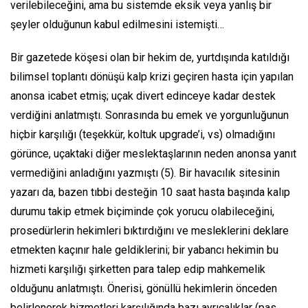
verilebileceğini, ama bu sistemde eksik veya yanlış bir
şeyler olduğunun kabul edilmesini istemişti…
Bir gazetede köşesi olan bir hekim de, yurtdışında katıldığı
bilimsel toplantı dönüşü kalp krizi geçiren hasta için yapılan
anonsa icabet etmiş; uçak divert edinceye kadar destek
verdiğini anlatmıştı. Sonrasında bu emek ve yorgunluğunun
hiçbir karşılığı (teşekkür, koltuk upgrade’i, vs) olmadığını
görünce, uçaktaki diğer meslektaşlarının neden anonsa yanıt
vermediğini anladığını yazmıştı (5). Bir havacılık sitesinin
yazarı da, bazen tıbbi desteğin 10 saat hasta başında kalıp
durumu takip etmek biçiminde çok yorucu olabileceğini,
prosedürlerin hekimleri bıktırdığını ve mesleklerini deklare
etmekten kaçınır hale geldiklerini; bir yabancı hekimin bu
hizmeti karşılığı şirketten para talep edip mahkemelik
olduğunu anlatmıştı. Önerisi, gönüllü hekimlerin önceden
belirlenerek hizmetleri karşılığında bazı ayrıcalıklar (pas