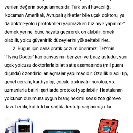
verilen değerin sorgulanmasıdır. Türk sivil havacılığı,
‘kocaman Amerikalı, Avrupalı şirketler bile uçak doktoru, ya
da doktor-yolcu protokolleri yapmazken biz niye yapalım?”
demek yerine; bunu hayata geçirerek ön alabilir, örnek
olabilir, yolcu güvenirlik düzeylerini yükseltebilirler...
2. Bugün için daha pratik çözüm önerimiz; THY’nin
‘Flying Doctor’ kampanyasının benzeri ve biraz üstüdür; yani
uçak yolcusu doktorlarla bilet satış aşamasında (mil puanı
dışında) özendirici anlaşmalar yapılmasıdır. Özellikle acil tıp,
genel cerrahi, kardiyoloji, çocuk, psikiyatri, nöroloji, vs.
uzmanlarla belirli şartlarda protokol yapılabilir. Hastalanan
yolcunun durumuna uygun branş hekimi sessizce göreve
davet edilir, kaliteli bir sağlık desteği sağlanmış olur.