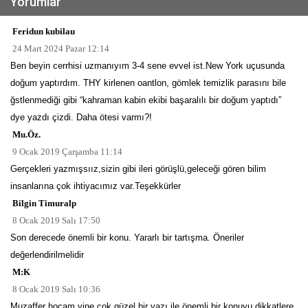
Yorumlar
Feridun kubilau
24 Mart 2024 Pazar 12:14
Ben beyin cerrhisi uzmanıyım 3-4 sene evvel ist.New York uçusunda
doğum yaptırdım. THY kirlenen oantlon, gömlek temizlik parasını bile
ğstlenmediği gibi “kahraman kabin ekibi başaralılı bir doğum yaptıdı”
dye yazdı çizdi. Daha ötesi varmı?!
Mu.Öz.
9 Ocak 2019 Çarşamba 11:14
Gerçekleri yazmışsıız,sizin gibi ileri görüşlü,geleceği gören bilim
insanlarına çok ihtiyacımız var.Teşekkürler
Bilgin Timuralp
8 Ocak 2019 Salı 17:50
Son derecede önemli bir konu. Yararlı bir tartışma. Öneriler
değerlendirilmelidir
M:K
8 Ocak 2019 Salı 10:36
Muzaffer hocam yine çok güzel bir yazı ile önemli bir konuyu dikkatlere