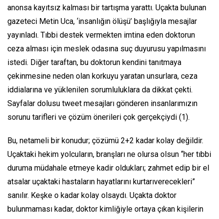
anonsa kayıtsız kalması bir tartışma yarattı. Uçakta bulunan
gazeteci Metin Uca, ‘insanlığın ölüşü’ başlığıyla mesajlar
yayınladı. Tıbbi destek vermekten imtina eden doktorun
ceza alması için meslek odasına suç duyurusu yapılmasını
istedi. Diğer taraftan, bu doktorun kendini tanıtmaya
çekinmesine neden olan korkuyu yaratan unsurlara, ceza
iddialarına ve yüklenilen sorumluluklara da dikkat çekti.
Sayfalar dolusu
tweet
mesajları gönderen insanlarımızın
sorunu tarifleri ve çözüm önerileri çok gerçekçiydi (1).
Bu, netameli bir konudur; çözümü 2+2 kadar kolay değildir.
Uçaktaki hekim yolcuların, branşları ne olursa olsun “her tıbbi
duruma müdahale etmeye kadir oldukları; zahmet edip bir el
atsalar uçaktaki hastaların hayatlarını kurtarıverecekleri”
sanılır. Keşke o kadar kolay olsaydı. Uçakta doktor
bulunmaması kadar, doktor kimliğiyle ortaya çıkan kişilerin