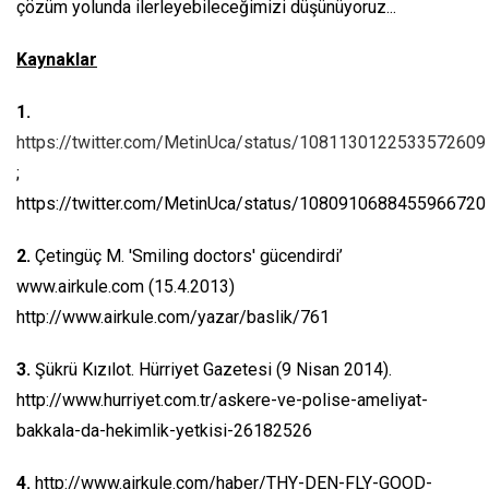
çözüm yolunda ilerleyebileceğimizi düşünüyoruz...
Kaynaklar
1.
https://twitter.com/MetinUca/status/1081130122533572609
;
https://twitter.com/MetinUca/status/1080910688455966720
2.
Çetingüç M. 'Smiling doctors' gücendirdi’
www.airkule.com (15.4.2013)
http://www.airkule.com/yazar/baslik/761
3.
Şükrü Kızılot. Hürriyet Gazetesi (9 Nisan 2014).
http://www.hurriyet.com.tr/askere-ve-polise-ameliyat-
bakkala-da-hekimlik-yetkisi-26182526
4.
http://www.airkule.com/haber/THY-DEN-FLY-GOOD-