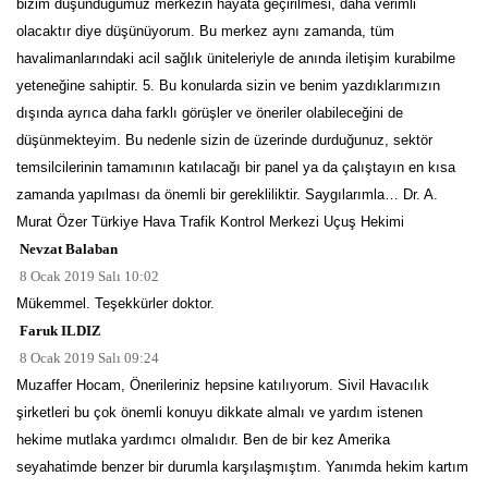
bizim düşündüğümüz merkezin hayata geçirilmesi, daha verimli
olacaktır diye düşünüyorum. Bu merkez aynı zamanda, tüm
havalimanlarındaki acil sağlık üniteleriyle de anında iletişim kurabilme
yeteneğine sahiptir. 5. Bu konularda sizin ve benim yazdıklarımızın
dışında ayrıca daha farklı görüşler ve öneriler olabileceğini de
düşünmekteyim. Bu nedenle sizin de üzerinde durduğunuz, sektör
temsilcilerinin tamamının katılacağı bir panel ya da çalıştayın en kısa
zamanda yapılması da önemli bir gerekliliktir. Saygılarımla… Dr. A.
Murat Özer Türkiye Hava Trafik Kontrol Merkezi Uçuş Hekimi
Nevzat Balaban
8 Ocak 2019 Salı 10:02
Mükemmel. Teşekkürler doktor.
Faruk ILDIZ
8 Ocak 2019 Salı 09:24
Muzaffer Hocam, Önerileriniz hepsine katılıyorum. Sivil Havacılık
şirketleri bu çok önemli konuyu dikkate almalı ve yardım istenen
hekime mutlaka yardımcı olmalıdır. Ben de bir kez Amerika
seyahatimde benzer bir durumla karşılaşmıştım. Yanımda hekim kartım