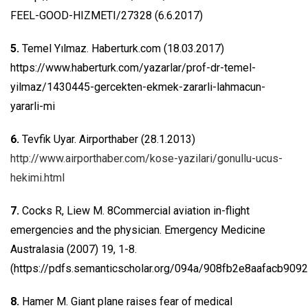
FEEL-GOOD-HIZMETI/27328 (6.6.2017)
5.
Temel Yılmaz. Haberturk.com (18.03.2017)
https://www.haberturk.com/yazarlar/prof-dr-temel-
yilmaz/1430445-gercekten-ekmek-zararli-lahmacun-
yararli-mi
6.
Tevfik Uyar. Airporthaber (28.1.2013)
http://www.airporthaber.com/kose-yazilari/gonullu-ucus-
hekimi.html
7.
Cocks R, Liew M. 8Commercial aviation in-flight
emergencies and the physician. Emergency Medicine
Australasia (2007) 19, 1-8.
(https://pdfs.semanticscholar.org/094a/908fb2e8aafacb909
8.
Hamer M. Giant plane raises fear of medical