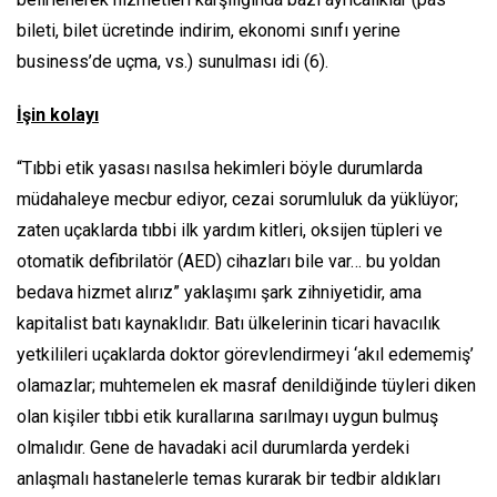
bileti, bilet ücretinde indirim, ekonomi sınıfı yerine
business’de uçma, vs.) sunulması idi (6).
İşin kolayı
“Tıbbi etik yasası nasılsa hekimleri böyle durumlarda
müdahaleye mecbur ediyor, cezai sorumluluk da yüklüyor;
zaten uçaklarda tıbbi ilk yardım kitleri, oksijen tüpleri ve
otomatik defibrilatör (AED) cihazları bile var… bu yoldan
bedava hizmet alırız” yaklaşımı şark zihniyetidir, ama
kapitalist batı kaynaklıdır. Batı ülkelerinin ticari havacılık
yetkilileri uçaklarda doktor görevlendirmeyi ‘akıl edememiş’
olamazlar; muhtemelen ek masraf denildiğinde tüyleri diken
olan kişiler tıbbi etik kurallarına sarılmayı uygun bulmuş
olmalıdır. Gene de havadaki acil durumlarda yerdeki
anlaşmalı hastanelerle temas kurarak bir tedbir aldıkları