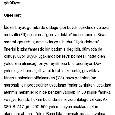
görülüyor.
Öneriler:
İdeali, büyük gemilerde olduğu gibi büyük uçaklarda ve uzun
menzilli (ER) uçuşlarda ‘görevli doktor’ bulunmasıdır. Biraz
masraf getirebilir, ama aklın yolu budur. ‘Uçak doktoru’
önerisi bizim fantastik bir icadımız değildir, dünyada da
konuşuluyor. Büyük uçaklarda bir revir bölmesi, hatta ölen
yolcuların alınacağı bir yer ayrılması bile öneriliyor. Dev
yolcu uçaklarında çift yataklı kabinler, barlar, güzellik ve
fitness salonları plânlanırken (7,8), hava polisleri
(air
marshal)
için prosedürler uygulanıp fonlar ayrılırken, uçaklara
atanmış hekimler için de benzeri yapılabilir. 50 kişilik fabrika
ve işyerlerinde hekim bulundurulma zorunluluğu varken, A-
380, B-747 gibi 400-500 yolcu taşıyan uçaklara hekim
atanması abes değildir. Bunu lüks saymak, insan hayatına