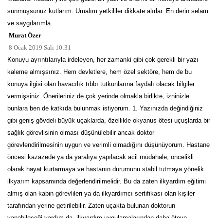
sunmuşsunuz kutlarım. Umalım yetkililer dikkate alırlar. En derin selam
ve saygılarımla.
Murat Özer
8 Ocak 2019 Salı 10:31
Konuyu ayrıntılarıyla irdeleyen, her zamanki gibi çok gerekli bir yazı
kaleme almışsınız. Hem devletlere, hem özel sektöre, hem de bu
konuya ilgisi olan havacılık tıbbı tutkunlarına faydalı olacak bilgiler
vermişsiniz. Önerileriniz de çok yerinde olmakla birlikte, izninizle
bunlara ben de katkıda bulunmak istiyorum. 1. Yazınızda değindiğiniz
gibi geniş gövdeli büyük uçaklarda, özellikle okyanus ötesi uçuşlarda bir
sağlık görevlisinin olması düşünülebilir ancak doktor
görevlendirilmesinin uygun ve verimli olmadığını düşünüyorum. Hastane
öncesi kazazede ya da yaralıya yapılacak acil müdahale, öncelikli
olarak hayat kurtarmaya ve hastanın durumunu stabil tutmaya yönelik
ilkyarım kapsamında değerlendirilmelidir. Bu da zaten ilkyardım eğitimi
almış olan kabin görevlileri ya da ilkyardımcı sertifikası olan kişiler
tarafından yerine getirilebilir. Zaten uçakta bulunan doktorun
yapabileceği yardım da, ilkyardım uygulamalarından daha öteye