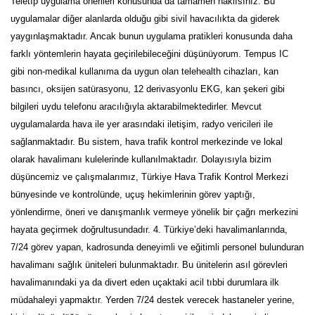
Teletıp uygulama önerileri konusunda da tamamen haklısınız. Bu
uygulamalar diğer alanlarda olduğu gibi sivil havacılıkta da giderek
yaygınlaşmaktadır. Ancak bunun uygulama pratikleri konusunda daha
farklı yöntemlerin hayata geçirilebileceğini düşünüyorum. Tempus IC
gibi non-medikal kullanıma da uygun olan telehealth cihazları, kan
basıncı, oksijen satürasyonu, 12 derivasyonlu EKG, kan şekeri gibi
bilgileri uydu telefonu aracılığıyla aktarabilmektedirler. Mevcut
uygulamalarda hava ile yer arasındaki iletişim, radyo vericileri ile
sağlanmaktadır. Bu sistem, hava trafik kontrol merkezinde ve lokal
olarak havalimanı kulelerinde kullanılmaktadır. Dolayısıyla bizim
düşüncemiz ve çalışmalarımız, Türkiye Hava Trafik Kontrol Merkezi
bünyesinde ve kontrolünde, uçuş hekimlerinin görev yaptığı,
yönlendirme, öneri ve danışmanlık vermeye yönelik bir çağrı merkezini
hayata geçirmek doğrultusundadır. 4. Türkiye’deki havalimanlarında,
7/24 görev yapan, kadrosunda deneyimli ve eğitimli personel bulunduran
havalimanı sağlık üniteleri bulunmaktadır. Bu ünitelerin asıl görevleri
havalimanındaki ya da divert eden uçaktaki acil tıbbi durumlara ilk
müdahaleyi yapmaktır. Yerden 7/24 destek verecek hastaneler yerine,