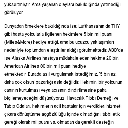
yükseltmiştir. Ama yaşanan olaylara bakıldığında yetmediği
görülüyor.
Dünyadan örneklere bakıldığında ise; Lufthansa’nın da THY
gibi hasta yolcularla ilgilenen hekimlere 5 bin mil puanı
(Miles&More) hediye ettiği, ama bu ucuzcu yaklaşımları
nedeniyle toplumdan eleştiriler aldığı görülmektedir. ABD'de
ise Alaska Airlines hastaya müdahale eden hekime 20 bin,
American Airlines 80 bin mil puanı hediye
etmektedir. Burada asıl vurgulamak istediğimiz, ‘5 bin az,
daha çok olsun’ pazarlığı asla değildir. Hekimin, bir yolcunun
canının kurtulması veya acısının dindirilmesine paha
biçilemeyeceğini düşünüyoruz. Havacılık Tıbbı Derneği ve
Tabip Odaları, hekimlerin acil hastalar için verdikleri hizmeti
çıkara dönüştürme açgözlülüğü içinde olmadığını, tıbbi etik
gereği olarak mil puanı vs. olmadan da gerekli desteğin