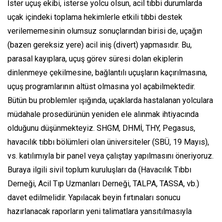
İster uçuş ekibi, isterse yolcu olsun, acil tıbbi durumlarda
uçak içindeki toplama hekimlerle etkili tıbbi destek
verilememesinin olumsuz sonuçlarından birisi de, uçağın
(bazen gereksiz yere) acil iniş
(divert)
yapmasıdır. Bu,
parasal kayıplara, uçuş görev süresi dolan ekiplerin
dinlenmeye çekilmesine, bağlantılı uçuşların kaçırılmasına,
uçuş programlarının altüst olmasına yol açabilmektedir.
Bütün bu problemler ışığında, uçaklarda hastalanan yolculara
müdahale prosedürünün yeniden ele alınmak ihtiyacında
olduğunu düşünmekteyiz. SHGM, DHMİ, THY, Pegasus,
havacılık tıbbı bölümleri olan üniversiteler (SBÜ, 19 Mayıs),
vs. katılımıyla bir panel veya çalıştay yapılmasını öneriyoruz.
Buraya ilgili sivil toplum kuruluşları da (Havacılık Tıbbı
Derneği, Acil Tıp Uzmanları Derneği, TALPA, TASSA, vb.)
davet edilmelidir. Yapılacak beyin fırtınaları sonucu
hazırlanacak raporların yeni talimatlara yansıtılmasıyla