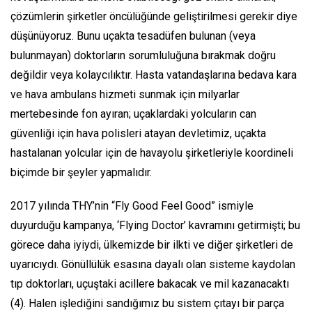
çözümlerin şirketler öncülüğünde geliştirilmesi gerekir diye
düşünüyoruz. Bunu uçakta tesadüfen bulunan (veya
bulunmayan) doktorların sorumluluğuna bırakmak doğru
değildir veya kolaycılıktır. Hasta vatandaşlarına bedava kara
ve hava ambulans hizmeti sunmak için milyarlar
mertebesinde fon ayıran; uçaklardaki yolcuların can
güvenliği için hava polisleri atayan devletimiz, uçakta
hastalanan yolcular için de havayolu şirketleriyle koordineli
biçimde bir şeyler yapmalıdır.
2017 yılında THY’nin
“Fly Good Feel Good”
ismiyle
duyurduğu kampanya,
‘Flying Doctor’
kavramını getirmişti; bu
görece daha iyiydi, ülkemizde bir ilkti ve diğer şirketleri de
uyarıcıydı. Gönüllülük esasına dayalı olan sisteme kaydolan
tıp doktorları, uçuştaki acillere bakacak ve mil kazanacaktı
(4). Halen işlediğini sandığımız bu sistem çıtayı bir parça