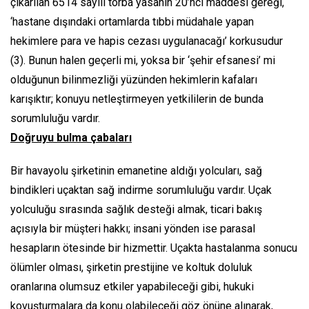
çıkarılan 6514 sayılı torba yasanın 20’nci maddesi gereği,
‘hastane dışındaki ortamlarda tıbbi müdahale yapan
hekimlere para ve hapis cezası uygulanacağı’ korkusudur
(3). Bunun halen geçerli mi, yoksa bir ‘şehir efsanesi’ mi
olduğunun bilinmezliği yüzünden hekimlerin kafaları
karışıktır; konuyu netleştirmeyen yetkililerin de bunda
sorumluluğu vardır.
Doğruyu bulma çabaları
Bir havayolu şirketinin emanetine aldığı yolcuları, sağ
bindikleri uçaktan sağ indirme sorumluluğu vardır. Uçak
yolculuğu sırasında sağlık desteği almak, ticari bakış
açısıyla bir müşteri hakkı; insani yönden ise parasal
hesapların ötesinde bir hizmettir. Uçakta hastalanma sonucu
ölümler olması, şirketin prestijine ve koltuk doluluk
oranlarına olumsuz etkiler yapabileceği gibi, hukuki
kovuşturmalara da konu olabileceği göz önüne alınarak,