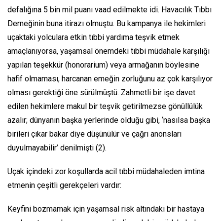
defalığına 5 bin mil puanı vaad edilmekte idi. Havacılık Tıbbı
Derneğinin buna itirazı olmuştu. Bu kampanya ile hekimleri
uçaktaki yolculara etkin tıbbi yardıma teşvik etmek
amaçlanıyorsa, yaşamsal önemdeki tıbbi müdahale karşılığı
yapılan teşekkür
(honorarium)
veya armağanın böylesine
hafif olmaması, harcanan emeğin zorluğunu az çok karşılıyor
olması gerektiği öne sürülmüştü. Zahmetli bir işe davet
edilen hekimlere makul bir teşvik getirilmezse gönüllülük
azalır; dünyanın başka yerlerinde olduğu gibi, ‘nasılsa başka
birileri çıkar bakar diye düşünülür ve çağrı anonsları
duyulmayabilir’ denilmişti (2).
Uçak içindeki zor koşullarda acil tıbbi müdahaleden imtina
etmenin çeşitli gerekçeleri vardır:
Keyfini bozmamak için yaşamsal risk altındaki bir hastaya