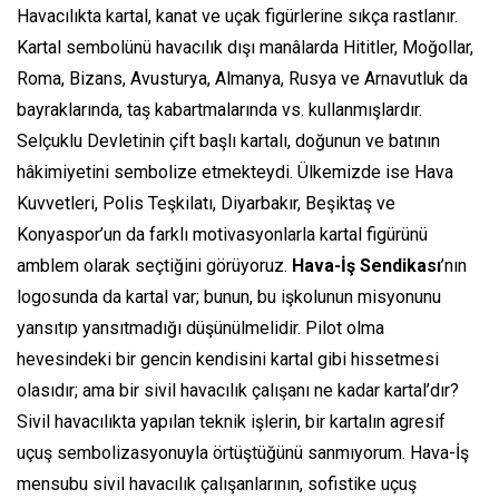
Havacılıkta kartal, kanat ve uçak figürlerine sıkça rastlanır.
Kartal sembolünü havacılık dışı manâlarda Hititler, Moğollar,
Roma, Bizans, Avusturya, Almanya, Rusya ve Arnavutluk da
bayraklarında, taş kabartmalarında vs. kullanmışlardır.
Selçuklu Devletinin çift başlı kartalı, doğunun ve batının
hâkimiyetini sembolize etmekteydi. Ülkemizde ise Hava
Kuvvetleri, Polis Teşkilatı, Diyarbakır, Beşiktaş ve
Konyaspor’un da farklı motivasyonlarla kartal figürünü
amblem olarak seçtiğini görüyoruz.
Hava-İş Sendikası
’nın
logosunda da kartal var; bunun, bu işkolunun misyonunu
yansıtıp yansıtmadığı düşünülmelidir. Pilot olma
hevesindeki bir gencin kendisini kartal gibi hissetmesi
olasıdır; ama bir sivil havacılık çalışanı ne kadar kartal’dır?
Sivil havacılıkta yapılan teknik işlerin, bir kartalın agresif
uçuş sembolizasyonuyla örtüştüğünü sanmıyorum. Hava-İş
mensubu sivil havacılık çalışanlarının, sofistike uçuş