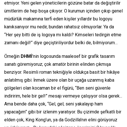
etmiyor. Yeni gelen yöneticilerin gözüne batar da değiştirilir
ümitlerim de hep boşa çıkıyor. O kurumun içinden çıkıp genel
müdürlük makamına terfi eden kişiler yıllardır bu logoyu
kanıksanıyor mu nedir, bundan rahatsız olmuyorlar. Ya da
“Her şey bitti de iş logoya mı kaldı? Kimseleri tedirgin etme
zamanı değil!”
diye geçiştiriliyordur belki de, bilmiyorum…
Örneğin
DHMİ
’nin logosunda maalesef bir grafik tasarım
sanatı göremiyoruz; çok amatör birinin elinden çıkmışa
benziyor. Resimli roman tekniğiyle oldukça basit bir hikâye
anlatılmış gibi: İnmek üzere olan bir uçağa uzanmış kaba
gölgeleri olan kocaman bir el figürü,
“Ben seni güvenle
indiririm, hele bir gel!”
mesajı vermeye çalışıyor olsa gerek...
Ama bende daha çok,
“Gel, gel; seni yakalayıp ham
yapacağım”
gibi bir izlenim yaratıyor. Bu çizimde şefkatli bir
elden çok, King Kong’un, ya da Godzilla’nın elini görüyoruz