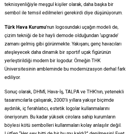
teknisyenliğiyle meşgul kişiler olarak, daha başka bir
sembol ile temsil edilmeleri gerekirdi diye düşünüyorum.
Türk Hava Kurumu
’nun logosundaki uçağın modeli de,
çizim tekniği de bir hayli demode olduğundan
‘upgrade’
zamanı gelmiş gibi görünmekte. Yakışanı, genç havacıları
ateşleyecek daha dinamik bir sportif uçak figürünün
yerleştirildiği modern bir logodur. Örneğin THK
Üniversitesinin ambleminde bu modernizasyon derhal fark
ediliyor.
Sonuç olarak, DHMİ, Hava-İş, TALPA ve THK’nın, yetenekli
tasarımcılarla çalışarak, 2000’li yıllara yakışır biçimde
aydınlık, iç ferahlatıcı, estetik logolar kullanmalarını
öneriyorum. Bu kadar yüksek cirolara sahip kurumların
böylesi kötü sembolleri kullanmaları kolay anlaşılır değil.
Lütfen
“Her şey bitti de bir bu mu kaldı?
” denilmesin! Evet