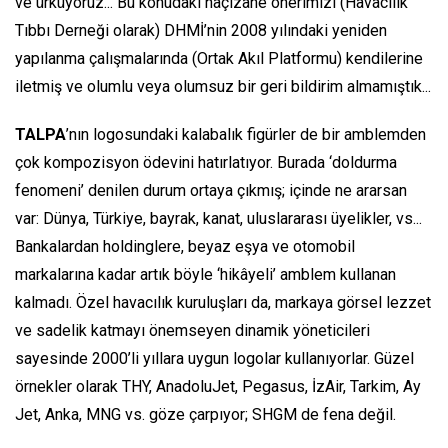
ve ürküyoruz... Bu konudaki nâçizane önerimizi (Havacılık
Tıbbı Derneği olarak) DHMİ’nin 2008 yılındaki yeniden
yapılanma çalışmalarında (Ortak Akıl Platformu) kendilerine
iletmiş ve olumlu veya olumsuz bir geri bildirim almamıştık...
TALPA
’nın logosundaki kalabalık figürler de bir amblemden
çok kompozisyon ödevini hatırlatıyor. Burada
‘doldurma
fenomeni’
denilen durum ortaya çıkmış; içinde ne ararsan
var: Dünya, Türkiye, bayrak, kanat, uluslararası üyelikler, vs...
Bankalardan holdinglere, beyaz eşya ve otomobil
markalarına kadar artık böyle ‘hikâyeli’ amblem kullanan
kalmadı. Özel havacılık kuruluşları da, markaya görsel lezzet
ve sadelik katmayı önemseyen dinamik yöneticileri
sayesinde 2000’li yıllara uygun logolar kullanıyorlar. Güzel
örnekler olarak THY, AnadoluJet, Pegasus, İzAir, Tarkim, Ay
Jet, Anka, MNG vs. göze çarpıyor; SHGM de fena değil.