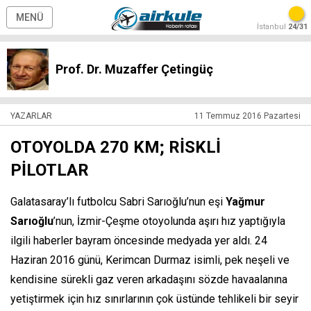
MENÜ
İstanbul
24/31
Prof. Dr. Muzaffer Çetingüç
YAZARLAR
11 Temmuz 2016 Pazartesi
OTOYOLDA 270 KM; RİSKLİ
PİLOTLAR
Galatasaray’lı futbolcu Sabri Sarıoğlu’nun eşi
Yağmur
Sarıoğlu
’nun, İzmir-Çeşme otoyolunda aşırı hız yaptığıyla
ilgili haberler bayram öncesinde medyada yer aldı. 24
Haziran 2016 günü, Kerimcan Durmaz isimli, pek neşeli ve
kendisine sürekli gaz veren arkadaşını sözde havaalanına
yetiştirmek için hız sınırlarının çok üstünde tehlikeli bir seyir