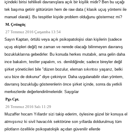
içindeki birisi tehlikeli davranışlara açık bir kişilik midir? Ben bu uçağı
tek başıma getirir götürürüm hem de raw data ( klasik uçuş yöntemi ile
manuel olarak). Bu tespitler kişide problem olduğunu göstermez mi?
M. Çetingüç
27 Temmuz 2016 Çarşamba 13:54
Sayın Kaptan, örtülü veya açık psikopatolojisi olan kişilerin (sadece
uçuş ekipleri değil) ne zaman ve nerede olacağı bilinmeyen davranış
bozukluklarına gebedirler. Bu konuda herkes mutabık, ama gelin daha
ince bakalım, testler yapalım, vs. denildiğinde; sadece bireyler değil
şirket yöneticileri bile "düzen bozulur, eleman sıkıntısı yaşarız, belki
ucu bize de dokunur" diye çekiniyor. Daha uygulanabilir olan yöntem,
davranış bozukluğu gösterenlerin önce şirket içinde, sonra da yetkili
merkezlerde değerlendirilmeleridir. Saygılar
Pgs Cpt.
26 Temmuz 2016 Salı 11:29
Muzaffer hocam Yıllardır sizi takip ederim, öylesine güzel bir konuya el
atmışsınız ki sivil havacılık sektörüne son yıllarda doldurulmuş tüm
pilotların özellikle psikopatolojik açıdan güvenilir ellerde