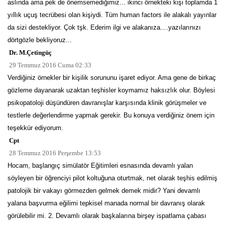
aslında ama pek de önemsemediğimiz... ikinci örnekteki kişi toplamda 1
yıllık uçuş tecrübesi olan kişiydi. Tüm human factors ile alakalı yayınlar
da sizi destekliyor. Çok tşk. Ederim ilgi ve alakanıza....yazılarınızı
dörtgözle bekliyoruz...
Dr. M.Çetingüç
29 Temmuz 2016 Cuma 02:33
Verdiğiniz örnekler bir kişilik sorununu işaret ediyor. Ama gene de birkaç
gözleme dayanarak uzaktan teşhisler koymamız haksızlık olur. Böylesi
psikopatoloji düşündüren davranışlar karşısında klinik görüşmeler ve
testlerle değerlendirme yapmak gerekir. Bu konuya verdiğiniz önem için
teşekkür ediyorum.
Cpt
28 Temmuz 2016 Perşembe 13:53
Hocam, başlangıç simülatör Eğitimleri esnasında devamlı yalan
söyleyen bir öğrenciyi pilot koltuğuna oturtmak, net olarak teşhis edilmiş
patolojik bir vakayı görmezden gelmek demek midir? Yani devamlı
yalana başvurma eğilimi tepkisel manada normal bir davranış olarak
görülebilir mi. 2. Devamlı olarak başkalarına birşey ispatlama çabası