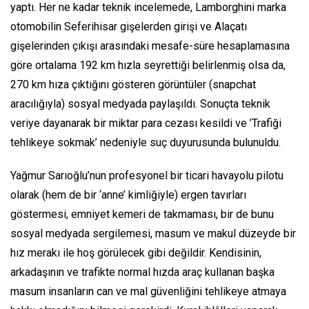
yaptı. Her ne kadar teknik incelemede, Lamborghini marka
otomobilin Seferihisar gişelerden girişi ve Alaçatı
gişelerinden çıkışı arasındaki mesafe-süre hesaplamasına
göre ortalama 192 km hızla seyrettiği belirlenmiş olsa da,
270 km hıza çıktığını gösteren görüntüler (snapchat
aracılığıyla) sosyal medyada paylaşıldı. Sonuçta teknik
veriye dayanarak bir miktar para cezası kesildi ve ’Trafiği
tehlikeye sokmak’ nedeniyle suç duyurusunda bulunuldu.
Yağmur Sarıoğlu’nun profesyonel bir ticari havayolu pilotu
olarak (hem de bir ‘anne’ kimliğiyle) ergen tavırları
göstermesi, emniyet kemeri de takmaması, bir de bunu
sosyal medyada sergilemesi, masum ve makul düzeyde bir
hız merakı ile hoş görülecek gibi değildir. Kendisinin,
arkadaşının ve trafikte normal hızda araç kullanan başka
masum insanların can ve mal güvenliğini tehlikeye atmaya