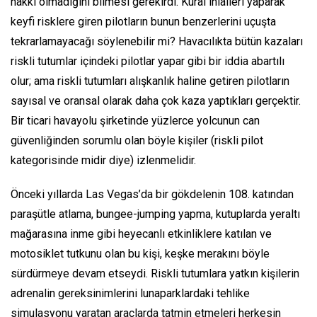
hakkı olmadığını bilmesi gerekirdi. Kural ihlâlleri yaparak
keyfi risklere giren pilotların bunun benzerlerini uçuşta
tekrarlamayacağı söylenebilir mi? Havacılıkta bütün kazaları
riskli tutumlar içindeki pilotlar yapar gibi bir iddia abartılı
olur; ama riskli tutumları alışkanlık haline getiren pilotların
sayısal ve oransal olarak daha çok kaza yaptıkları gerçektir.
Bir ticari havayolu şirketinde yüzlerce yolcunun can
güvenliğinden sorumlu olan böyle kişiler (riskli pilot
kategorisinde midir diye) izlenmelidir.
Önceki yıllarda Las Vegas’da bir gökdelenin 108. katından
paraşütle atlama, bungee-jumping yapma, kutuplarda yeraltı
mağarasına inme gibi heyecanlı etkinliklere katılan ve
motosiklet tutkunu olan bu kişi, keşke merakını böyle
sürdürmeye devam etseydi. Riskli tutumlara yatkın kişilerin
adrenalin gereksinimlerini lunaparklardaki tehlike
simulasyonu yaratan araçlarda tatmin etmeleri herkesin