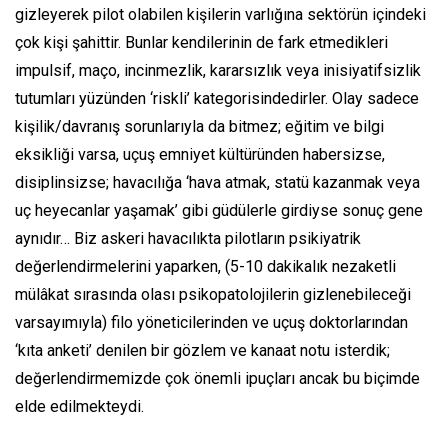
gizleyerek pilot olabilen kişilerin varlığına sektörün içindeki
çok kişi şahittir. Bunlar kendilerinin de fark etmedikleri
impulsif, maço, incinmezlik, kararsızlık veya inisiyatifsizlik
tutumları yüzünden ‘riskli’ kategorisindedirler. Olay sadece
kişilik/davranış sorunlarıyla da bitmez; eğitim ve bilgi
eksikliği varsa, uçuş emniyet kültüründen habersizse,
disiplinsizse; havacılığa ‘hava atmak, statü kazanmak veya
uç heyecanlar yaşamak’ gibi güdülerle girdiyse sonuç gene
aynıdır… Biz askeri havacılıkta pilotların psikiyatrik
değerlendirmelerini yaparken, (5-10 dakikalık nezaketli
mülâkat sırasında olası psikopatolojilerin gizlenebileceği
varsayımıyla) filo yöneticilerinden ve uçuş doktorlarından
‘kıta anketi’ denilen bir gözlem ve kanaat notu isterdik;
değerlendirmemizde çok önemli ipuçları ancak bu biçimde
elde edilmekteydi.