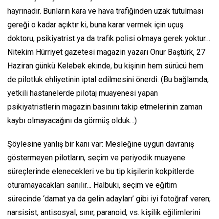
hayrınadır. Bunların kara ve hava trafiğinden uzak tutulması
gereği o kadar açıktır ki, buna karar vermek için uçuş
doktoru, psikiyatrist ya da trafik polisi olmaya gerek yoktur…
Nitekim Hürriyet gazetesi magazin yazarı Onur Baştürk, 27
Haziran günkü Kelebek ekinde, bu kişinin hem sürücü hem
de pilotluk ehliyetinin iptal edilmesini önerdi. (Bu bağlamda,
yetkili hastanelerde pilotaj muayenesi yapan
psikiyatristlerin magazin basınını takip etmelerinin zaman
kaybı olmayacağını da görmüş olduk...)
Şöylesine yanlış bir kanı var: Mesleğine uygun davranış
göstermeyen pilotların, seçim ve periyodik muayene
süreçlerinde elenecekleri ve bu tip kişilerin kokpitlerde
oturamayacakları sanılır… Halbuki, seçim ve eğitim
sürecinde ‘damat ya da gelin adayları’ gibi iyi fotoğraf veren;
narsisist, antisosyal, sınır, paranoid, vs. kişilik eğilimlerini