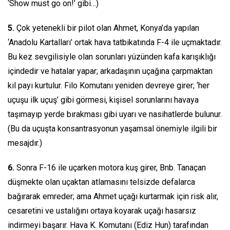
‘Show must go on!’
gibi…)
5.
Çok yetenekli bir pilot olan Ahmet, Konya’da yapılan
‘Anadolu Kartalları’ ortak hava tatbikatında F-4 ile uçmaktadır.
Bu kez sevgilisiyle olan sorunları yüzünden kafa karışıklığı
içindedir ve hatalar yapar; arkadaşının uçağına çarpmaktan
kıl payı kurtulur. Filo Komutanı yeniden devreye girer; ‘her
uçuşu ilk uçuş’ gibi görmesi, kişisel sorunlarını havaya
taşımayıp yerde bırakması gibi uyarı ve nasihatlerde bulunur.
(Bu da uçuşta konsantrasyonun yaşamsal önemiyle ilgili bir
mesajdır.)
6.
Sonra F-16 ile uçarken motora kuş girer, Bnb. Tanaçan
düşmekte olan uçaktan atlamasını telsizde defalarca
bağırarak emreder; ama Ahmet uçağı kurtarmak için risk alır,
cesaretini ve ustalığını ortaya koyarak uçağı hasarsız
indirmeyi başarır. Hava K. Komutanı (Ediz Hun) tarafından