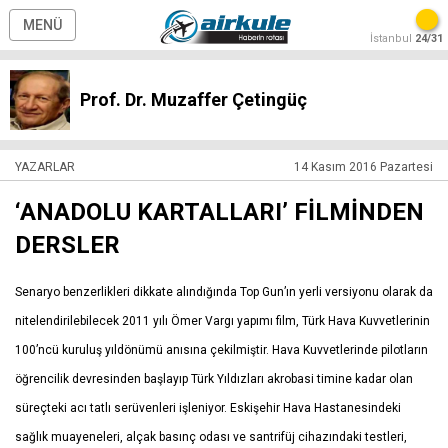
MENÜ
İstanbul
24/31
Prof. Dr. Muzaffer Çetingüç
YAZARLAR
14 Kasım 2016 Pazartesi
‘ANADOLU KARTALLARI’ FİLMİNDEN
DERSLER
Senaryo benzerlikleri dikkate alındığında Top Gun’ın yerli versiyonu olarak da
nitelendirilebilecek 2011 yılı Ömer Vargı yapımı film, Türk Hava Kuvvetlerinin
100’ncü kuruluş yıldönümü anısına çekilmiştir. Hava Kuvvetlerinde pilotların
öğrencilik devresinden başlayıp Türk Yıldızları akrobasi timine kadar olan
süreçteki acı tatlı serüvenleri işleniyor. Eskişehir Hava Hastanesindeki
sağlık muayeneleri, alçak basınç odası ve santrifüj cihazındaki testleri,