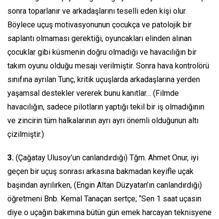
sonra toparlanır ve arkadaşlarını teselli eden kişi olur.
Böylece uçuş motivasyonunun çocukça ve patolojik bir
saplantı olmaması gerektiği, oyuncakları elinden alınan
çocuklar gibi küsmenin doğru olmadığı ve havacılığın bir
takım oyunu olduğu mesajı verilmiştir. Sonra hava kontrolörü
sınıfına ayrılan Tunç, kritik uçuşlarda arkadaşlarına yerden
yaşamsal destekler vererek bunu kanıtlar… (Filmde
havacılığın, sadece pilotların yaptığı tekil bir iş olmadığının
ve zincirin tüm halkalarının ayrı ayrı önemli olduğunun altı
çizilmiştir.)
3.
(Çağatay Ulusoy’un canlandırdığı) Tğm. Ahmet Onur, iyi
geçen bir uçuş sonrası arkasına bakmadan keyifle uçak
başından ayrılırken, (Engin Altan Düzyatan’ın canlandırdığı)
öğretmeni Bnb. Kemal Tanaçan sertçe; “Sen 1 saat uçasın
diye o uçağın bakımına bütün gün emek harcayan teknisyene