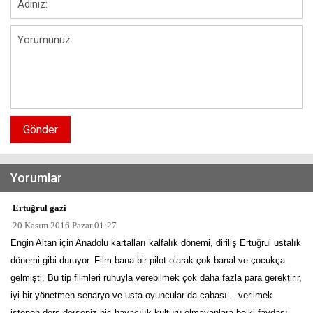
Gönder
Yorumlar
Ertuğrul gazi
20 Kasım 2016 Pazar 01:27
Engin Altan için Anadolu kartalları kalfalık dönemi, diriliş Ertuğrul ustalık
dönemi gibi duruyor. Film bana bir pilot olarak çok banal ve çocukça
gelmişti. Bu tip filmleri ruhuyla verebilmek çok daha fazla para gerektirir,
iyi bir yönetmen senaryo ve usta oyuncular da cabası... verilmek
istenen ders derseniz hiç havacılık kültürü olmayanlara belki faydası