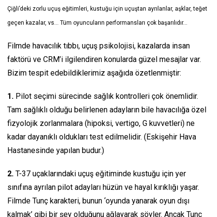
Çiğli’deki zorlu uçuş eğitimleri, kustuğu için uçuştan ayrılanlar, aşklar, teğet
geçen kazalar, vs… Tüm oyuncuların performansları çok başarılıdır…
Filmde havacılık tıbbı, uçuş psikolojisi, kazalarda insan
faktörü ve CRM’i ilgilendiren konularda güzel mesajlar var.
Bizim tespit edebildiklerimiz aşağıda özetlenmiştir:
1.
Pilot seçimi sürecinde sağlık kontrolleri çok önemlidir.
Tam sağlıklı olduğu belirlenen adayların bile havacılığa özel
fizyolojik zorlanmalara (hipoksi, vertigo, G kuvvetleri) ne
kadar dayanıklı oldukları test edilmelidir. (Eskişehir Hava
Hastanesinde yapılan budur.)
2.
T-37 uçaklarındaki uçuş eğitiminde kustuğu için yer
sınıfına ayrılan pilot adayları hüzün ve hayal kırıklığı yaşar.
Filmde Tunç karakteri, bunun ‘oyunda yanarak oyun dışı
kalmak’ gibi bir şey olduğunu ağlayarak söyler. Ancak Tunç