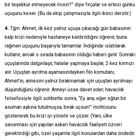
bir teşekkür etmeyecek misin?” diye fırçalar ve ertesi günkü
uçuşunu keser. (Bu da ekip çalışmasıyla ilgili ikinci derstir.)
4.
Tğm. Ahmet, ilk kez yalnız uçuşa çıkacağı gün babasının
kalp krizi nedeniyle hastaneye kaldırıldığını öğrenir, buna
rağmen uçuşunu başarıyla tamamlar. İndiğinde ıslatılarak
kutlanır, ancak o sırada babasının öldüğü haberi gelir. Sonraki
uçuşlarında dalgınlaşır, hatalar yapmaya başlar, 2 kez kırmızı
alır. Uçuştan ayrılma aşamasındayken filo komutanı,
Ahmet’in, annesini yalnız bırakmamak için uçuştan ayrılmayı
düşündüğünü öğrenir. Anneyi üsse davet eder; havacılık
felsefesiyle ilgili sohbette sonra, “Ey ana, eğer oğlun bir
asuman aşkına tutulmuşsa, bırak uçsun!” mottosunu
göstererek bu krizi iyi yönetir ve çözer. (Yani, ülke
savunması için yapılan askeri havacılık faaliyeti özveri
gerektirdiği gibi, özel yaşamla ilgili konulardan daha öndedir.