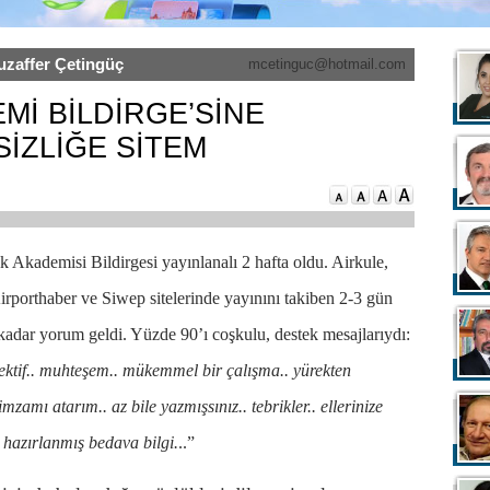
uzaffer Çetingüç
mcetinguc@hotmail.com
Mİ BİLDİRGE’SİNE
SİZLİĞE SİTEM
ık Akademisi Bildirgesi yayınlanalı 2 hafta oldu. Airkule,
porthaber ve Siwep sitelerinde yayınını takiben 2-3 gün
kadar yorum geldi. Yüzde 90’ı coşkulu, destek mesajlarıydı:
ektif.. muhteşem.. mükemmel bir çalışma.. yürekten
imzamı atarım.. az bile yazmışsınız.. tebrikler.. ellerinize
 hazırlanmış bedava bilgi.
..”