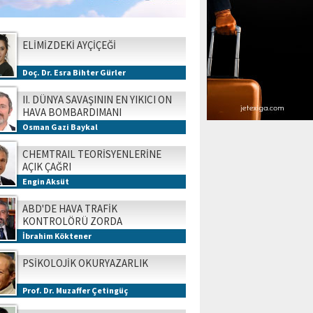
ELİMİZDEKİ AYÇİÇEĞİ
Doç. Dr. Esra Bihter Gürler
II. DÜNYA SAVAŞININ EN YIKICI ON
HAVA BOMBARDIMANI
Osman Gazi Baykal
CHEMTRAIL TEORİSYENLERİNE
AÇIK ÇAĞRI
Engin Aksüt
ABD'DE HAVA TRAFİK
KONTROLÖRÜ ZORDA
İbrahim Köktener
PSİKOLOJİK OKURYAZARLIK
Prof. Dr. Muzaffer Çetingüç