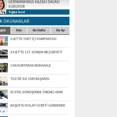
GERMANWINGS KAZASI DAVASI
SÜRÜYOR
Tuğba İncel
K OKUNANLAR
AJET'TE YURT İÇİ KAMPANYASI
AYJET'TE 137. DÖNEM MEZUNİYETİ
CAN KURTARAN MÜDAHALE
TGS’DE İLK YARI BAŞARISI
DİJİTAL DÖNÜŞÜMDE ÖNEMLİ ADIM
BAŞÜSTÜ DOLAP ÜCRETİ GÜNDEMDE