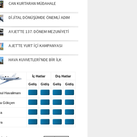
CAN KURTARAN MÜDAHALE
DİJİTAL DÖNÜŞÜMDE ÖNEMLİ ADIM
AYJET'TE 137. DÖNEM MEZUNİYETİ
AJET'TE YURT İÇİ KAMPANYASI
HAVA KUVVETLERİ'NDE BİR İLK
UŞ BİLGİLERİ
İç Hatlar
Dış Hatlar
Geliş
Gidiş
Geliş
Gidiş
ul Havalimanı
a Gökçen
ra
ya
VA DURUMU