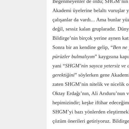
Beğenmeyenler de oldu; SHGM’nin iç
Akademi üyelerine belaltı vuruşlar 
çalışanlar da vardı... Ama bunlar yü
değil, sessiz kalan gruplaradır. Dü
Bildirge’nin birçok yerine aynen katı
Sonra bir an kendine gelip, “
Ben ne 
pürüzler bulmalıyım
” kaygısına kap
yani “
SHGM’nin sayıca yetersiz ve az
gerektiğini
” söylerken gene Akademi 
zaten SHGM’nin nitelik ve nicelik 
Oktay Erdağı’nın, Ali Arıduru’nu
hepimizindir; keşke iftihar edeceğim
SHGM’yi bazı yönlerden eleştirmekl
çözüm önerileri getiriyoruz. Bildirg