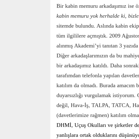
Bir kabin memuru arkadaşımız ise öz
kabin memuru yok herhalde ki, bizle
sitemde bulundu. Aslında kabin ekipl
tüm ilgililere açmıştık. 2009 Ağust
alınmış Akademi’yi tanıtan 3 yazıda 
Diğer arkadaşlarımızın da bu mahiye
bir arkadaşımız katıldı. Daha sonrak
tarafımdan telefonla yapılan davetler
katılım da olmadı. Burada amacım bi
duyarsızlığı vurgulamak istiyorum.
değil, Hava-İş, TALPA, TATCA, Hava
(davetlerimize rağmen) katılım olm
DHMİ, Uçuş Okulları ve şirketler değ
yanlışlara ortak olduklarını düşünüyo