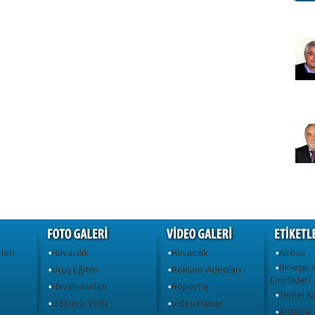
leri
Havacılık
Havacılık
Airbus
•
•
•
Birleşik
•
Uçuş Eğitim
Reklam Videoları
•
•
Emirlikleri
Havalimanları
Röportaj
•
•
Temel Ko
•
Göklere Veda
Video Haber
•
•
Antalya
•