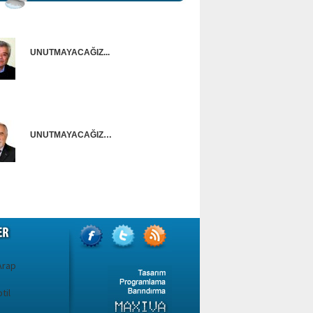
UNUTMAYACAĞIZ...
Onur Güntürkün
UNUTMAYACAĞIZ…
Ünal Başusta
 Arap
til