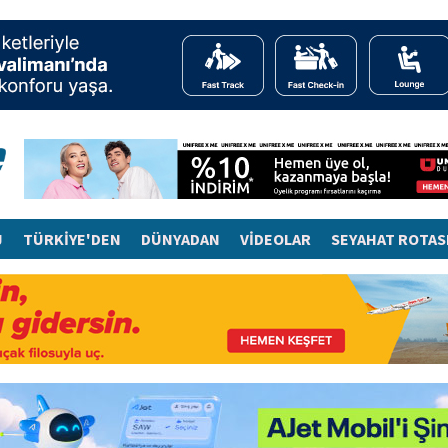
J
TÜRKİYE'DEN
DÜNYADAN
VİDEOLAR
SEYAHAT ROTAS