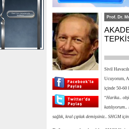
Prof. Dr. M
AKADE
TEPKİ
Sivil Havacıl
Ucuyorum, Air
içinde 50-60 
“
Harika.. obj
katılıyorum.. 
sağlık, kral çıplak demişsiniz.. SHGM için