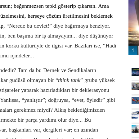
ursun; beğenmezsen tepki gösterip çıkarsın. Ama
n düzelmesini, herşeye çözüm üretilmesini beklemek
p, “
Nerede bu devlet!” diye bağırmaya benziyor.
tsin, ben başıma bir iş almayayım... diye düşünüyor
n korku kültürüyle de ilgisi var. Bazıları ise, “Hadi
tumu içindeler...
GÜ
indedir? Tam da bu Dernek ve Sendikaların
çıkar güdüsü olmayan bir “
think tank
” grubu yüksek
 istişareler yaparak hazırladıkları bir deklerasyonu
anlışsa, “yanlıştır”; doğruysa, “evet, öyledir” gibi
maları gerekmez miydi? Alkış beklediğimizden
irmekte bir parça yardımı olur diye... Bu
var, başkanları var, dergileri var; en azından