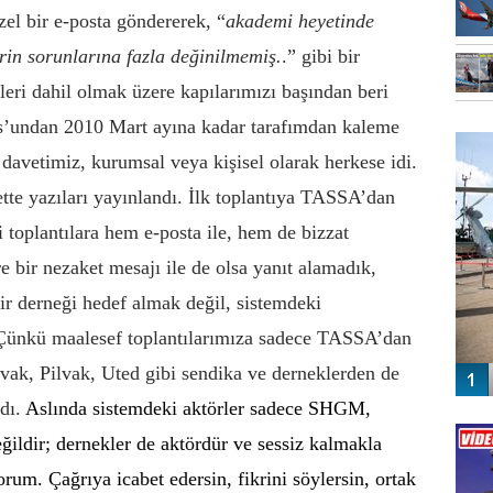
el bir e-posta göndererek, “
akademi heyetinde
rin sorunlarına fazla değinilmemiş.
.” gibi bir
eri dahil olmak üzere kapılarımızı başından beri
FO
os’undan 2010 Mart ayına kadar tarafımdan kaleme
SİNG
davetimiz, kurumsal veya kişisel olarak herkese idi.
tte yazıları yayınlandı. İlk toplantıya TASSA’dan
i toplantılara hem e-posta ile, hem de bizzat
e bir nezaket mesajı ile de olsa yanıt alamadık,
r derneği hedef almak değil, sistemdeki
 Çünkü maalesef toplantılarımıza sadece TASSA’dan
k, Pilvak, Uted gibi sendika ve derneklerden de
adı.
Aslında sistemdeki aktörler sadece SHGM,
Vİ
ENGEL
ildir; dernekler de aktördür ve sessiz kalmakla
rum. Çağrıya icabet edersin, fikrini söylersin, ortak