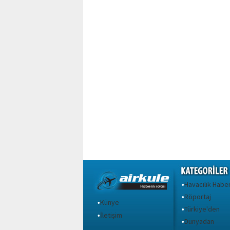
Havacılık Haber
•
Röportaj
•
Künye
•
Türkiye'den
•
İletişim
•
Dünyadan
•