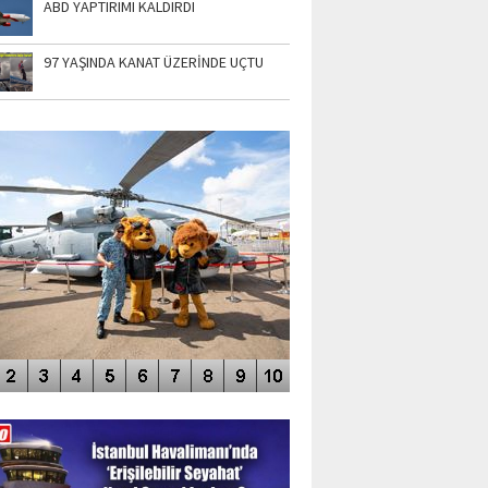
ABD YAPTIRIMI KALDIRDI
97 YAŞINDA KANAT ÜZERİNDE UÇTU
TO GALERİ
APUR AIRSHOW-2020
DEO GALERİ
LERİN AŞILDIĞI HAVALİMANI