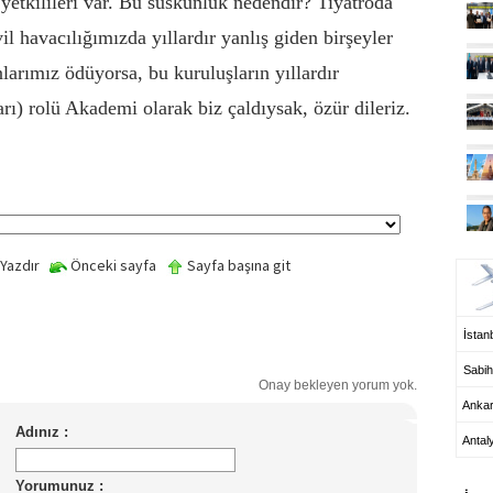
 yetkilileri var. Bu suskunluk nedendir? Tiyatroda
il havacılığımızda yıllardır yanlış giden birşeyler
larımız ödüyorsa, bu kuruluşların yıllardır
) rolü Akademi olarak biz çaldıysak, özür dileriz.
UÇ
Yazdır
Önceki sayfa
Sayfa başına git
İstanb
Sabih
Onay bekleyen yorum yok.
Anka
Antal
HA