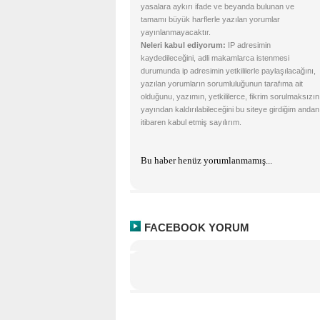
yasalara aykırı ifade ve beyanda bulunan ve
tamamı büyük harflerle yazılan yorumlar
yayınlanmayacaktır.
Neleri kabul ediyorum:
IP adresimin
kaydedileceğini, adli makamlarca istenmesi
durumunda ip adresimin yetkililerle paylaşılacağını,
yazılan yorumların sorumluluğunun tarafıma ait
olduğunu, yazımın, yetkililerce, fikrim sorulmaksızın
yayından kaldırılabileceğini bu siteye girdiğim andan
itibaren kabul etmiş sayılırım.
Bu haber henüz yorumlanmamış...
FACEBOOK YORUM