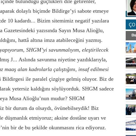
inde bulunduğu güçlükleri dile getirenler,
yaparak dolaylı biçimde Bildirge’yi sabote etmeye
zde 10 kadardı... Bizim sitemimiz negatif yazılara
ÇO
nya Gazetesindeki yazısında Sayın Musa Alioğlu,
ldığını, hattâ altına imza atabileceğini yazmış.
yapıyorum, SHGM’yi savunmalıyım, eleştirilecek
ılmış
J
... Aslında savunma niyetine yazdıklarıyla,
 maaş alan kadrolarla çalıştığını, insaf edilmesi
Bildirgesi ile paralel çizgiye gelmiş oluyor. Biz de
olarak yetersiz kaldığını söylüyorduk. SHGM sadece
n veya Musa Alioğlu’nun mudur? SHGM
iz bir durum da olsaydı, övünebilseydik! Biz
e düşmanlık etmiyoruz; aksine dostâne uyarı ve
e’nin bir de bu şekilde okunmasını rica ediyoruz.