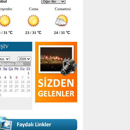
nbul
erşembe
Cuma
Cumartesi
 / 31
°C
23 / 31
°C
24 / 31
°C
ŞİV