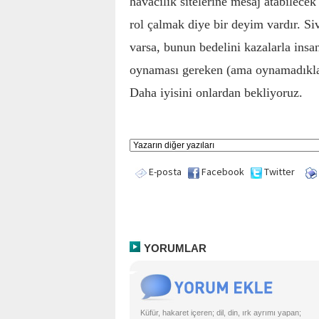
havacılık sitelerine mesaj atabilecek
rol çalmak diye bir deyim vardır. Siv
varsa, bunun bedelini kazalarla insan
oynaması gereken (ama oynamadıkları
Daha iyisini onlardan bekliyoruz.
E-posta
Facebook
Twitter
YORUMLAR
Küfür, hakaret içeren; dil, din, ırk ayrımı yapan;