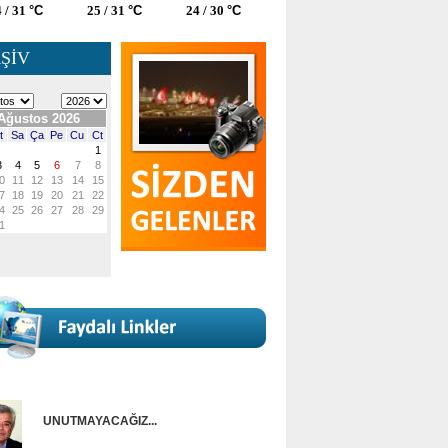
 / 31
°C
25 / 31
°C
24 / 30
°C
ŞİV
UNUTMAYACAĞIZ...