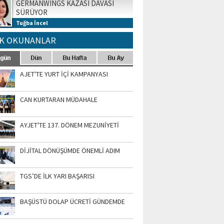
GERMANWINGS KAZASI DAVASI
SÜRÜYOR
Tuğba İncel
K OKUNANLAR
AJET'TE YURT İÇİ KAMPANYASI
CAN KURTARAN MÜDAHALE
AYJET'TE 137. DÖNEM MEZUNİYETİ
DİJİTAL DÖNÜŞÜMDE ÖNEMLİ ADIM
TGS’DE İLK YARI BAŞARISI
BAŞÜSTÜ DOLAP ÜCRETİ GÜNDEMDE