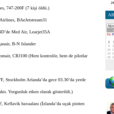
24
s, 747-200F (7 kişi öldü.)
AR
Airlines, BAeJetstream31
BD’de Med Air, Learjet35A
anair, B-N Islander
omair, CRJ100 (Hem kontrolör, hem de pilotlar
7F, Stockholm Arlanda’da gece 03.30’da yerde
ktı. Yorgunluk etken olarak gösterildi.)
 Keflavik havaalanı (İzlanda’da uçak pistten