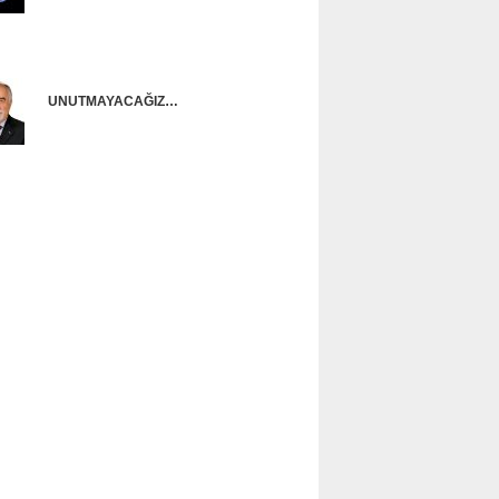
Onur Güntürkün
UNUTMAYACAĞIZ…
Ünal Başusta