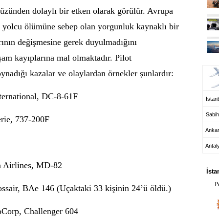
yüzünden dolaylı bir etken olarak görülür. Avrupa
a yolcu ölümüne sebep olan yorgunluk kaynaklı bir
ının değişmesine gerek duyulmadığını
am kayıplarına mal olmaktadır. Pilot
UÇ
ynadığı kazalar ve olaylardan örnekler şunlardır:
ternational, DC-8-61F
İstanb
Sabih
erie, 737-200F
Anka
Antal
HA
 Airlines, MD-82
İsta
P
ssair, BAe 146 (Uçaktaki 33 kişinin 24’ü öldü.)
oCorp, Challenger 604