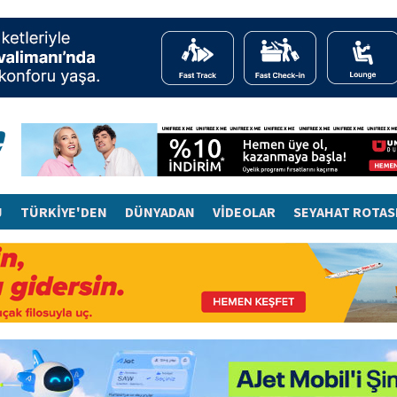
J
TÜRKİYE'DEN
DÜNYADAN
VİDEOLAR
SEYAHAT ROTAS