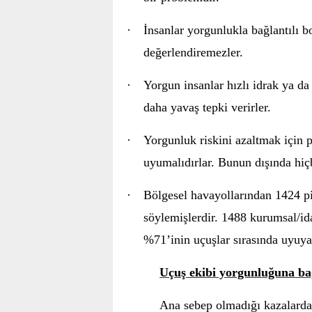
·
İnsanlar yorgunlukla bağlantılı b
değerlendiremezler.
·
Yorgun insanlar hızlı idrak ya da
daha yavaş tepki verirler.
·
Yorgunluk riskini azaltmak için pi
uyumalıdırlar. Bunun dışında hiç
·
Bölgesel havayollarından 1424 pi
söylemişlerdir. 1488 kurumsal/ida
%71’inin uçuşlar sırasında uyuyak
Uçuş ekibi yorgunluğuna ba
Ana sebep olmadığı kazalarda 