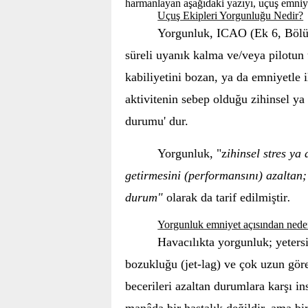
harmanlayan aşağıdaki yazıyı, uçuş emniy
Uçuş Ekipleri Yorgunluğu Nedir?
Yorgunluk, ICAO (Ek 6, Bölü
süreli uyanık kalma ve/veya pilotun 
kabiliyetini bozan, ya da emniyetle i
aktivitenin sebep olduğu zihinsel ya
durumu'
dur.
Yorgunluk, "
z
ihinsel stres ya 
getirmesini (performansını) azaltan; 
durum"
olarak da tarif edilmiştir
.
Yorgunluk emniyet açısından neden 
Havacılıkta yorgunluk; yetersi
bozukluğu (jet-lag) ve çok uzun görev 
becerileri azaltan durumlara karşı i