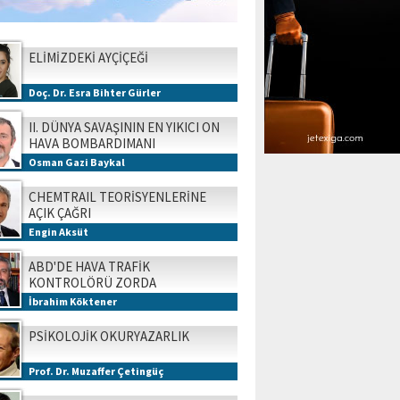
ELİMİZDEKİ AYÇİÇEĞİ
Doç. Dr. Esra Bihter Gürler
II. DÜNYA SAVAŞININ EN YIKICI ON
HAVA BOMBARDIMANI
Osman Gazi Baykal
CHEMTRAIL TEORİSYENLERİNE
AÇIK ÇAĞRI
Engin Aksüt
ABD'DE HAVA TRAFİK
KONTROLÖRÜ ZORDA
İbrahim Köktener
PSİKOLOJİK OKURYAZARLIK
Prof. Dr. Muzaffer Çetingüç