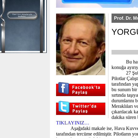
Prof. Dr. M
YORG
Bu ha
konuğa ayırı
27 Şu
Pilotlar Çal
tarafından ya
bu sunum bir 
sırtında taşıy
durumlarını bi
Meraklıları ve
çıkarılacak k
dakika süren
TIKLAYINIZ…
Aşağıdaki makale ise, Hava Kuvve
tarafından tercüme edilmiştir. Pilotların 