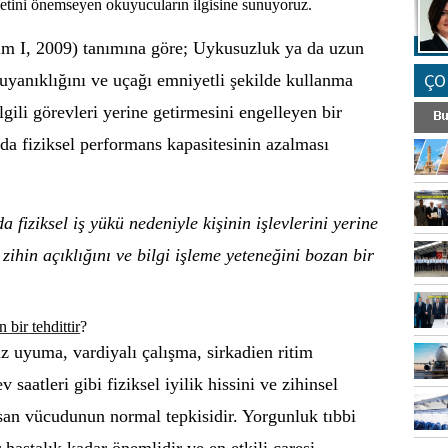
etini önemseyen okuyucuların ilgisine sunuyoruz.
m I, 2009) tanımına göre;
Uykusuzluk ya da uzun
ÇO
uyanıklığını ve uçağı emniyetli şekilde kullanma
lgili görevleri yerine getirmesini engelleyen bir
 da fiziksel performans kapasitesinin azalması
da fiziksel iş yükü nedeniyle kişinin işlevlerini yerine
zihin açıklığını ve bilgi işleme yeteneğini bozan bir
bir tehdittir
?
z uyuma, vardiyalı çalışma, sirkadien ritim
saatleri gibi fiziksel iyilik hissini ve zihinsel
nsan vücudunun normal tepkisidir.
Yorgunluk tıbbi