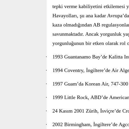
tepki verme kabiliyetini etkilemesi 
Havayolları, şu ana kadar Avrupa’d
kaza olmadığından AB regulasyonlar
savunmaktadır. Ancak yorgunluk yaş
yorgunluğunun bir etken olarak rol o
·
1993 Guantanamo Bay’de Kalitta In
·
1994 Coventry, İngiltere’de Air Alg
·
1997 Guam’da Korean Air, 747-300
·
1999 Little Rock, ABD’de American
·
24 Kasım 2001 Zürih, İsviçre’de Cro
·
2002 Birmingham, İngiltere’de Agc