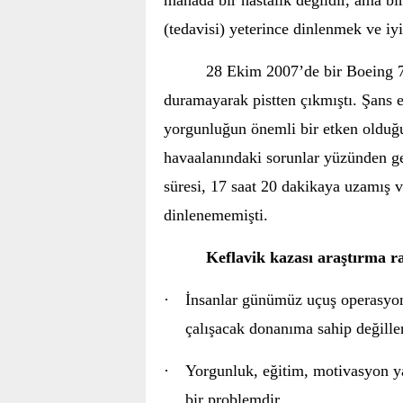
manâda bir hastalık değildir, ama bi
(tedavisi) yeterince dinlenmek ve iy
28 Ekim 2007’de bir Boeing 7
duramayarak pistten çıkmıştı. Şans 
yorgunluğun önemli bir etken olduğu
havaalanındaki sorunlar yüzünden ge
süresi, 17 saat 20 dakikaya uzamış v
dinlenememişti.
Keflavik
kazası araştırma 
·
İnsanlar günümüz uçuş operasyonl
çalışacak donanıma sahip değiller
·
Yorgunluk, eğitim, motivasyon ya
bir problemdir.