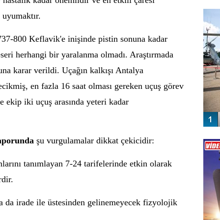
r hastalık kadar önemlidir ve
en etkili çaresi
FO
SİNG
i uyumaktır.
37-800 Keflavik'e inişinde pistin sonuna kadar
eseri herhangi bir yaralanma olmadı. Araştırmada
na karar verildi. Uçağın kalkışı Antalya
cikmiş, en fazla 16 saat olması gereken uçuş görev
e ekip iki uçuş arasında yeteri kadar
Vİ
raporunda
şu vurgulamalar dikkat çekicidir:
ENGEL
arını tanımlayan 7-24 tarifelerinde etkin olarak
dir.
 da irade ile üstesinden gelinemeyecek fizyolojik