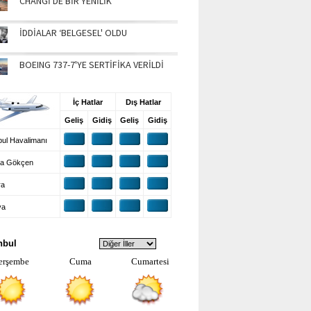
CHANGİ'DE BİR YENİLİK
İDDİALAR ‘BELGESEL' OLDU
BOEING 737-7'YE SERTİFİKA VERİLDİ
UŞ BİLGİLERİ
İç Hatlar
Dış Hatlar
Geliş
Gidiş
Geliş
Gidiş
ul Havalimanı
a Gökçen
ra
ya
VA DURUMU
nbul
erşembe
Cuma
Cumartesi