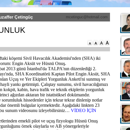
uzaffer Çetingüç
mcetinguc@hotmail.com
UNLUK
ftaki köşemi Sivil Havacılık Akademisi'nden (SHA) iki
yorum: Engin Aksüt ve Hüsnü Onuş.
bat 2013 günü İstanbul'da TALPA'nın düzenlediği 2.
ıştayı'nda, SHA Koordinatörü Kaptan Pilot Engin Aksüt, SHA
pılan Uçuş ve Yer Ekipleri Yorgunluk Anketi'ni sunmuş ve
hayli yankı getirmişti. Çalıştay sunumu, sivil havacılığımızı
an kokpit, kabin, hava trafik ve teknik ekiplerin yorgunluk
rinci ağızdan aktaran bir istatistiksel dokümandır.
 sorumluluk hissedenler için tekrar tekrar dinlenip notlar
adar önemli bulgular içermektedir. Aşağıdaki linkten 23
 bu sunum videosunu izleyebilirsiniz…
VİDEO İÇİN
tlerinden emekli pilot ve uçuş fizyologu Hüsnü Onuş
yorgunluğunu örnek olaylarla ve AB yönergeleriyle