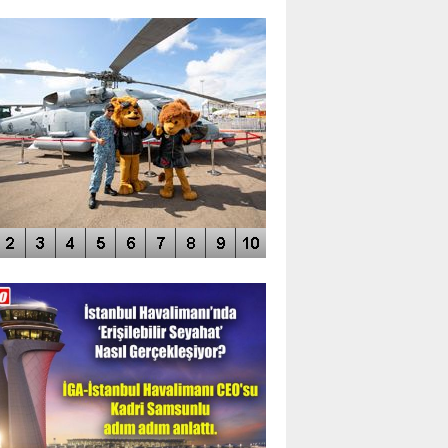
TO GALERİ
APUR AIRSHOW-2020
DEO GALERİ
LERİN AŞILDIĞI HAVALİMANI