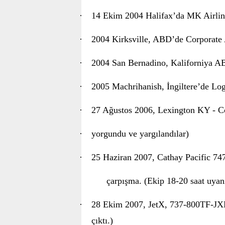
·
14 Ekim 2004 Halifax’da MK Airline
·
2004 Kirksville, ABD’de Corporate 
·
2004 San Bernadino, Kaliforniya A
·
2005 Machrihanish, İngiltere’de Log
·
27 Ağustos 2006, Lexington KY - C
·
yorgundu ve yargılandılar)
·
25 Haziran 2007, Cathay Pacific 74
çarpışma. (Ekip 18-20 saat uyanı
·
28 Ekim 2007, JetX, 737-800TF-JXF,
çıktı.)