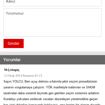
Gönder
Yorumlar
M.Çetingüç
13 Ocak 2014 Pazartesi 01:15
Sayın YOLCU, Ben uçuş doktoru sıfatımla pilot seçimi prosedürünün
yararını vurgulamaya çalıştım. YÖK marifetiyle kaldırılan ve SHGM
tarafından daha sistemli biçimde geri getirilen seçim sistemini anlattım.
Kuraldışı yolculara verilecek cezaları düzenleyen yönetmelikte geçen
baş üstü dolapları konusunda haklısınız, ama benim ilgi alanım dışında