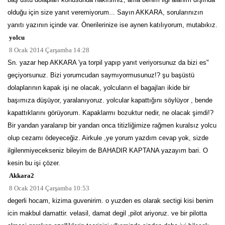
olduğu için size yanıt veremiyorum... Sayın AKKARA, sorularınızın
yanıtı yazının içinde var. Önerilerinize ise aynen katılıyorum, mutabıkız.
yolcu
8 Ocak 2014 Çarşamba 14:28
Sn. yazar hep AKKARA 'ya torpil yapıp yanıt veriyorsunuz da bizi es"
geçiyorsunuz. Bizi yorumcudan saymıyormusunuz!? şu başüstü
dolaplarının kapak işi ne olacak, yolcuların el bagajları ikide bir
başımıza düşüyor, yaralanıyoruz. yolcular kapattığını söylüyor , bende
kapattıklarını görüyorum. Kapaklarmı bozuktur nedir, ne olacak şimdi!?
Bir yandan yaralanıp bir yandan onca titizliğimize rağmen kuralsız yolcu
olup cezamı ödeyeceğiz. Airkule ,ye yorum yazdım cevap yok, sizde
ilgilenmiyecekseniz bileyim de BAHADIR KAPTANA yazayım bari. O
kesin bu işi çözer.
Akkara2
8 Ocak 2014 Çarşamba 10:53
degerli hocam, kizima guvenirim. o yuzden es olarak sectigi kisi benim
icin makbul damattir. velasil, damat degil ,pilot ariyoruz. ve bir pilotta