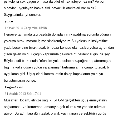
psikolojisi cok uygun olmasa da pilot olmak isteyemez mi? Ve bu
sinavlari uygulayan baska sivil havacilik otoriteleri var midir?
Saygilarimla, iyi seneler.
yolcu
1 Ocak 2014 Çarşamba 15:58
Herşeye tamamda ,şu başüstü dolaplarının kapatılma sorumluluğunun
yolcuya bırakılmasını içime sindiremiyorum.Bu yolcunun insiyatifine
yada becerisine bırakılacak bir ceza konusu olamaz.Bu yolcu açısından
;"son gelen yolcu uçağın kapısınıda çekiversin" beklentisi gibi bir şey.
Böyle ciddi bir konuda "efendim yolcu dolabın kapağını kapatmamışta
başına valiz düşen yolcu yaralanmış" tartışmalarına çanak tutacak bir
uygulama gibi. Uçuş ekibi kontrol etsin dolap kapaklarını yolcuyu
bulaştırmasın bu işe.
Engin Aksüt
31 Aralık 2013 Salı 17:11
Muzaffer Hocam, elinize sağlık. SHGM gerçekten uçuş emniyetinin
sağlanması ve korunması amacıyla çok olumlu ve yerinde adımlar
atıyor. Bu adımlara dün taslak olarak yayınlanan ve sektörün görüş