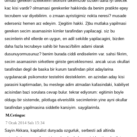
olmasi gereken ozelliklerin teorisini ulkemizde sizden daha iyi bilecek
kac kisi vardir? olmamasi gerekenler hakkinda da benim pratikte epey
tecrubem var diyebilirim. o zmaan ayristigimiz nokta neresi? musade
ederseniz hemen arz edeyim. 1)egitim hakki. 2)bu mutlaka yapilmasi
gereken secim asamasinin kimler tarafindan yapilacagi. siz bu
secimlerin ehil ellerde en uygun, en adil sekilde yapilacagini, bizden
daha fazla tecrubeye sahib bir havaci/bilim adami olarak
dusunuyormusunuz? benim burada ciddi endiselerim var. sahsi fikrim,
secim asamasinin sirketlere giriste gerceklesmesi. ancak ucus okullari
tarafindan degil de baska bir kurum tarafindan pilot adaylarina
uygulanacak psikomotor testelrini desteklerim. en azindan aday kisi
parasini kaptirmadan, bu meslege adim atmadan kafasindaki, kabiliyet
acisindan bazi sorulara cevap bulur. tekrar ediyorum: egitimin boyle
oldugu bir sistemde, pilotluga elverislilik secimlerinin yine ayni okullar
tarafindan yapilmasina siddetle karsiyim. saygilarimla.
M.Cetinguc
7 Ocak 2014 Salı 15:34
Sayin Akkara, kapitalist dunyada ozgurluk, serbesti adi altinda