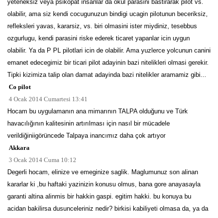
yeteneksiz veya psikopat insanlar da okul parasini bastirarak pilot vs.
olabilir, ama siz kendi cocugunuzun bindigi ucagin pilotunun beceriksiz,
refleksleri yavas, kararsiz, vs. biri olmasini ister miydiniz, tesebbus
ozgurlugu, kendi parasini riske ederek ticaret yapanlar icin uygun
olabilir. Ya da P PL pilotlari icin de olabilir. Ama yuzlerce yolcunun canini
emanet edecegimiz bir ticari pilot adayinin bazi nitelikleri olmasi gerekir.
Tipki kizimiza talip olan damat adayinda bazi nitelikler aramamiz gibi...
Co pilot
4 Ocak 2014 Cumartesi 13:41
Hocam bu uygulamanın ana mimarının TALPA olduğunu ve Türk
havacılığının kalitesinin artırılması için nasıl bir mücadele
verildiğiniigörüncede Talpaya inancımız daha çok artıyor
Akkara
3 Ocak 2014 Cuma 10:12
Degerli hocam, elinize ve emeginize saglik. Maglumunuz son alinan
kararlar ki ,bu haftaki yazinizin konusu olmus, bana gore anayasayla
garanti altina alinmis bir hakkin gaspi. egitim hakki. bu konuya bu
acidan bakilirsa dusunceleriniz nedir? birkisi kabiliyeti olmasa da, ya da