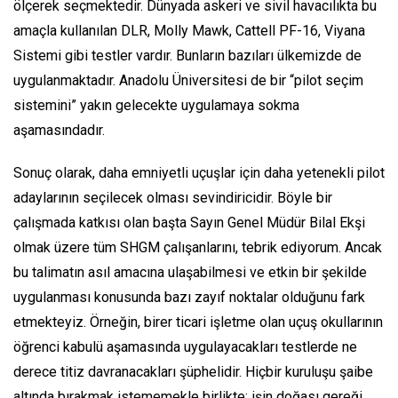
ölçerek seçmektedir. Dünyada askeri ve sivil havacılıkta bu
amaçla kullanılan DLR, Molly Mawk, Cattell PF-16, Viyana
Sistemi gibi testler vardır. Bunların bazıları ülkemizde de
uygulanmaktadır. Anadolu Üniversitesi de bir “pilot seçim
sistemini” yakın gelecekte uygulamaya sokma
aşamasındadır.
Sonuç olarak, daha emniyetli uçuşlar için daha yetenekli pilot
adaylarının seçilecek olması sevindiricidir. Böyle bir
çalışmada katkısı olan başta Sayın Genel Müdür Bilal Ekşi
olmak üzere tüm SHGM çalışanlarını, tebrik ediyorum. Ancak
bu talimatın asıl amacına ulaşabilmesi ve etkin bir şekilde
uygulanması konusunda bazı zayıf noktalar olduğunu fark
etmekteyiz. Örneğin, birer ticari işletme olan uçuş okullarının
öğrenci kabulü aşamasında uygulayacakları testlerde ne
derece titiz davranacakları şüphelidir. Hiçbir kuruluşu şaibe
altında bırakmak istememekle birlikte; işin doğası gereği