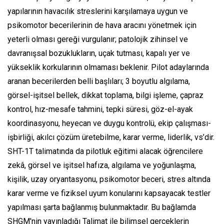
yapılarının havacılık streslerini karşılamaya uygun ve
psikomotor becerilerinin de hava aracını yönetmek için
yeterli olması gereği vurgulanır; patolojik zihinsel ve
davranışsal bozuklukların, uçak tutması, kapalı yer ve
yükseklik korkularının olmaması beklenir. Pilot adaylarında
aranan becerilerden belli başlıları; 3 boyutlu algılama,
görsel-işitsel bellek, dikkat toplama, bilgi işleme, çapraz
kontrol, hız-mesafe tahmini, tepki süresi, göz-el-ayak
koordinasyonu, heyecan ve duygu kontrolü, ekip çalışması-
işbirliği, akılcı çözüm üretebilme, karar verme, liderlik, vs’dir.
SHT-1T talimatında da pilotluk eğitimi alacak öğrencilere
zekâ, görsel ve işitsel hafıza, algılama ve yoğunlaşma,
kişilik, uzay oryantasyonu, psikomotor beceri, stres altında
karar verme ve fiziksel uyum konularını kapsayacak testler
yapılması şarta bağlanmış bulunmaktadır. Bu bağlamda
SHGM'nin yayınladığı Talimat ile bilimsel gerçeklerin