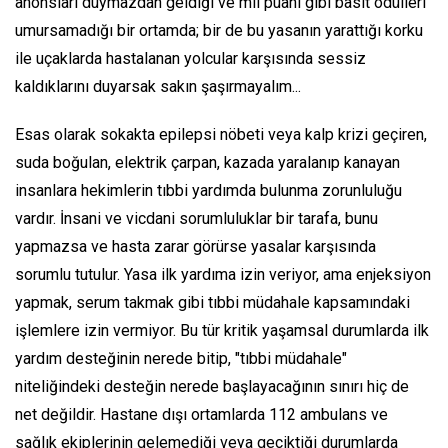
anonsları duymazdan geldiği ve mil puanı gibi basit ödülleri
umursamadığı bir ortamda; bir de bu yasanın yarattığı korku
ile uçaklarda hastalanan yolcular karşısında sessiz
kaldıklarını duyarsak sakın şaşırmayalım...
Esas olarak sokakta epilepsi nöbeti veya kalp krizi geçiren,
suda boğulan, elektrik çarpan, kazada yaralanıp kanayan
insanlara hekimlerin tıbbi yardımda bulunma zorunluluğu
vardır. İnsani ve vicdani sorumluluklar bir tarafa, bunu
yapmazsa ve hasta zarar görürse yasalar karşısında
sorumlu tutulur. Yasa ilk yardıma izin veriyor, ama enjeksiyon
yapmak, serum takmak gibi tıbbi müdahale kapsamındaki
işlemlere izin vermiyor. Bu tür kritik yaşamsal durumlarda ilk
yardım desteğinin nerede bitip, "tıbbi müdahale"
niteliğindeki desteğin nerede başlayacağının sınırı hiç de
net değildir. Hastane dışı ortamlarda 112 ambulans ve
sağlık ekiplerinin gelemediği veya geciktiği durumlarda