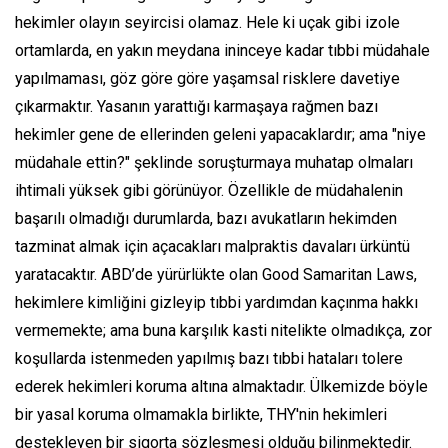
hekimler olayın seyircisi olamaz. Hele ki uçak gibi izole
ortamlarda, en yakın meydana ininceye kadar tıbbi müdahale
yapılmaması, göz göre göre yaşamsal risklere davetiye
çıkarmaktır. Yasanın yarattığı karmaşaya rağmen bazı
hekimler gene de ellerinden geleni yapacaklardır; ama "niye
müdahale ettin?" şeklinde soruşturmaya muhatap olmaları
ihtimali yüksek gibi görünüyor. Özellikle de müdahalenin
başarılı olmadığı durumlarda, bazı avukatların hekimden
tazminat almak için açacakları malpraktis davaları ürküntü
yaratacaktır. ABD’de yürürlükte olan Good Samaritan Laws,
hekimlere kimliğini gizleyip tıbbi yardımdan kaçınma hakkı
vermemekte; ama buna karşılık kasti nitelikte olmadıkça, zor
koşullarda istenmeden yapılmış bazı tıbbi hataları tolere
ederek hekimleri koruma altına almaktadır. Ülkemizde böyle
bir yasal koruma olmamakla birlikte, THY'nin hekimleri
destekleyen bir sigorta sözleşmesi olduğu bilinmektedir.