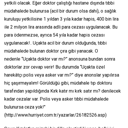
yetkili olacak. Eğer doktor çalıştığı hastane dışında tıbbi
müdahalede bulunursa (acil bir durum olsa dahi), o sağlık
kuruluşu yetkilisine 1 yıldan 3 yıla kadar hapis, 400 bin lira
ile 2 milyon lira arasında adli para cezası uygulanacak. Bu
para ödenmezse, ayrıca 54 yıla kadar hapis cezası
uygulanacak!.. Uçakta acil bir durum olduğunda, tıbbi
müdahalede bulunan doktor çıra gibi yanacak. O
nedenle “Uçakta doktor var mı?” anonsuna bundan sonra
doktorlar zor cevap verir! Bu durumda “Uçakta özel
harekâtçı polis veya asker var mı?” diye anonslar yapılırsa
hiç şaşırmayalım! Görüldüğü gibi, müdahale tıp doktoru
tarafından yapıldığında Kırk katır mı kırk satır mı? denilecek
kadar cezalar var. Polis veya asker tıbbi müdahalede
bulunursa ceza yok!"
(http://www.hurriyet.com.tr/yazarlar/26182526.asp)