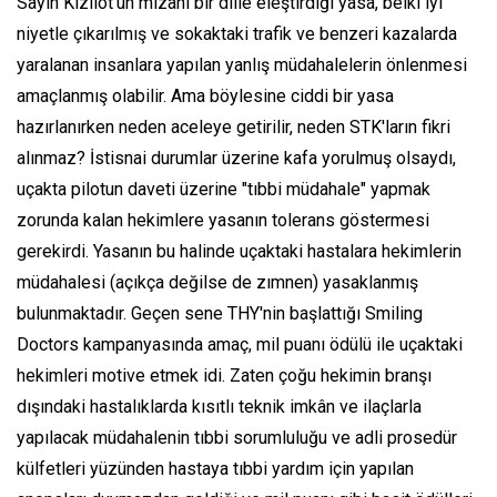
Sayın Kızılot'un mizahi bir dille eleştirdiği yasa, belki iyi
niyetle çıkarılmış ve sokaktaki trafik ve benzeri kazalarda
yaralanan insanlara yapılan yanlış müdahalelerin önlenmesi
amaçlanmış olabilir. Ama böylesine ciddi bir yasa
hazırlanırken neden aceleye getirilir, neden STK'ların fikri
alınmaz? İstisnai durumlar üzerine kafa yorulmuş olsaydı,
uçakta pilotun daveti üzerine "tıbbi müdahale" yapmak
zorunda kalan hekimlere yasanın tolerans göstermesi
gerekirdi. Yasanın bu halinde uçaktaki hastalara hekimlerin
müdahalesi (açıkça değilse de zımnen) yasaklanmış
bulunmaktadır. Geçen sene THY'nin başlattığı
Smiling
Doctors
kampanyasında amaç, mil puanı ödülü ile uçaktaki
hekimleri motive etmek idi. Zaten çoğu hekimin branşı
dışındaki hastalıklarda kısıtlı teknik imkân ve ilaçlarla
yapılacak müdahalenin tıbbi sorumluluğu ve adli prosedür
külfetleri yüzünden hastaya tıbbi yardım için yapılan