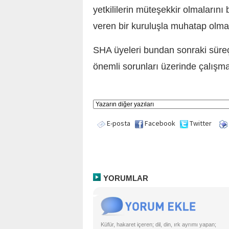
yetkililerin müteşekkir olmaların
veren bir kuruluşla muhatap olmak
SHA üyeleri bundan sonraki süreç
önemli sorunları üzerinde çalışma
E-posta
Facebook
Twitter
YORUMLAR
Küfür, hakaret içeren; dil, din, ırk ayrımı yapan;