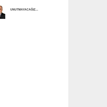
UNUTMAYACAĞIZ…
Ünal Başusta