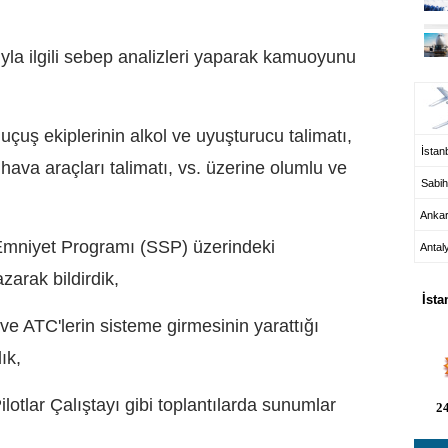
ıyla ilgili sebep analizleri yaparak kamuoyunu
UÇ
çuş ekiplerinin alkol ve uyuşturucu talimatı,
İstanb
z hava araçları talimatı, vs. üzerine olumlu ve
Sabih
Anka
Emniyet Programı
(SSP) üzerindeki
Antal
HA
arak bildirdik,
İsta
ve ATC'lerin sisteme girmesinin yarattığı
ık,
otlar Çalıştayı gibi toplantılarda sunumlar
24