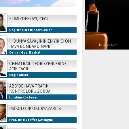
ELİMİZDEKİ AYÇİÇEĞİ
Doç. Dr. Esra Bihter Gürler
II. DÜNYA SAVAŞININ EN YIKICI ON
HAVA BOMBARDIMANI
Osman Gazi Baykal
CHEMTRAIL TEORİSYENLERİNE
AÇIK ÇAĞRI
Engin Aksüt
ABD'DE HAVA TRAFİK
KONTROLÖRÜ ZORDA
İbrahim Köktener
PSİKOLOJİK OKURYAZARLIK
Prof. Dr. Muzaffer Çetingüç