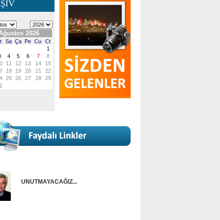
ŞİV
UNUTMAYACAĞIZ...
Onur Güntürkün