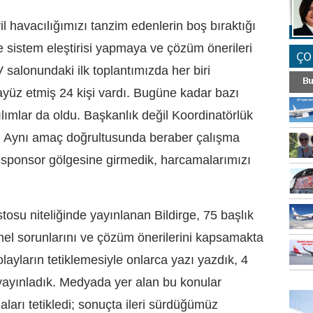
l havacılığımızı tanzim edenlerin boş bıraktığı
tle sistem eleştirisi yapmaya ve çözüm önerileri
ÇO
 salonundaki ilk toplantımızda her biri
mayüz etmiş 24 kişi vardı. Bugüne kadar bazı
ılımlar da oldu. Başkanlık değil Koordinatörlük
k. Aynı amaç doğrultusunda beraber çalışma
ç sponsor gölgesine girmedik, harcamalarımızı
osu niteliğinde yayınlanan Bildirge, 75 başlık
genel sorunlarını ve çözüm önerilerini kapsamakta
layların tetiklemesiyle onlarca yazı yazdık, 4
i yayınladık. Medyada yer alan bu konular
FO
SİNG
ları tetikledi; sonuçta ileri sürdüğümüz