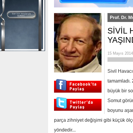
Prof. Dr. M
SİVİL
YAŞIN
15 Mayıs 201
Sivil Havac
tamamladı. 2
büyük bir so
Somut görünü
boyunu aşar
parça zihniyet değişimi gibi küçük ölç
yöndedir...