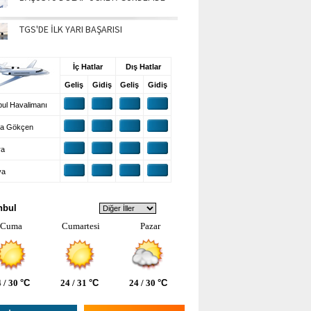
TGS'DE İLK YARI BAŞARISI
UŞ BİLGİLERİ
İç Hatlar
Dış Hatlar
Geliş
Gidiş
Geliş
Gidiş
ul Havalimanı
a Gökçen
ra
ya
VA DURUMU
nbul
Cuma
Cumartesi
Pazar
 / 30
°C
24 / 31
°C
24 / 30
°C