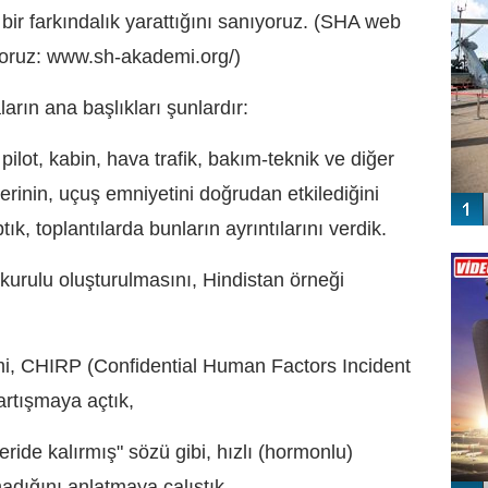
 bir farkındalık yarattığını sanıyoruz. (SHA web
yoruz: www.sh-akademi.org/)
rın ana başlıkları şunlardır:
 pilot, kabin, hava trafik, bakım-teknik ve diğer
lerinin, uçuş emniyetini doğrudan etkilediğini
ık, toplantılarda bunların ayrıntılarını verdik.
Vİ
ENGEL
kurulu oluşturulmasını, Hindistan örneği
emi, CHIRP
(Confidential Human Factors Incident
artışmaya açtık,
eride kalırmış" sözü gibi, hızlı (hormonlu)
adığını anlatmaya çalıştık,