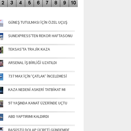
NÜN MANŞETLERİ
GÜNEŞ TUTULMASI İÇİN ÖZEL UÇUŞ
SUNEXPRESS'TEN REKOR HAFTASONU
TEKSAS'TA TRAJİK KAZA
ARSENAL İŞ BİRLİĞİ UZATILDI
737 MAX İÇİN 'ÇATLAK' İNCELEMESİ
KAZA NEDENİ ASKERİ TATBİKAT MI
97 YAŞINDA KANAT ÜZERİNDE UÇTU
ABD YAPTIRIMI KALDIRDI
BAŞÜSTÜ DOLAP ÜCRETİ GÜNDEMDE