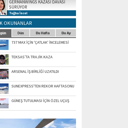
GERMANWINGS KAZASI DAVASI
SÜRÜYOR
Tuğba İncel
K OKUNANLAR
737 MAX İÇİN 'ÇATLAK' İNCELEMESİ
TEKSAS’TA TRAJİK KAZA
ARSENAL İŞ BİRLİĞİ UZATILDI
SUNEXPRESS'TEN REKOR HAFTASONU
GÜNEŞ TUTULMASI İÇİN ÖZEL UÇUŞ
TO GALERİ
APUR AIRSHOW-2020