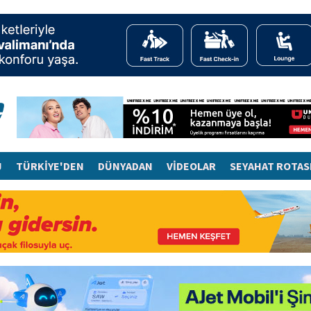
J
TÜRKİYE'DEN
DÜNYADAN
VİDEOLAR
SEYAHAT ROTAS