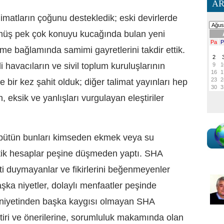
AR
imatların çoğunu destekledik; eski devirlerde
müş pek çok konuyu kucağında bulan yeni
e bağlamında samimi gayretlerini takdir ettik.
havacıların ve sivil toplum kuruluşlarının
e bir kez şahit olduk; diğer talimat yayınları hep
n, eksik ve yanlışları vurgulayan eleştiriler
i bütün bunları kimseden ekmek veya su
litik hesaplar peşine düşmeden yaptı. SHA
ti duymayanlar ve fikirlerini beğenmeyenler
 başka niyetler, dolaylı menfaatler peşinde
mniyetinden başka kaygısı olmayan SHA
tiri ve önerilerine, sorumluluk makamında olan