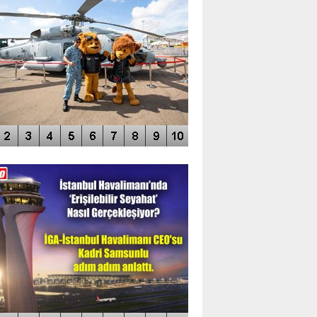
DEO GALERİ
LERİN AŞILDIĞI HAVALİMANI