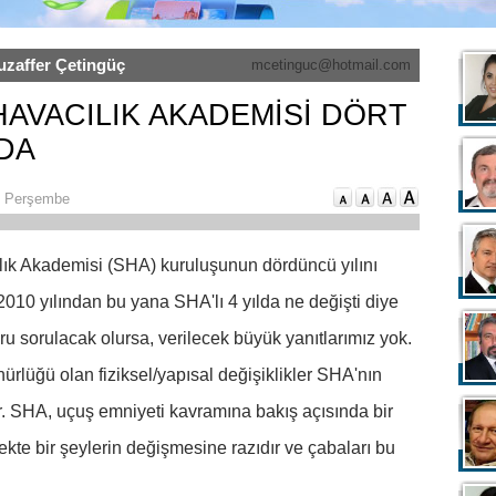
uzaffer Çetingüç
mcetinguc@hotmail.com
 HAVACILIK AKADEMİSİ DÖRT
DA
4 Perşembe
ılık Akademisi (SHA) kuruluşunun dördüncü yılını
010 yılından bu yana SHA'lı 4 yılda ne değişti diye
ru sorulacak olursa, verilecek büyük yanıtlarımız yok.
rlüğü olan fiziksel/yapısal değişiklikler SHA'nın
. SHA, uçuş emniyeti kavramına bakış açısında bir
ekte bir şeylerin değişmesine razıdır ve çabaları bu