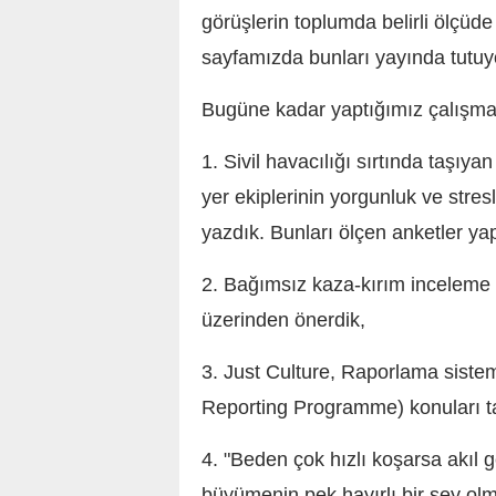
görüşlerin toplumda belirli ölçüde
sayfamızda bunları yayında tutu
Bugüne kadar yaptığımız çalışmala
1. Sivil havacılığı sırtında taşıyan
yer ekiplerinin yorgunluk ve stres
yazdık. Bunları ölçen anketler yapt
2. Bağımsız kaza-kırım inceleme 
üzerinden önerdik,
3. Just Culture, Raporlama sist
Reporting Programme)
konuları t
4. "Beden çok hızlı koşarsa akıl g
büyümenin pek hayırlı bir şey olm