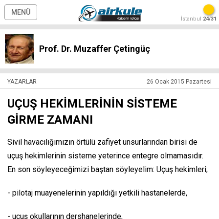
MENÜ
İstanbul
24/31
Prof. Dr. Muzaffer Çetingüç
YAZARLAR
26 Ocak 2015 Pazartesi
UÇUŞ HEKİMLERİNİN SİSTEME
GİRME ZAMANI
Sivil havacılığımızın örtülü zafiyet unsurlarından birisi de
uçuş hekimlerinin sisteme yeterince entegre olmamasıdır.
En son söyleyeceğimizi baştan söyleyelim: Uçuş hekimleri;
- pilotaj muayenelerinin yapıldığı yetkili hastanelerde,
- uçuş okullarının dershanelerinde,