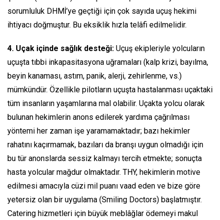
sorumluluk DHMİ’ye geçtiği için çok sayıda uçuş hekimi
ihtiyacı doğmuştur. Bu eksiklik hızla telâfi edilmelidir.
4. Uçak içinde sağlık desteği:
Uçuş ekipleriyle yolcuların
uçuşta tıbbi inkapasitasyona uğramaları (kalp krizi, bayılma,
beyin kanaması, astım, panik, alerji, zehirlenme, vs.)
mümkündür. Özellikle pilotların uçuşta hastalanması uçaktaki
tüm insanların yaşamlarına mal olabilir. Uçakta yolcu olarak
bulunan hekimlerin anons edilerek yardıma çağrılması
yöntemi her zaman işe yaramamaktadır; bazı hekimler
rahatını kaçırmamak, bazıları da branşı uygun olmadığı için
bu tür anonslarda sessiz kalmayı tercih etmekte; sonuçta
hasta yolcular mağdur olmaktadır. THY, hekimlerin motive
edilmesi amacıyla cüzi mil puanı vaad eden ve bize göre
yetersiz olan bir uygulama
(Smiling Doctors)
başlatmıştır.
Catering
hizmetleri için büyük meblâğlar ödemeyi makul