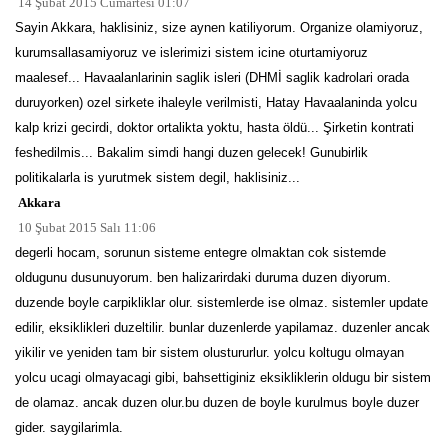
14 Şubat 2015 Cumartesi 01:07
Sayin Akkara, haklisiniz, size aynen katiliyorum. Organize olamiyoruz,
kurumsallasamiyoruz ve islerimizi sistem icine oturtamiyoruz
maalesef... Havaalanlarinin saglik isleri (DHMİ saglik kadrolari orada
duruyorken) ozel sirkete ihaleyle verilmisti, Hatay Havaalaninda yolcu
kalp krizi gecirdi, doktor ortalikta yoktu, hasta öldü... Şirketin kontrati
feshedilmis... Bakalim simdi hangi duzen gelecek! Gunubirlik
politikalarla is yurutmek sistem degil, haklisiniz...
Akkara
10 Şubat 2015 Salı 11:06
degerli hocam, sorunun sisteme entegre olmaktan cok sistemde
oldugunu dusunuyorum. ben halizarirdaki duruma duzen diyorum.
duzende boyle carpikliklar olur. sistemlerde ise olmaz. sistemler update
edilir, eksiklikleri duzeltilir. bunlar duzenlerde yapilamaz. duzenler ancak
yikilir ve yeniden tam bir sistem olustururlur. yolcu koltugu olmayan
yolcu ucagi olmayacagi gibi, bahsettiginiz eksikliklerin oldugu bir sistem
de olamaz. ancak duzen olur.bu duzen de boyle kurulmus boyle duzer
gider. saygilarimla.