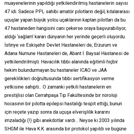
muayenelerinin yapıldığı yetkilendirilmiş hastanelerin sayısı
47 idi. Sadece PPL sahibi amatör pilotların değil, kıtalararası
uçuşlar yapan büyük yolcu uçaklarının kaptan pilotları da bu
47 hastaneden hangisini canı çekerse oraya başvurabiliyor,
aldığı ‘sağlam’ kararı dünyanın her yerinde geçerli oluyordu.
İstinye ve Eskişehir Devlet Hastaneleri de, Erzurum ve
Adana Numune Hastaneleri de, Abant İ. Baysal Hastanesi de
yetkilendirilmişti. Havacılık tıbbı alanında eğitimli hiçbir
hekim bulundurmayan bu hastaneler ICAO ve JAA
gereklilikleri doğrultusunda tıbbi sertifikasyon verme
yetkisine sahipti... O zamanki yetkili hastanelerin en
prestijlisi olan Cerrahpaşa Tıp Fakültesinde bir nöroloji
hocasının bir pilotta epilepsi hastalığı tespit ettiği, bunun
için reçete yazıp sonra da uçuşa elverişlilik kararını
imzaladığı (!) gibi anekdotlar vardı… Neyse ki 2003 yılında
SHGM ile Hava K.K. arasında bir protokol yapıldı ve bugüne