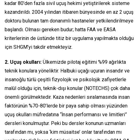
kadar 80’den fazla sivil uçuş hekimi yetiştirilerek sisteme
kazandırıldı. 2004 yılından itibaren bünyesinde en az 2 uçuş
doktoru bulunan tam donanımlı hastaneler yetkilendirilmeye
başlandı. Olması gereken budur; hatta FAA ve EASA
kriterlerinin de üstünde titiz bir uygulama yapılmakta olduğu
için SHGM’yi takdir etmekteyiz.
2. Uçuş okulları:
Ülkemizde pilotaj eğitimi %99 ağırlıkta
teknik konulara yöneliktir. Halbuki uçağı uçuran insandır ve
insanoğlu türlü çeşitli fizyolojik ve psikolojik zafiyetlerle
malûl olduğu için, teknik-dışı konular (NOTECHS) çok daha
önemli görülmektedir. Kaza nedenleri sıralamasında insan
faktörünün %70-80’lerde bir paya sahip olması yüzünden
uçuş okulları müfredatına “İnsan performansı ve limitleri”
dersleri konulmuştur. Peki bu dersler konunun uzmanları
tarafından mı, yoksa ‘kim müsaitse’ onlar tarafından mı