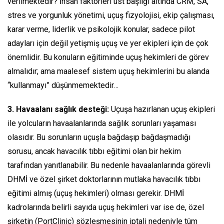
verilmektedir? İnsan faktörleri üst başlığı altında CRM, SA,
stres ve yorgunluk yönetimi, uçuş fizyolojisi, ekip çalışması,
karar verme, liderlik ve psikolojik konular, sadece pilot
adayları için değil yetişmiş uçuş ve yer ekipleri için de çok
önemlidir. Bu konuların eğitiminde uçuş hekimleri de görev
almalıdır; ama maalesef sistem uçuş hekimlerini bu alanda
“kullanmayı” düşünmemektedir…
3. Havaalanı sağlık desteği:
Uçuşa hazırlanan uçuş ekipleri
ile yolcuların havaalanlarında sağlık sorunları yaşaması
olasıdır. Bu sorunların uçuşla bağdaşıp bağdaşmadığı
sorusu, ancak havacılık tıbbı eğitimi olan bir hekim
tarafından yanıtlanabilir. Bu nedenle havaalanlarında görevli
DHMİ ve özel şirket doktorlarının mutlaka havacılık tıbbı
eğitimi almış (uçuş hekimleri) olması gerekir. DHMİ
kadrolarında belirli sayıda uçuş hekimleri var ise de, özel
şirketin (PortClinic) sözleşmesinin iptali nedeniyle tüm