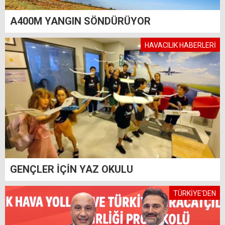
A400M YANGIN SÖNDÜRÜYOR
HAVACILIK HABERLERİ
GENÇLER İÇİN YAZ OKULU
TÜRKİYE'DEN