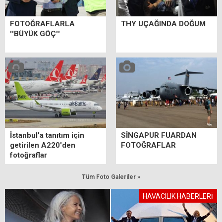
FOTOĞRAFLARLA
THY UÇAĞINDA DOĞUM
''BÜYÜK GÖÇ''
İstanbul'a tanıtım için
SİNGAPUR FUARDAN
getirilen A220'den
FOTOĞRAFLAR
fotoğraflar
Tüm Foto Galeriler »
HAVACILIK HABERLERİ