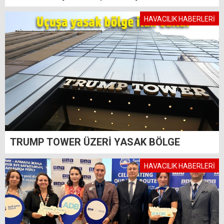
HAVACILIK HABERLERİ
TRUMP TOWER ÜZERİ YASAK BÖLGE
HAVACILIK HABERLERİ