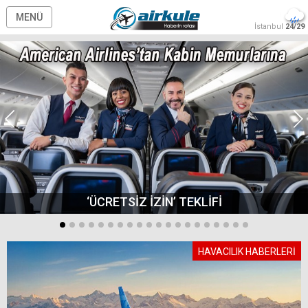
MENÜ
İstanbul
24/29
‘ÜCRETSİZ İZİN’ TEKLİFİ
HAVACILIK HABERLERİ