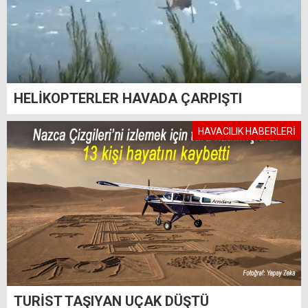
HELİKOPTERLER HAVADA ÇARPIŞTI
HAVACILIK HABERLERİ
TURİST TAŞIYAN UÇAK DÜŞTÜ