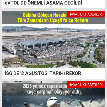
eVTOL'DE ÖNEMLİ AŞAMA GEÇİLDİ
HAVACILIK HABERLERİ
ISG'DE '2 AĞUSTOS' TARİHİ REKOR
HAVACILIK HABERLERİ