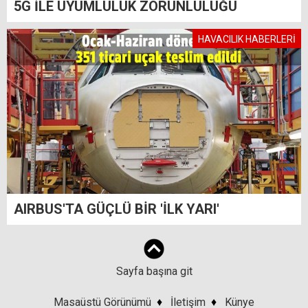
5G İLE UYUMLULUK ZORUNLULUĞU
HAVACILIK HABERLERİ
AIRBUS'TA GÜÇLÜ BİR 'İLK YARI'
Sayfa başına git
Masaüstü Görünümü
♦
İletişim
♦
Künye