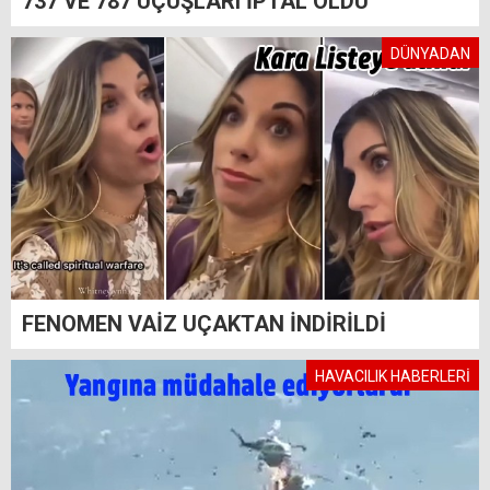
737 VE 787 UÇUŞLARI İPTAL OLDU
DÜNYADAN
FENOMEN VAİZ UÇAKTAN İNDİRİLDİ
HAVACILIK HABERLERİ