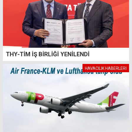
THY-TİM İŞ BİRLİĞİ YENİLENDİ
HAVACILIK HABERLERİ