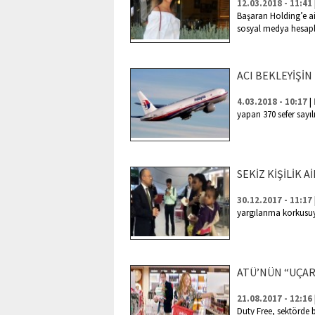
12.03.2018 - 11:41
Başaran Holding’e ai
sosyal medya hesapla
ACI BEKLEYİŞİN
|
4.03.2018 - 10:17
yapan 370 sefer sayı
SEKİZ KİŞİLİK 
30.12.2017 - 11:17
yargılanma korkusuy
ATÜ’NÜN “UÇAR 
21.08.2017 - 12:16
Duty Free, sektörde b