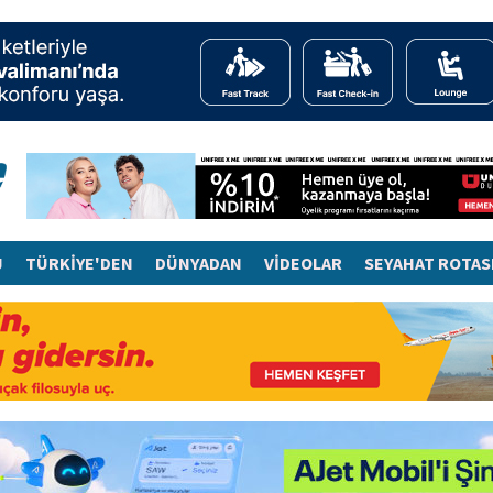
J
TÜRKİYE'DEN
DÜNYADAN
VİDEOLAR
SEYAHAT ROTAS