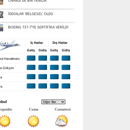
CHANGİ'DE BİR YENİLİK
İDDİALAR ‘BELGESEL' OLDU
BOEING 737-7'YE SERTİFİKA VERİLDİ
UŞ BİLGİLERİ
İç Hatlar
Dış Hatlar
Geliş
Gidiş
Geliş
Gidiş
ul Havalimanı
a Gökçen
ra
ya
VA DURUMU
nbul
erşembe
Cuma
Cumartesi