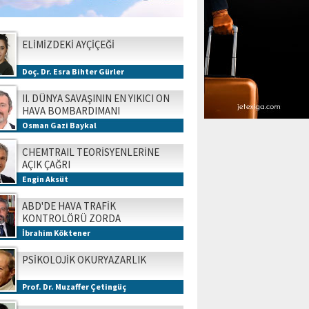
ELİMİZDEKİ AYÇİÇEĞİ
Doç. Dr. Esra Bihter Gürler
II. DÜNYA SAVAŞININ EN YIKICI ON
HAVA BOMBARDIMANI
Osman Gazi Baykal
CHEMTRAIL TEORİSYENLERİNE
AÇIK ÇAĞRI
Engin Aksüt
ABD'DE HAVA TRAFİK
KONTROLÖRÜ ZORDA
İbrahim Köktener
PSİKOLOJİK OKURYAZARLIK
Prof. Dr. Muzaffer Çetingüç