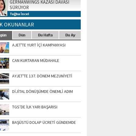
GERMANWINGS KAZASI DAVASI
SÜRÜYOR
Tuğba İncel
K OKUNANLAR
AJET'TE YURT İÇİ KAMPANYASI
CAN KURTARAN MÜDAHALE
AYJET'TE 137. DÖNEM MEZUNİYETİ
DİJİTAL DÖNÜŞÜMDE ÖNEMLİ ADIM
TGS’DE İLK YARI BAŞARISI
BAŞÜSTÜ DOLAP ÜCRETİ GÜNDEMDE