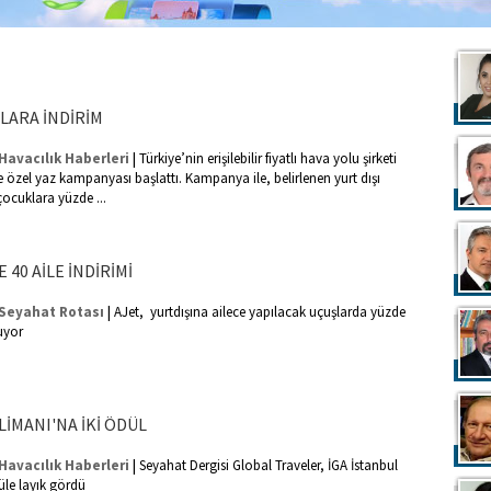
LARA İNDİRİM
|
Havacılık Haberleri
Türkiye’nin erişilebilir fiyatlı hava yolu şirketi
e özel yaz kampanyası başlattı. Kampanya ile, belirlenen yurt dışı
 çocuklara yüzde ...
 40 AİLE İNDİRİMİ
|
Seyahat Rotası
AJet, yurtdışına ailece yapılacak uçuşlarda yüzde
nuyor
İMANI'NA İKİ ÖDÜL
|
Havacılık Haberleri
Seyahat Dergisi Global Traveler, İGA İstanbul
üle layık gördü