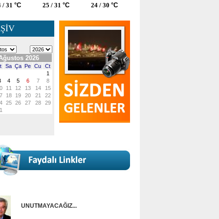
 / 31
°C
25 / 31
°C
24 / 30
°C
ŞİV
UNUTMAYACAĞIZ...