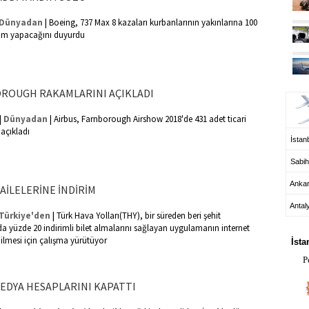
|
Dünyadan
Boeing, 737 Max 8 kazaları kurbanlarının yakınlarına 100
dım yapacağını duyurdu
UÇ
OROUGH RAKAMLARINI AÇIKLADI
|
|
Dünyadan
Airbus, Farnborough Airshow 2018'de 431 adet ticari
 açıkladı
İstanb
Sabih
Anka
AİLELERİNE İNDİRİM
Antal
|
Türkiye'den
Türk Hava Yolları(THY), bir süreden beri şehit
HA
rda yüzde 20 indirimli bilet almalarını sağlayan uygulamanın internet
ilmesi için çalışma yürütüyor
İsta
P
MEDYA HESAPLARINI KAPATTI