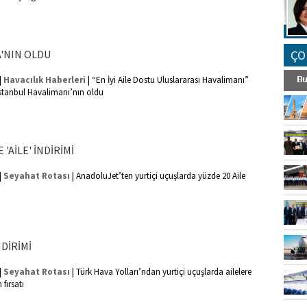
A'NIN OLDU
ÇO
|
|
Havacılık Haberleri
“En İyi Aile Dostu Uluslararası Havalimanı”
İstanbul Havalimanı’nın oldu
'AİLE' İNDİRİMİ
|
|
Seyahat Rotası
AnadoluJet’ten yurtiçi uçuşlarda yüzde 20 Aile
NDİRİMİ
|
|
Seyahat Rotası
Türk Hava Yolları’ndan yurtiçi uçuşlarda ailelere
fırsatı