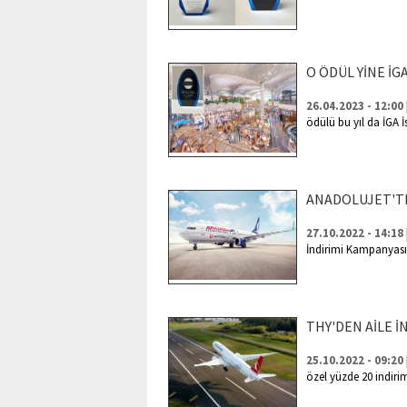
O ÖDÜL YİNE İG
26.04.2023 - 12:00
ödülü bu yıl da İGA 
ANADOLUJET'TE 
27.10.2022 - 14:18
İndirimi Kampanyası
THY'DEN AİLE İ
25.10.2022 - 09:20
özel yüzde 20 indirim 