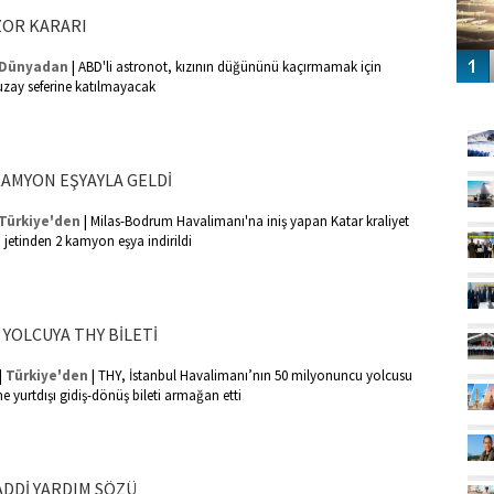
OR KARARI
|
Dünyadan
ABD'li astronot, kızının düğününü kaçırmamak için
 uzay seferine katılmayacak
GÜ
KAMYON EŞYAYLA GELDİ
|
Türkiye'den
Milas-Bodrum Havalimanı'na iniş yapan Katar kraliyet
 jetinden 2 kamyon eşya indirildi
 YOLCUYA THY BİLETİ
|
|
Türkiye'den
THY, İstanbul Havalimanı’nın 50 milyonuncu yolcusu
e yurtdışı gidiş-dönüş bileti armağan etti
DDİ YARDIM SÖZÜ