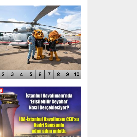
TO GALERİ
APUR AIRSHOW-2020
DEO GALERİ
LERİN AŞILDIĞI HAVALİMANI