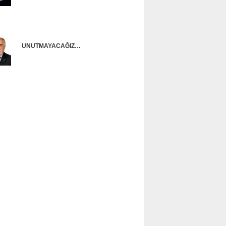
Onur Güntürkün
UNUTMAYACAĞIZ…
Ünal Başusta