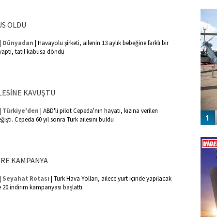
FO
SİNG
US OLDU
|
|
Dünyadan
Havayolu şirketi, ailenin 13 aylık bebeğine farklı bir
aptı, tatil kabusa döndü
İLESİNE KAVUŞTU
|
|
Türkiye'den
ABD'li pilot Cepeda'nın hayatı, kızına verilen
ğişti. Cepeda 60 yıl sonra Türk ailesini buldu
Vİ
ENGEL
ERE KAMPANYA
|
|
Seyahat Rotası
Türk Hava Yolları, ailece yurt içinde yapılacak
 20 indirim kampanyası başlattı