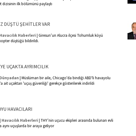
t dizisinin ilk bölümünü paylaştı
Z DÜŞTÜ ŞEHİTLER VAR
|
Havacılık Haberleri
Giresun’un Alucra ilçesi Tohumluk köyü
kopter düştüğü bildirildi.
YE UÇAKTA AYRIMCILIK
|
Dünyadan
Müslüman bir aile, Chicago'da bindiği ABD'li havayolu
s'a ait uçaktan 'uçuş güvenliği' gerekçe gösterilerek indirildi
OYU HAVACILARI
|
|
Havacılık Haberleri
THY’nin uçucu ekipleri arasında bulunan evli
sa aynı uçuşlarda bir araya geliyor