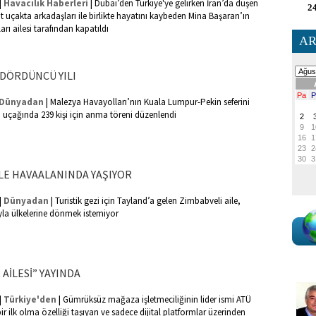
|
|
Havacılık Haberleri
Dubai’den Türkiye'ye gelirken İran’da düşen
24
t uçakta arkadaşları ile birlikte hayatını kaybeden Mina Başaran’ın
rı ailesi tarafından kapatıldı
AR
 DÖRDÜNCÜ YILI
|
Dünyadan
Malezya Havayolları’nın Kuala Lumpur-Pekin seferini
lı uçağında 239 kişi için anma töreni düzenlendi
AİLE HAVAALANINDA YAŞIYOR
|
|
Dünyadan
Turistik gezi için Tayland’a gelen Zimbabveli aile,
la ülkelerine dönmek istemiyor
AİLESİ” YAYINDA
|
|
Türkiye'den
Gümrüksüz mağaza işletmeciliğinin lider ismi ATÜ
ir ilk olma özelliği taşıyan ve sadece dijital platformlar üzerinden