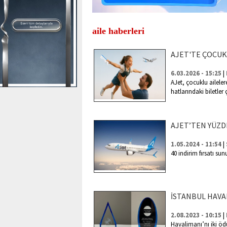
aile haberleri
AJET'TE ÇOCUK
|
6.03.2026 - 15:25
AJet, çocuklu aileler
hatlarındaki biletler
AJET’TEN YÜZDE
|
1.05.2024 - 11:54
40 indirim fırsatı su
İSTANBUL HAVAL
|
2.08.2023 - 10:15
Havalimanı’nı iki öd