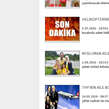
yayınlanacak interne
HELİKOPTERİMİ
|
5.07.2016 - 18:50
kırsalında askeri heli
MÜSLÜMAN AİLE
|
2.04.2016 - 18:14
şirketi United Airline
THY'NİN AİLE B
14.03.2016 - 08:37
çiftler nadiren de ol