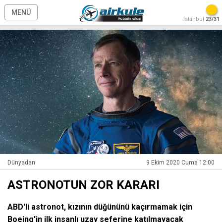
MENÜ
İstanbul
23/31
Dünyadan
9 Ekim 2020 Cuma 12:00
ASTRONOTUN ZOR KARARI
ABD'li astronot, kızının düğününü kaçırmamak için
Boeing'in ilk insanlı uzay seferine katılmayacak