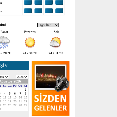
ra
ya
VA DURUMU
nbul
Pazar
Pazartesi
Salı
 / 28
°C
24 / 30
°C
24 / 31
°C
ŞİV