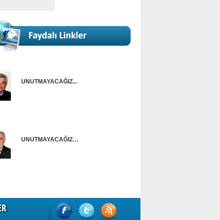
UNUTMAYACAĞIZ...
Onur Güntürkün
UNUTMAYACAĞIZ…
Ünal Başusta