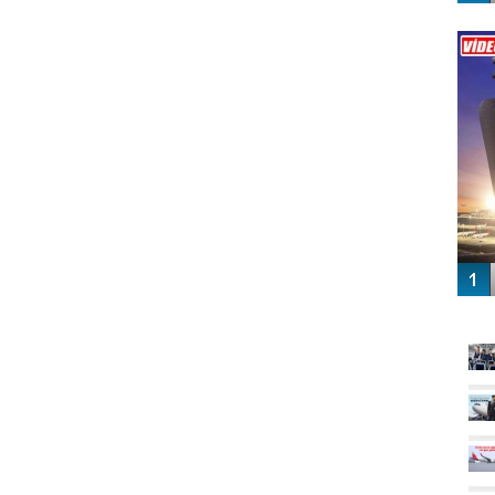
Vİ
ENGEL
GÜ