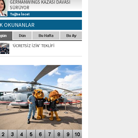
GERMANWINGS KAZASI DAVASI
SÜRÜYOR
Tuğba İncel
K OKUNANLAR
‘ÜCRETSİZ İZİN’ TEKLİFİ
TO GALERİ
APUR AIRSHOW-2020