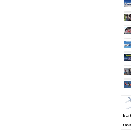
UÇ
İstanb
Sabih