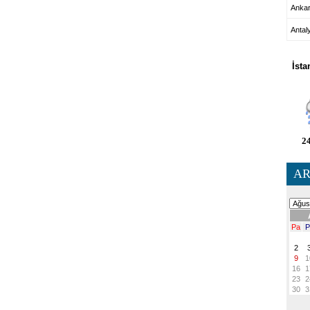
Anka
Antal
HA
İsta
24
AR