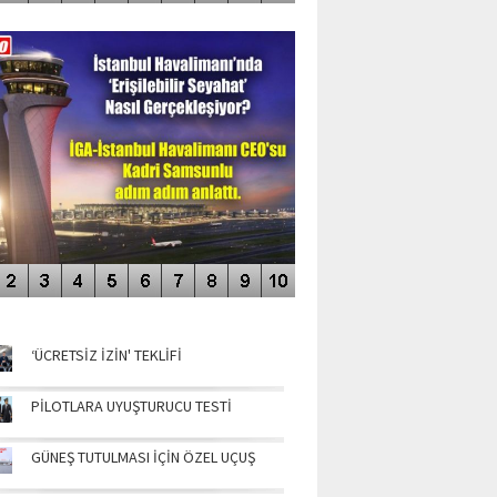
DEO GALERİ
LERİN AŞILDIĞI HAVALİMANI
NÜN MANŞETLERİ
‘ÜCRETSİZ İZİN' TEKLİFİ
PİLOTLARA UYUŞTURUCU TESTİ
GÜNEŞ TUTULMASI İÇİN ÖZEL UÇUŞ