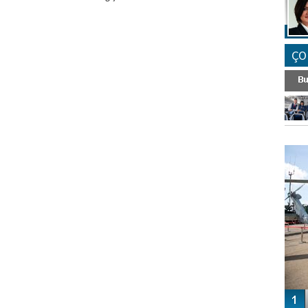
ÇO
FO
SİNG