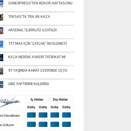
SUNEXPRESS'TEN REKOR HAFTASONU
TEKSAS'TA TRAJİK KAZA
ARSENAL İŞ BİRLİĞİ UZATILDI
737 MAX İÇİN 'ÇATLAK' İNCELEMESİ
KAZA NEDENİ ASKERİ TATBİKAT MI
97 YAŞINDA KANAT ÜZERİNDE UÇTU
ABD YAPTIRIMI KALDIRDI
UŞ BİLGİLERİ
İç Hatlar
Dış Hatlar
Geliş
Gidiş
Geliş
Gidiş
ul Havalimanı
a Gökçen