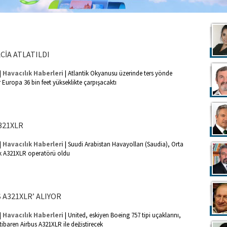
CİA ATLATILDI
|
|
Havacılık Haberleri
Atlantik Okyanusu üzerinde ters yönde
r Europa 36 bin feet yükseklikte çarpışacaktı
A321XLR
|
|
Havacılık Haberleri
Suudi Arabistan Havayolları (Saudia), Orta
lk A321XLR operatörü oldu
 A321XLR’ ALIYOR
|
|
Havacılık Haberleri
United, eskiyen Boeing 757 tipi uçaklarını,
tibaren Airbus A321XLR ile değiştirecek