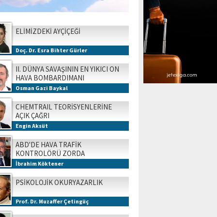
ELİMİZDEKİ AYÇİÇEĞİ
Doç. Dr. Esra Bihter Gürler
II. DÜNYA SAVAŞININ EN YIKICI ON
HAVA BOMBARDIMANI
Osman Gazi Baykal
CHEMTRAIL TEORİSYENLERİNE
AÇIK ÇAĞRI
Engin Aksüt
ABD'DE HAVA TRAFİK
KONTROLÖRÜ ZORDA
İbrahim Köktener
PSİKOLOJİK OKURYAZARLIK
Prof. Dr. Muzaffer Çetingüç