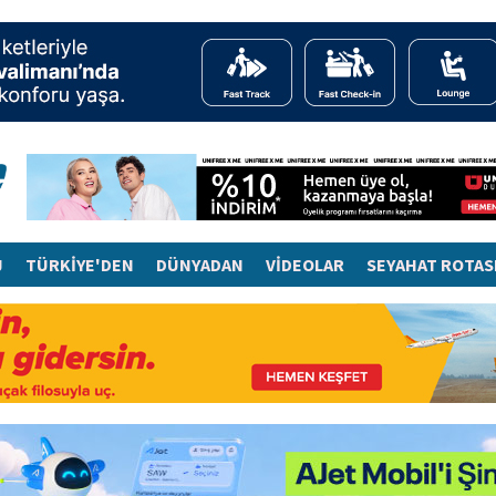
J
TÜRKİYE'DEN
DÜNYADAN
VİDEOLAR
SEYAHAT ROTAS