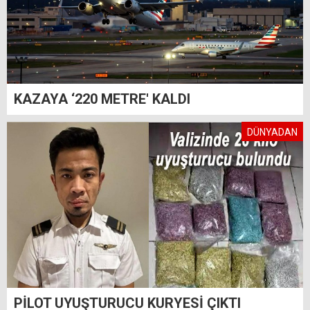
KAZAYA ‘220 METRE' KALDI
DÜNYADAN
PİLOT UYUŞTURUCU KURYESİ ÇIKTI