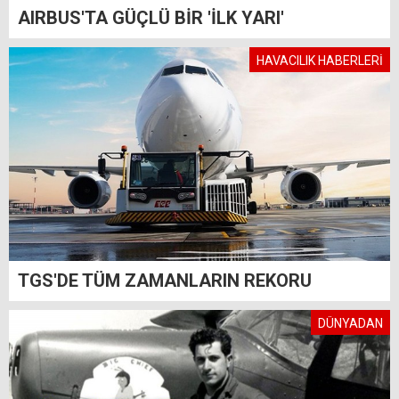
AIRBUS'TA GÜÇLÜ BİR 'İLK YARI'
HAVACILIK HABERLERİ
TGS'DE TÜM ZAMANLARIN REKORU
DÜNYADAN