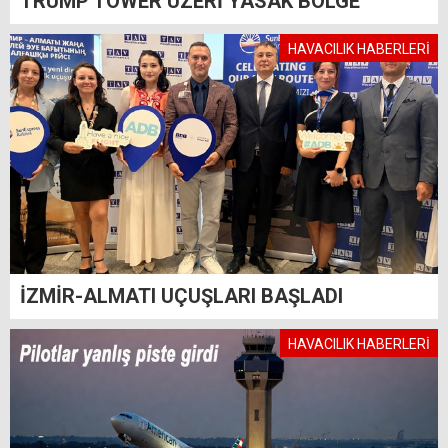
TRUMP TOWER ÜZERİ YASAK BÖLGE
HAVACILIK HABERLERİ
İZMİR-ALMATI UÇUŞLARI BAŞLADI
HAVACILIK HABERLERİ