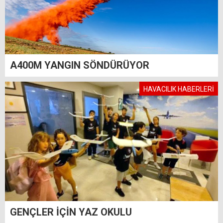
A400M YANGIN SÖNDÜRÜYOR
HAVACILIK HABERLERİ
GENÇLER İÇİN YAZ OKULU