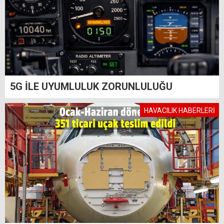
5G İLE UYUMLULUK ZORUNLULUĞU
HAVACILIK HABERLERİ