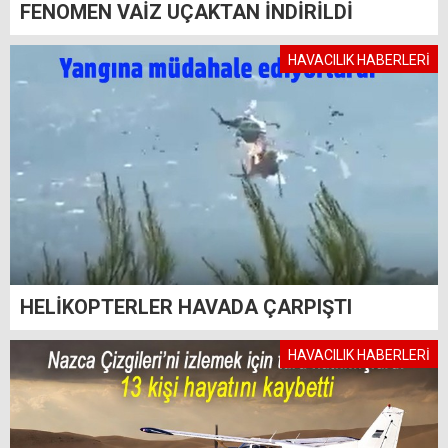
FENOMEN VAİZ UÇAKTAN İNDİRİLDİ
HAVACILIK HABERLERİ
HELİKOPTERLER HAVADA ÇARPIŞTI
HAVACILIK HABERLERİ