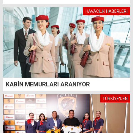
HAVACILIK HABERLERİ
KABİN MEMURLARI ARANIYOR
TÜRKİYE'DEN