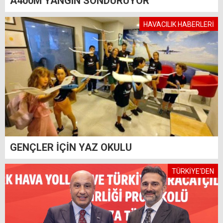
A400M YANGIN SÖNDÜRÜYOR
HAVACILIK HABERLERİ
GENÇLER İÇİN YAZ OKULU
TÜRKİYE'DEN