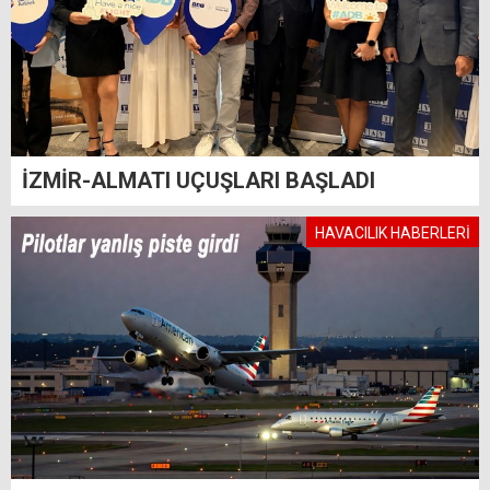
İZMİR-ALMATI UÇUŞLARI BAŞLADI
HAVACILIK HABERLERİ