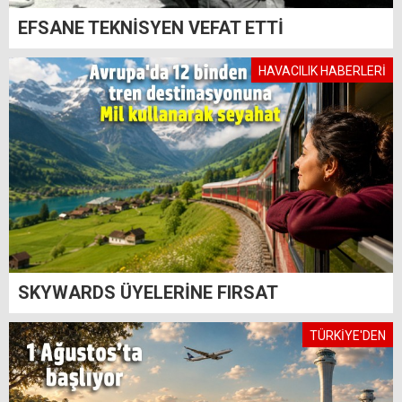
EFSANE TEKNİSYEN VEFAT ETTİ
HAVACILIK HABERLERİ
SKYWARDS ÜYELERİNE FIRSAT
TÜRKİYE'DEN