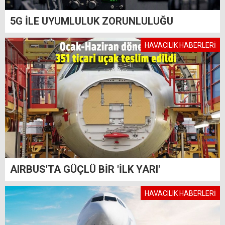
5G İLE UYUMLULUK ZORUNLULUĞU
HAVACILIK HABERLERİ
AIRBUS'TA GÜÇLÜ BİR 'İLK YARI'
HAVACILIK HABERLERİ