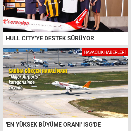
HULL CITY'YE DESTEK SÜRÜYOR
HAVACILIK HABERLERİ
'EN YÜKSEK BÜYÜME ORANI' ISG'DE