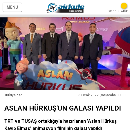
MENÜ
İstanbul
24/31
Türkiye'den
5 Ocak 2022 Çarşamba 08:08
ASLAN HÜRKUŞ'UN GALASI YAPILDI
TRT ve TUSAŞ ortaklığıyla hazırlanan 'Aslan Hürkuş
Kayıp Elmas' animasyon filminin galası yapıldı