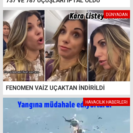
737 VE 787 UÇUŞLARI İPTAL OLDU
DÜNYADAN
FENOMEN VAİZ UÇAKTAN İNDİRİLDİ
HAVACILIK HABERLERİ