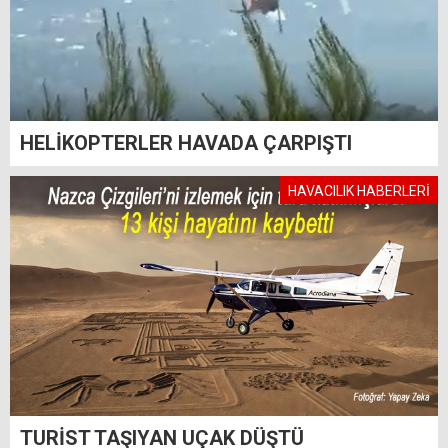
HELİKOPTERLER HAVADA ÇARPIŞTI
HAVACILIK HABERLERİ
TURİST TAŞIYAN UÇAK DÜŞTÜ