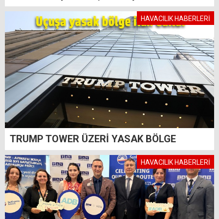
HAVACILIK HABERLERİ
TRUMP TOWER ÜZERİ YASAK BÖLGE
HAVACILIK HABERLERİ