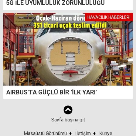
5G İLE UYUMLULUK ZORUNLULUĞU
HAVACILIK HABERLERİ
AIRBUS'TA GÜÇLÜ BİR 'İLK YARI'
Sayfa başına git
Masaüstü Görünümü
♦
İletişim
♦
Künye