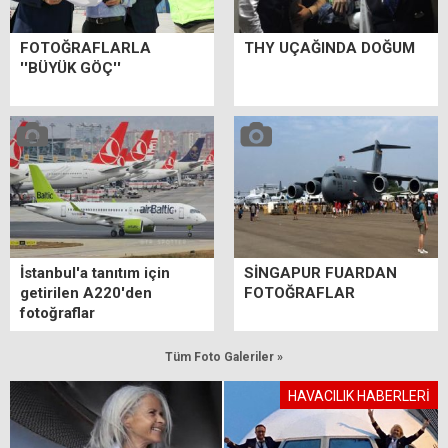
FOTOĞRAFLARLA
THY UÇAĞINDA DOĞUM
''BÜYÜK GÖÇ''
İstanbul'a tanıtım için
SİNGAPUR FUARDAN
getirilen A220'den
FOTOĞRAFLAR
fotoğraflar
Tüm Foto Galeriler »
HAVACILIK HABERLERİ