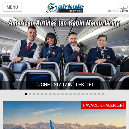
MENÜ
İstanbul
24/28
‘ÜCRETSİZ İZİN’ TEKLİFİ
HAVACILIK HABERLERİ