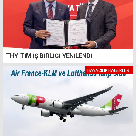
THY-TİM İŞ BİRLİĞİ YENİLENDİ
HAVACILIK HABERLERİ