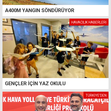
A400M YANGIN SÖNDÜRÜYOR
HAVACILIK HABERLERİ
GENÇLER İÇİN YAZ OKULU
TÜRKİYE'DEN