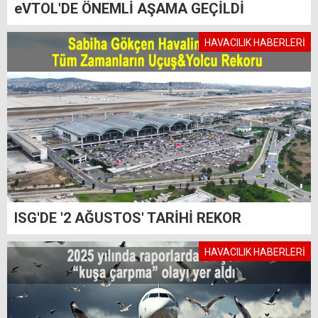
eVTOL'DE ÖNEMLİ AŞAMA GEÇİLDİ
HAVACILIK HABERLERİ
ISG'DE '2 AĞUSTOS' TARİHİ REKOR
HAVACILIK HABERLERİ