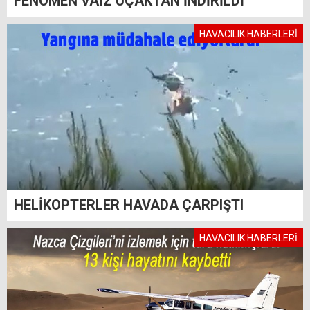
FENOMEN VAİZ UÇAKTAN İNDİRİLDİ
HAVACILIK HABERLERİ
HELİKOPTERLER HAVADA ÇARPIŞTI
HAVACILIK HABERLERİ