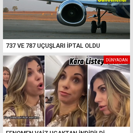
737 VE 787 UÇUŞLARI İPTAL OLDU
DÜNYADAN