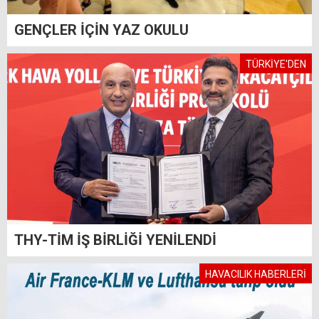
GENÇLER İÇİN YAZ OKULU
TÜRKİYE'DEN
THY-TİM İŞ BİRLİĞİ YENİLENDİ
HAVACILIK HABERLERİ