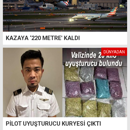
KAZAYA ‘220 METRE' KALDI
DÜNYADAN
PİLOT UYUŞTURUCU KURYESİ ÇIKTI