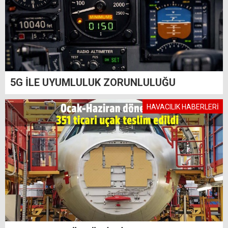
5G İLE UYUMLULUK ZORUNLULUĞU
HAVACILIK HABERLERİ