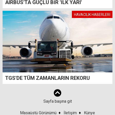
AIRBUS'TA GÜÇLÜ BİR 'İLK YARI'
HAVACILIK HABERLERİ
TGS'DE TÜM ZAMANLARIN REKORU
Sayfa başına git
Masaüstü Görünümü
♦
İletişim
♦
Künye