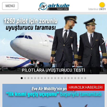
MENÜ
İstanbul
24/31
PİLOTLARA UYUŞTURUCU TESTİ
HAVACILIK HABERLERİ