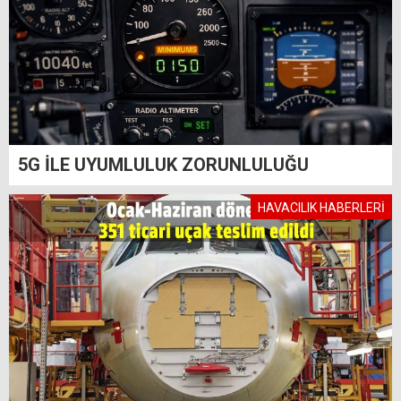
5G İLE UYUMLULUK ZORUNLULUĞU
HAVACILIK HABERLERİ