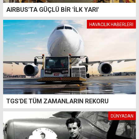
AIRBUS'TA GÜÇLÜ BİR 'İLK YARI'
HAVACILIK HABERLERİ
TGS'DE TÜM ZAMANLARIN REKORU
DÜNYADAN