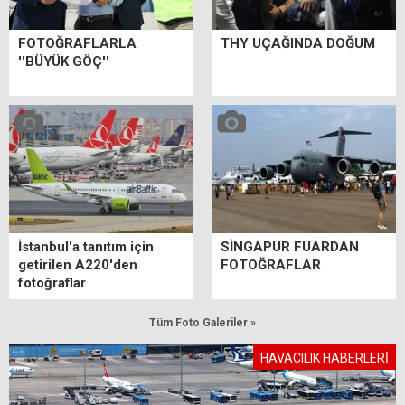
FOTOĞRAFLARLA
THY UÇAĞINDA DOĞUM
''BÜYÜK GÖÇ''
İstanbul'a tanıtım için
SİNGAPUR FUARDAN
getirilen A220'den
FOTOĞRAFLAR
fotoğraflar
Tüm Foto Galeriler »
HAVACILIK HABERLERİ