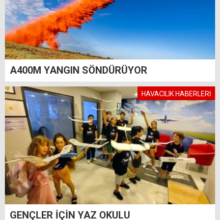
A400M YANGIN SÖNDÜRÜYOR
HAVACILIK HABERLERİ
GENÇLER İÇİN YAZ OKULU