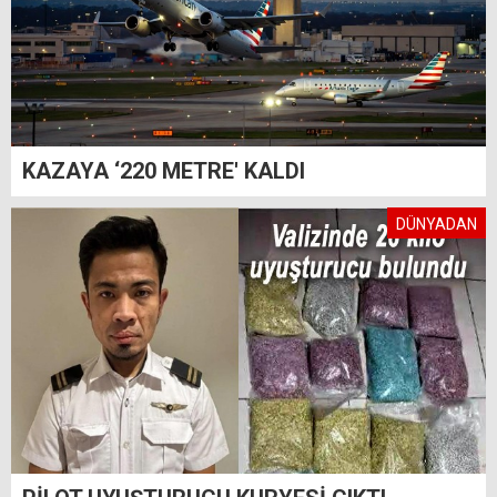
KAZAYA ‘220 METRE' KALDI
DÜNYADAN