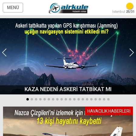
MENÜ
İstanbul
25/31
KAZA NEDENİ ASKERİ TATBİKAT MI
HAVACILIK HABERLERİ