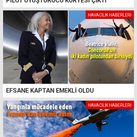
PİLOT UYUŞTURUCU KURYESİ ÇIKTI
HAVACILIK HABERLERİ
EFSANE KAPTAN EMEKLİ OLDU
HAVACILIK HABERLERİ